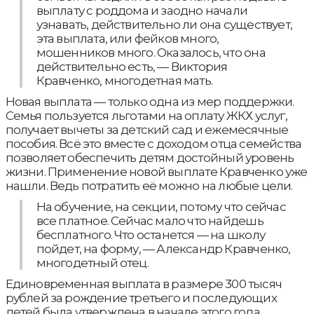
выплату с роддома и заодно начали
узнавать, действительно ли она существует,
эта выплата, или фейков много,
мошенников много. Оказалось, что она
действительно есть, — Виктория
Кравченко, многодетная мать.
Новая выплата — только одна из мер поддержки.
Семья пользуется льготами на оплату ЖКХ услуг,
получает вычеты за детский сад и ежемесячные
пособия. Всё это вместе с доходом отца семейства
позволяет обеспечить детям достойный уровень
жизни. Применение новой выплате Кравченко уже
нашли. Ведь потратить её можно на любые цели.
На обучение, на секции, потому что сейчас
все платное. Сейчас мало что найдешь
бесплатного. Что останется — на школу
пойдет, на форму, — Александр Кравченко,
многодетный отец.
Единовременная выплата в размере 300 тысяч
рублей за рождение третьего и последующих
детей была утверждена в начале этого года.