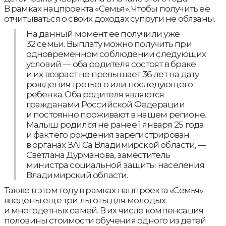
В рамках нацпроекта «Семья». Чтобы получить её
отчитываться о своих доходах супруги не обязаны.
На данный момент её получили уже
32 семьи. Выплату можно получить при
одновременном соблюдении следующих
условий — оба родителя состоят в браке
и их возраст не превышает 36 лет на дату
рождения третьего или последующего
ребенка. Оба родителя являются
гражданами Российской Федерации
и постоянно проживают в нашем регионе.
Малыш родился не ранее 1 января 25 года
и факт его рождения зарегистрирован
в органах ЗАГСа Владимирской области, —
Светлана Дурманова, заместитель
министра социальной защиты населения
Владимирский области.
Также в этом году в рамках нацпроекта «Семья»
введены еще три льготы для молодых
и многодетных семей. В их числе компенсация
половины стоимости обучения одного из детей