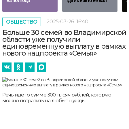
на полгода
где их никто не жал
ж
2025-03-26
16:40
ОБЩЕСТВО
Больше 30 семей во Владимирской
области уже получили
единовременную выплату в рамках
нового нацпроекта «Семья»
Речь идет о сумме 300 тысяч рублей, которую
можно потратить на любые нужды.