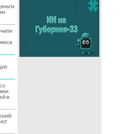
деньги
ым
учили
лекса
дую
 с
ками
ей в
ский
ист