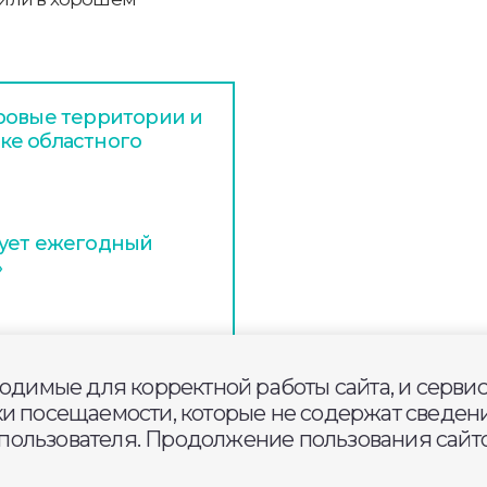
ровые территории и
ке областного
тует ежегодный
»
дскими службами
 районе Диктора
ходимые для корректной работы сайта, и серви
ки посещаемости, которые не содержат сведени
ользователя. Продолжение пользования сайто