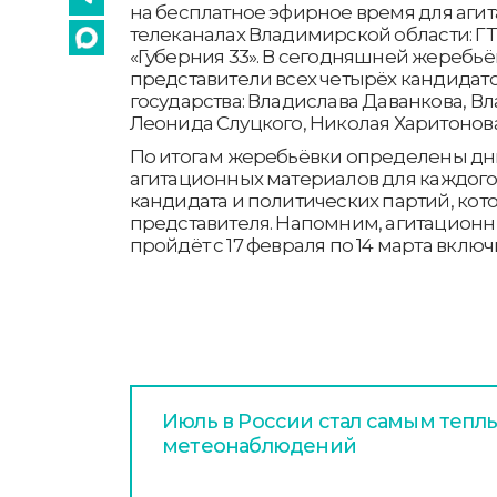
на бесплатное эфирное время для агита
телеканалах Владимирской области: ГТ
«Губерния 33». В сегодняшней жеребьё
представители всех четырёх кандидато
государства: Владислава Даванкова, В
Леонида Слуцкого, Николая Харитонова
По итогам жеребьёвки определены дни
агитационных материалов для каждог
кандидата и политических партий, кот
представителя. Напомним, агитацион
пройдёт с 17 февраля по 14 марта включ
Июль в России стал самым тепл
метеонаблюдений