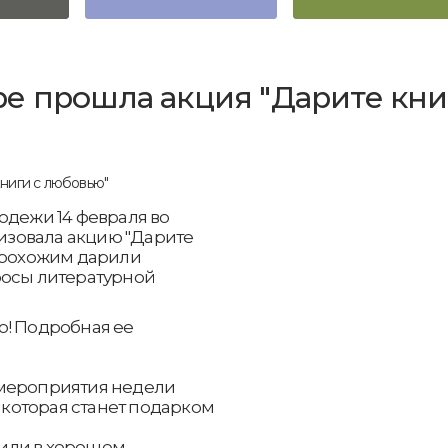
е прошла акция "Дарите кни
одежи 14 февраля во
зовала акцию "Дарите
 прохожим дарили
росы литературной
ю! Подробная ее
 мероприятия недели
, которая станет подарком
или в хорошем