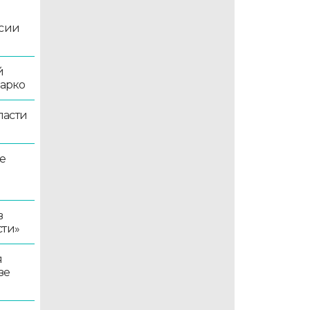
ссии
й
жарко
ласти
е
в
сти»
я
зе