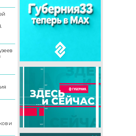
ей
д
узеев
в
ция
й
ков и