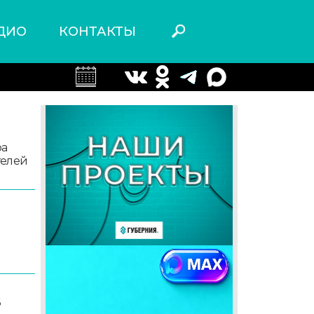
ДИО
КОНТАКТЫ
ра
телей
6