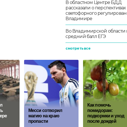
В областном Центре БДД
рассказали о перспективах
светофорного регулирован
Владимире
Во Владимирской области
средний балл ЕГЭ
смотреть все
л
Как помочь
ть
Месси сотворил
помидорам:
ере
магию на краю
подкормки и уход
пропасти
после дождей