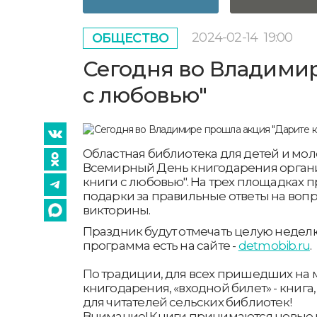
2024-02-14
19:00
ОБЩЕСТВО
Сегодня во Владимир
с любовью"
Областная библиотека для детей и мол
Всемирный День книгодарения органи
книги с любовью". На трех площадках
подарки за правильные ответы на воп
викторины.
Праздник будут отмечать целую недел
программа есть на сайте -
detmobib.ru
.
По традиции, для всех пришедших на
книгодарения, «входной билет» - книга
для читателей сельских библиотек!
Внимание! Книги принимаются новые 