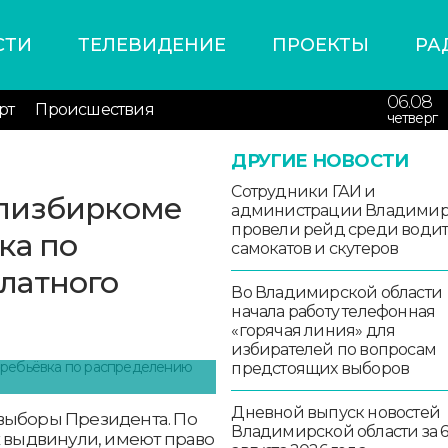
СТИ
ТЕЛЕВИДЕНИЕ
ПРОЕКТЫ
РА
06.08
рт
Происшествия
четверг
ДРУГИЕ НОВОСТИ
Сотрудники ГАИ и
лизбиркоме
администрации Владими
провели рейд среди води
ка по
самокатов и скутеров
латного
Во Владимирской области
начала работу телефонная
«горячая линия» для
избирателей по вопросам
предстоящих выборов
Дневной выпуск новостей
т выборы Президента. По
Владимирской области за 
х выдвинули, имеют право