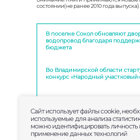
состоянии(не ранее 2010 года выпуска).
В поселке Сокол обновляют дво
водопровод благодаря поддерж
бюджета
Во Владимирской области стар
конкурс «Народный участковый
Сергей Волков обсудил с горо
вопросы развития территории в
Сайт использует файлы cookie, необ
Левитана
используемые для анализа статисти
можно идентифицировать личность п
применение данных технологий