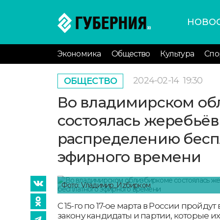
НОВО
Экономика
Общество
Культура
Спо
2024-02-14
19:30
ОБЩЕСТВО
Во владимирском об
состоялась жеребьёв
распределению бесп
эфирного времени
Фото: Vладимир_Иzбирком
С 15-го по 17-ое марта в России пройду
закону кандидаты и партии, которые и