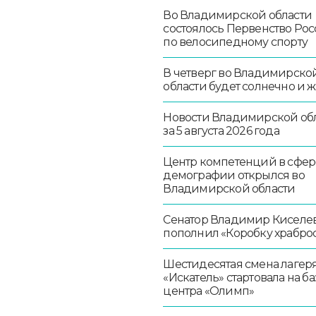
Во Владимирской области
состоялось Первенство Ро
по велосипедному спорту
В четверг во Владимирско
области будет солнечно и 
Новости Владимирской об
за 5 августа 2026 года
Центр компетенций в сфер
демографии открылся во
Владимирской области
Сенатор Владимир Киселе
пополнил «Коробку храбро
Шестидесятая смена лагер
«Искатель» стартовала на ба
центра «Олимп»