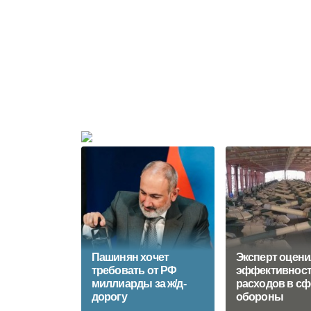
Пашинян хочет
Эксперт оцени
требовать от РФ
эффективнос
миллиарды за ж/д-
расходов в сф
дорогу
обороны