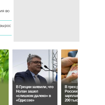
ия во
 вырос
В Греции заявили, что
В трех регионах
Нолан зашел
России средняя
«слишком далеко» в
зарплата превысила
«Одиссее»
200 тысяч