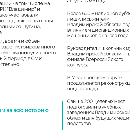
августа 2026 года
ции - в том числе на
РК "Владимир" и
Более 600 миллионов рубл
вке участвовали
лишились жители
в на должность главы
Владимирской области по
ладимира Путина,
влиянием дистанционных
.
мошенников с начала года
, время и объём
о зарегистрированного
Руководители школьных м
орые выдвинули своего
Владимирской области — 
ный период в СМИ
финале Всероссийского
ительно.
конкурса
В Меленковском округе
продолжается реконструк
водопровода
Свыше 200 целевых мест
подготовили в учебных
ым за всю историю
заведениях Владимирско
области для будущих меди
педагогов