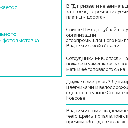
В ГД призвали не взимать 
жается
за проезд по ремонтируем
платным дорогам
Свыше 1,1 млрд рублей пол
льного
организации
ь фотовыставка
агропромышленного комп
Владимирской области
Сотрудники МЧС спасли на
пожаре в Камешково моло
мать и её годовалого сына
Двухкилометровый бульвар
цветниками и велодорож
сделают на улице Строител
Коврове
Владимирский академиче
театр драмы попал в лонг-л
премии «Звезда Театрала»