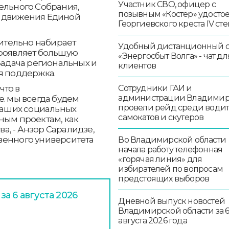
Участник СВО, офицер с
ельного Собрания,
позывным «Костёр» удосто
о движения Единой
Георгиевского креста IV ст
ительно набирает
Удобный дистанционный 
проявляет большую
«Энергосбыт Волга» - чат дл
 Задача региональных и
клиентов
я поддержка.
что в
Сотрудники ГАИ и
администрации Владими
е. мы всегда будем
провели рейд среди води
 наших социальных
самокатов и скутеров
ным проектам, как
, - Анзор Саралидзе,
венного университета
Во Владимирской области
начала работу телефонная
«горячая линия» для
избирателей по вопросам
предстоящих выборов
а 6 августа 2026
Дневной выпуск новостей
Владимирской области за 
августа 2026 года