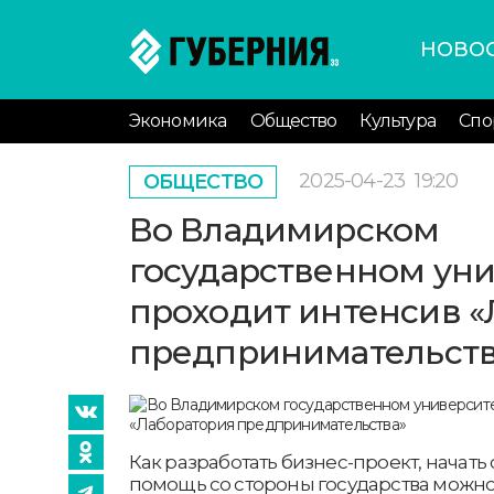
НОВО
Экономика
Общество
Культура
Спо
2025-04-23
19:20
ОБЩЕСТВО
Во Владимирском
государственном ун
проходит интенсив 
предпринимательств
Как разработать бизнес-проект, начать 
помощь со стороны государства можно