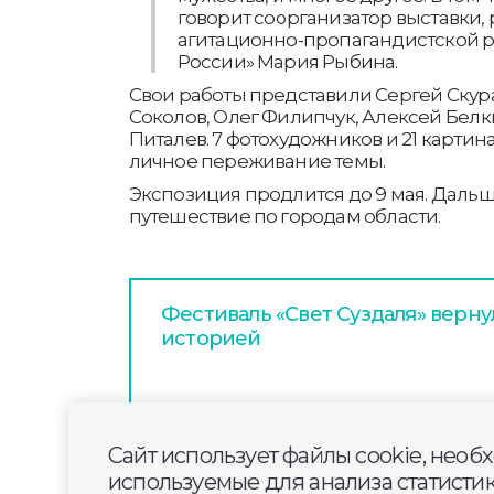
говорит соорганизатор выставки,
агитационно-пропагандистской 
России» Мария Рыбина.
Свои работы представили Сергей Скура
Соколов, Олег Филипчук, Алексей Белк
Питалев. 7 фотохудожников и 21 картина
личное переживание темы.
Экспозиция продлится до 9 мая. Дальш
путешествие по городам области.
Фестиваль «Свет Суздаля» верну
историей
Владимирский академический т
лонг-лист премии «Звезда Театр
Сайт использует файлы cookie, необ
используемые для анализа статисти