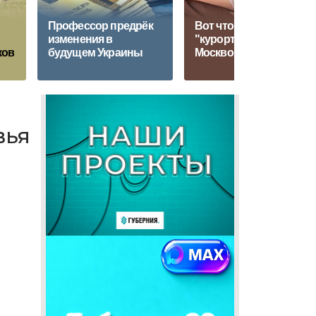
Профессор предрёк
Вот что творят на
изменения в
"курортах" под
ков
будущем Украины
Москвой
вья