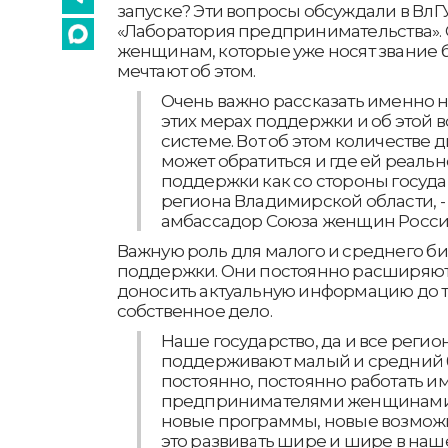
запуске? Эти вопросы обсуждали в ВлГ
«Лаборатория предпринимательства».
женщинам, которые уже носят звание 
мечтают об этом.
Очень важно рассказать именно
этих мерах поддержки и об этой 
системе. Вот об этом количестве д
может обратиться и где ей реал
поддержки как со стороны государ
региона Владимирской области, -
амбассадор Союза женщин Росси
Важную роль для малого и среднего б
поддержки. Они постоянно расширяют
доносить актуальную информацию до т
собственное дело.
Наше государство, да и все регио
поддерживают малый и средний 
постоянно, постоянно работать и
предпринимателями женщинами,
новые программы, новые возможно
это развивать шире и шире в наше