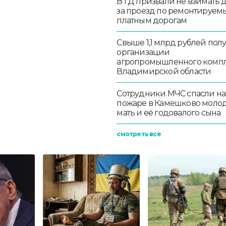
В ГД призвали не взимать 
за проезд по ремонтируем
платным дорогам
Свыше 1,1 млрд рублей пол
организации
агропромышленного комп
Владимирской области
Сотрудники МЧС спасли на
пожаре в Камешково моло
мать и её годовалого сына
смотреть все