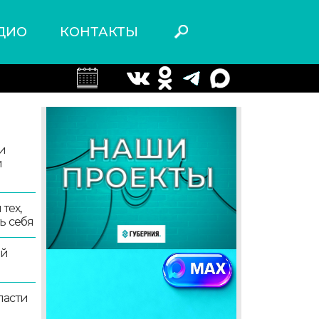
ДИО
КОНТАКТЫ
и
и
тех,
ь себя
ой
ласти