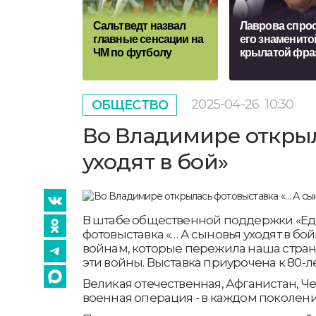
Сальтведт назвал
Лаврова спро
главные сенсации на
его знаменито
ЧМ по футболу
крылатой фра
2025-04-26
10:30
ОБЩЕСТВО
Во Владимире открыл
уходят в бой»
В штабе общественной поддержки «Ед
фотовыставка «… А сыновья уходят в бо
войнам, которые пережила наша стра
эти войны. Выставка приурочена к 80-
Великая отечественная, Афганистан, Ч
военная операция - в каждом поколени