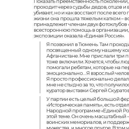
Показать преемственность поколений, 
проходит через судьбы дедов, отцов и в
убивает, но и как восстают после всего
жизни она прошла тяжелым катком – во
принадлежит членам двух фотоклубов «
всестороннюю помощь в организации,
экспозиции оказала «Единая Россия».
Я позвонил в Тюмень. Там проход
посвященный одному нашему кол
Афганистане. Мне прислали три п
тоже включили. Хочется, чтобы л
помогали ребятам, которые на пе
эмоционально… Я взрослый челове
Я просто профессионально делал 
мне не стыдно за то, что получилос
куратор выставки Сергей Скуратов
У партии есть целый большой фе
«Историческая память», есть отде
Народной программе «Единой Ро
этой теме. Он очень масштабный –
воинских мемориалов, и поддержк
мужества, и многое другое. В том чи