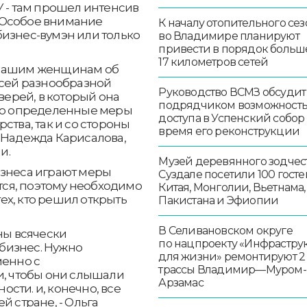
У - там прошел интенсив
 Особое внимание
К началу отопительного сез
бизнес-вумэн или только
во Владимире планируют
привести в порядок больш
17 километров сетей
 нашим женщинам об
всей разнообразной
Руководство ВСМЗ обсудит
верей, в который она
подрядчиком возможност
ьно определенные меры
доступа в Успенский собор
ства, так и со стороны
время его реконструкции
 Надежда Карисалова,
и.
Музей деревянного зодчест
изнеса играют меры
Суздале посетили 100 госте
ся, поэтому необходимо
Китая, Монголии, Вьетнама,
ех, кто решил открыть
Пакистана и Эфиопии
В Селивановском округе
ны всячески
по нацпроекту «Инфрастру
бизнес. Нужно
для жизни» ремонтируют 2
менно с
трассы Владимир—Муром-
 чтобы они слышали
Арзамас
сти. и, конечно, все
й стране, - Ольга