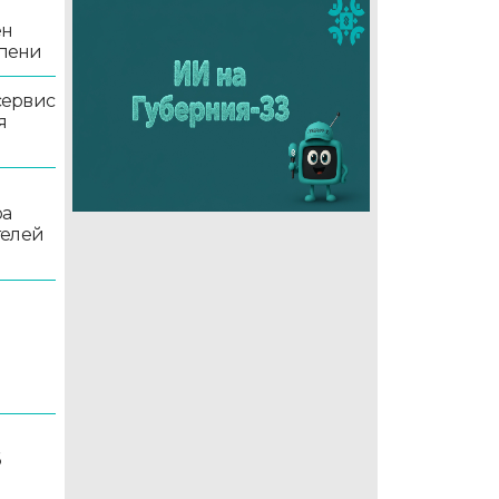
ен
епени
сервис
я
ра
телей
6