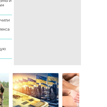
деньги
ым
учили
лекса
дую