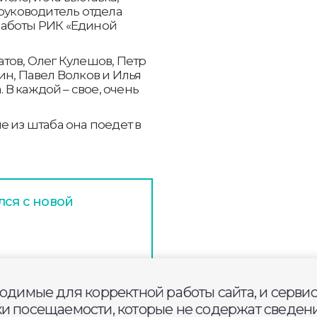
 руководитель отдела
работы РИК «Единой
тов, Олег Кулешов, Петр
ин, Павел Волков и Илья
. В каждой – свое, очень
е из штаба она поедет в
лся с новой
еатр драмы попал в
ала»
ходимые для корректной работы сайта, и серви
ки посещаемости, которые не содержат сведени