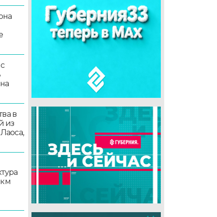
она
е
 с
ь
 на
ва в
й из
 Лаоса,
ктура
 км