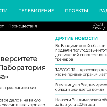
СТИ
ТЕЛЕВИДЕНИЕ
ПРОЕКТЫ
РА
07.08
рт
Происшествия
пятница
ДРУГИЕ НОВОСТИ
Во Владимирской области
подвели полугодовые итог
достижений спортсменов 
иверситете
тренеров
«Лаборатория
JAECOO J6 — кроссовер для 
а»
кто не привык ограничиват
В пятницу во Владимирск
области ожидается дождь
свое дело и на какую
Новости Владимирской об
за 6 августа 2026 года
 рассчитывать при его