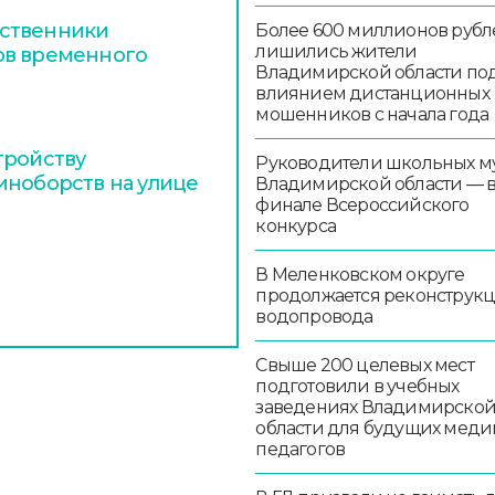
ественники
Более 600 миллионов рубл
лишились жители
ов временного
Владимирской области по
влиянием дистанционных
мошенников с начала года
тройству
Руководители школьных м
иноборств на улице
Владимирской области — 
финале Всероссийского
конкурса
В Меленковском округе
продолжается реконструк
водопровода
Свыше 200 целевых мест
подготовили в учебных
заведениях Владимирско
области для будущих меди
педагогов