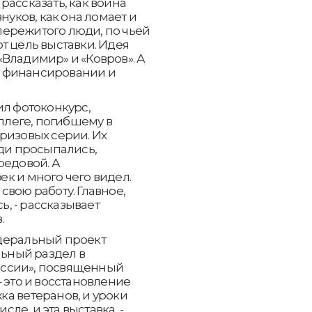
рассказать, как война
нуков, как она ломает и
 пережитого люди, по чьей
т цель выставки. Идея
Владимир» и «Ковров». А
 финансировании и
ил фотоконкурс,
леге, погибшему в
ризовых серии. Их
юди просыпались,
редовой. А
к и много чего видел.
свою работу. Главное,
ь, - рассказывает
.
деральный проект
льный раздел в
ссии», посвященный
 это и восстановление
а ветеранов, и уроки
сле, и эта выставка, -