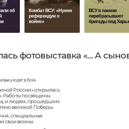
сили об
Комбат ВСУ: «Нужен
ВСУ в панике
й
референдум о
перебрасывают
зе
войне»
бригады под Харь
ась фотовыставка «… А сыно
иной России» открылась
й». Работы посвящены
на, и людям, прошедшим
летию великой Победы.
ечня, специальная
и свои воины.