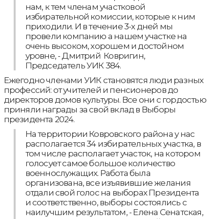
нам, к тем членам участковой
избирательной комиссии, которые к ним
приходили. И в течение 3-х дней мы
провели компанию а нашем участке на
очень высоком, хорошем и достойном
уровне, - Дмитрий Ковригин,
Председатель УИК 384.
Ежегодно членами УИК становятся люди разных
профессий: от учителей и пенсионеров до
директоров домов культуры. Все они с гордостью
приняли награды за свой вклад в Выборы
президента 2024.
На территории Ковровского района у нас
располагается 34 избирательных участка, в
том числе располагает участок, на котором
голосует самое большое количество
военнослужащих. Работа была
организована, все изъявившие желания
отдали свой голос на выборах Президента
и соответственно, выборы состоялись с
наилучшим результатом, - Елена Сенатская,