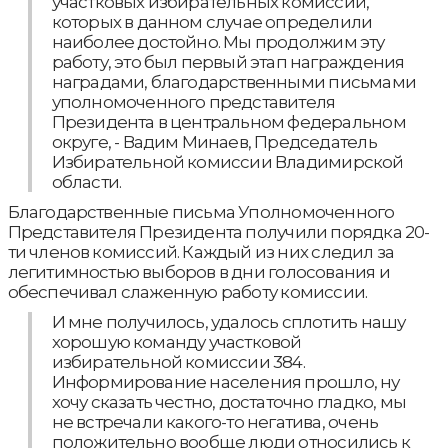
участковых избирательных комиссий,
которых в данном случае определили
наиболее достойно. Мы продолжим эту
работу, это был первый этап награждения
наградами, благодарственными письмами
уполномоченного представителя
Президента в центральном федеральном
округе, - Вадим Минаев, Председатель
Избирательной комиссии Владимирской
области.
Благодарственные письма Уполномоченного
Представителя Президента получили порядка 20-
ти членов комиссий. Каждый из них следил за
легитимностью выборов в дни голосования и
обеспечивал слаженную работу комиссии.
И мне получилось, удалось сплотить нашу
хорошую команду участковой
избирательной комиссии 384.
Информирование населения прошло, ну
хочу сказать честно, достаточно гладко, мы
не встречали какого-то негатива, очень
положительно вообще люди относились к