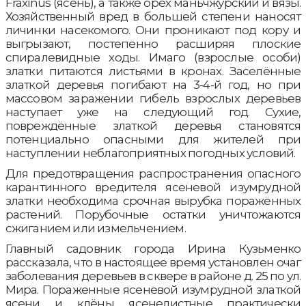
Fraxinus (ясень), а также орех маньчжурский и вязы.
Хозяйственный вред в большей степени наносят
личинки насекомого. Они проникают под кору и
выгрызают, постепенно расширяя плоские
спиралевидные ходы. Имаго (взрослые особи)
златки питаются листьями в кронах. Заселённые
златкой деревья погибают на 3-4-й год, но при
массовом заражении гибель взрослых деревьев
наступает уже на следующий год. Сухие,
повреждённые златкой деревья становятся
потенциально опасными для жителей при
наступлении неблагоприятных погодных условий.
Для предотвращения распространения опасного
карантинного вредителя ясеневой изумрудной
златки необходима срочная вырубка поражённых
растений. Порубочные остатки уничтожаются
сжиганием или измельчением.
Главный садовник города Ирина Кузьменко
рассказала, что в настоящее время установлен очаг
заболевания деревьев в сквере в районе д. 25 по ул.
Мира. Пораженные ясеневой изумрудной златкой
ясени и клёны ясенелистные практически