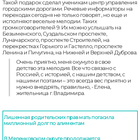
Такой подарок сделал ученикам центр управления
городскими дорогами. Речевые информаторы на
переходах сегодня не только говорят , но еще и
исполняют веселые мелодии. Таких
громкоговорителей 9. Их можно услышать на
Безыменского, Суздальском проспекте,
Луначарского, проспекте Строителей, на
перекрестках Горького и Гастелло, проспекте
Ленина и Пичугина, на Нижней и Верхней Дуброва.
Очень приятно, меня окунуло в свое
детство эта мелодия. Все что связано с
Россией, с историей, с нашим детством, с
нашими поэтами – это всегда вес приятно и
нужно внедрять, правильно, - Елена,
жительница г. Владимира.
Лишенная родительских прав мать погасила
миллионный долг по алиментам
В Меленковском округе продолжается