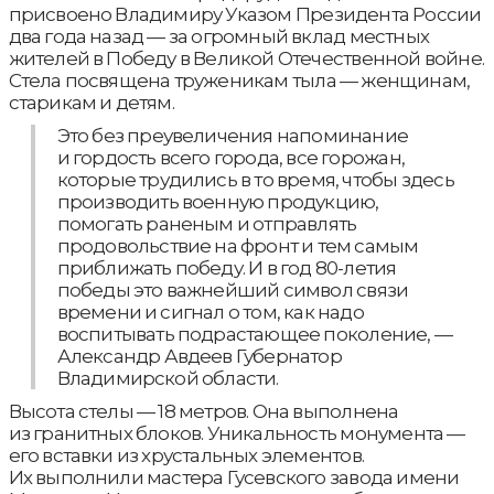
присвоено Владимиру Указом Президента России
два года назад — за огромный вклад местных
жителей в Победу в Великой Отечественной войне.
Стела посвящена труженикам тыла — женщинам,
старикам и детям.
Это без преувеличения напоминание
и гордость всего города, все горожан,
которые трудились в то время, чтобы здесь
производить военную продукцию,
помогать раненым и отправлять
продовольствие на фронт и тем самым
приближать победу. И в год 80-летия
победы это важнейший символ связи
времени и сигнал о том, как надо
воспитывать подрастающее поколение, —
Александр Авдеев Губернатор
Владимирской области.
Высота стелы — 18 метров. Она выполнена
из гранитных блоков. Уникальность монумента —
его вставки из хрустальных элементов.
Их выполнили мастера Гусевского завода имени