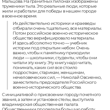
Мальцова. На гранитных пилонах изображены
труженики тыла. Это реальные люди, которые
жили и работали для победы в нашем городе
в военное время.
Их действительно историки и краеведы
отбирали очень тщательно, все материалы.
Потом российское военно-историческое
общество верифицировало материалы.
И здесь абсолютно точно — учебник
истории под открытым небом. Очень
важно, чтобы к памятнику приходили
люди — школьники, студенты, чтобы они
читали эту книгу. Эту книгу надо читать,
понимать, каких сил все стоило
подросткам, старикам, женщинам,
нечеловеческих сил, — Николай Овсиенко,
заместитель председателя Российского
военно-исторического общества.
С инициативой о присвоении городу почетного
звания, а затем и установке стелы, выступила
владимирская общественная палата.
Общественники проделали большую работу