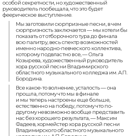
особой секретности, но художественный
руководитель пообещала, что это будет
феерическое выступление.
Мы заготовили сюрпризные песни, в чем
сюрпризность заключается — мы хотели бы
показать от отборочного тура до финала
всю палитру, весь спектр возможностей
именно народно-певческого коллектива,
которому подвластно все, — Ольга
Козырева, художественный руководитель
хора русской песни Владимирского
областного музыкального колледжа им. А.П.
Бородина.
Все какое-то волнение, усталость — она
прошла, потому что мы в финале
и мы теперь настроены еще больше,
естественно на победу, потому что по-
другому невозможно вообще представить
нас без хорошего результата, — Максим
Фадеев, хормейстер хора русской песни
Владимирского областного музыкального