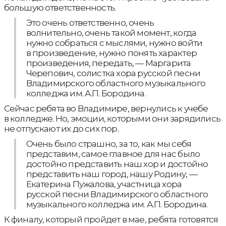
большую ответственность.
Это очень ответственно, очень
волнительно, очень такой момент, когда
нужно собраться с мыслями, нужно войти
в произведение, нужно понять характер
произведения, передать, — Маргарита
Черепович, солистка хора русской песни
Владимирского областного музыкального
колледжа им. А.П. Бородина.
Сейчас ребята во Владимире, вернулись к учебе
в колледже. Но, эмоции, которыми они зарядились
не отпускают их до сих пор.
Очень было страшно, за то, как мы себя
представим, самое главное для нас было
достойно представить наш хор и достойно
представить наш город, нашу Родину, —
Екатерина Пужалова, участница хора
русской песни Владимирского областного
музыкального колледжа им. А.П. Бородина.
К финалу, который пройдет в мае, ребята готовятся