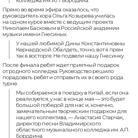
колледжа им. А.П. Бородина.
Прямо во время эфира оказалось, что
руководитель хора Ольга Козырева училась
на одном курсе вместе с ведущим проекта
Николаем Басковым в Российской академии
музыки имени Гнесиных.
У нашей любимой Дины Константиновны
Кернардской. Обалдеть, точно, вот я прям
так в восторге. Не подвели нашу Гнесинку
После финала ребят ждет приятный подарок
от родного колледжа. Руководство решило
порадовать ребят и отправить их в своего рода
турне.
Мы собираемся в поездку в Китай, если она
реализуется, у нас в конце мая — это будет
большой победой для нас и, конечно,
замечательным творческим подарком для
нашего коллектива, — Анастасия Старчак,
директор песни Владимирского
областного музыкального колледжа им. А.П.
Бородина.