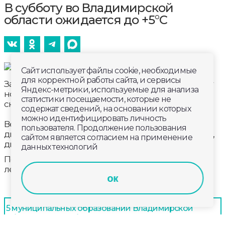
В субботу во Владимирской
области ожидается до +5°С
Сайт использует файлы cookie, необходимые
для корректной работы сайта, и сервисы
Завтра, 12 апреля владметеослужба прогнозирует
Яндекс-метрики, используемые для анализа
ночью и днем небольшие осадки в виде мокрого
статистики посещаемости, которые не
снега. На дорогах местами гололедица.
содержат сведений, на основании которых
можно идентифицировать личность
Ветер юго-западный, западный ночью 4 – 9 м/с,
пользователя. Продолжение пользования
днём 7 – 12 м/с. Температура воздуха ночью -5…0 °С,
сайтом является согласием на применение
днём 0…+5 °С.
данных технологий
По народным приметам, если в апреле мокро,
лето будет грибное.
ок
5 муниципальных образований Владимирской
области стали победителями регионального этапа