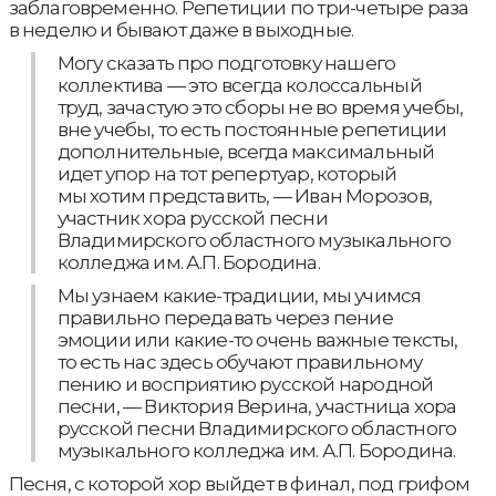
заблаговременно. Репетиции по три-четыре раза
в неделю и бывают даже в выходные.
Могу сказать про подготовку нашего
коллектива — это всегда колоссальный
труд, зачастую это сборы не во время учебы,
вне учебы, то есть постоянные репетиции
дополнительные, всегда максимальный
идет упор на тот репертуар, который
мы хотим представить, — Иван Морозов,
участник хора русской песни
Владимирского областного музыкального
колледжа им. А.П. Бородина.
Мы узнаем какие-традиции, мы учимся
правильно передавать через пение
эмоции или какие-то очень важные тексты,
то есть нас здесь обучают правильному
пению и восприятию русской народной
песни, — Виктория Верина, участница хора
русской песни Владимирского областного
музыкального колледжа им. А.П. Бородина.
Песня, с которой хор выйдет в финал, под грифом