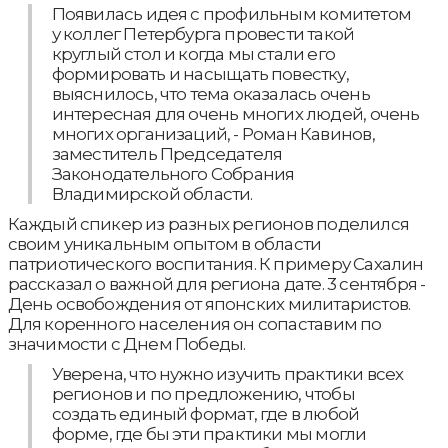
Появилась идея с профильным комитетом
у коллег Петербурга провести такой
круглый стол и когда мы стали его
формировать и насыщать повестку,
выяснилось, что тема оказалась очень
интересная для очень многих людей, очень
многих организаций, - Роман Кавинов,
заместитель Председателя
Законодательного Собрания
Владимирской области.
Каждый спикер из разных регионов поделился
своим уникальным опытом в области
патриотического воспитания. К примеру Сахалин
рассказал о важной для региона дате. 3 сентября -
День освобождения от японских милитаристов.
Для коренного населения он сопаставим по
значимости с Днем Победы.
Уверена, что нужно изучить практики всех
регионов и по предложению, чтобы
создать единый формат, где в любой
форме, где бы эти практики мы могли