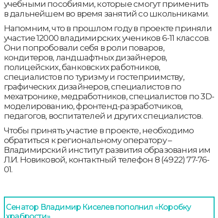
учебными пособиями, которые смогут применить
в дальнейшем во время занятий со школьниками.
Напомним, что в прошлом году в проекте приняли
участие 12000 владимирских учеников 6-11 классов.
Они попробовали себя в роли поваров,
кондитеров, ландшафтных дизайнеров,
полицейских, банковских работников,
специалистов по туризму и гостеприимству,
графических дизайнеров, специалистов по
мехатронике, медработников, специалистов по 3D-
моделированию, фронтенд-разработчиков,
педагогов, воспитателей и других специалистов.
Чтобы принять участие в проекте, необходимо
обратиться к региональному оператору –
Владимирский институт развития образования им
Л.И. Новиковой, контактный телефон 8 (4922) 77-76-
01.
Сенатор Владимир Киселев пополнил «Коробку
храбрости»