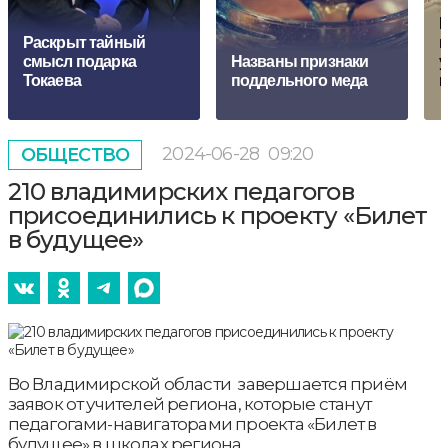
М
Раскрыт тайный
п
смысл подарка
Названы признаки
у
Токаева
поддельного меда
к
2024-06-28
09:20
ОБЩЕСТВО
210 владимирских педагогов
присоединились к проекту «Билет
в будущее»
Во Владимирской области завершается приём
заявок от учителей региона, которые станут
педагогами-навигаторами проекта «Билет в
будущее» в школах региона.