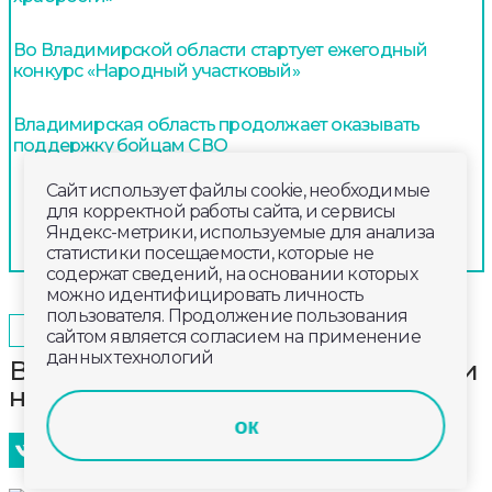
Во Владимирской области стартует ежегодный
конкурс «Народный участковый»
Владимирская область продолжает оказывать
поддержку бойцам СВО
Сайт использует файлы cookie, необходимые
для корректной работы сайта, и сервисы
Яндекс-метрики, используемые для анализа
статистики посещаемости, которые не
содержат сведений, на основании которых
можно идентифицировать личность
пользователя. Продолжение пользования
2024-06-26
08:00
ОБЩЕСТВО
сайтом является согласием на применение
данных технологий
Владимирские гимнасты привезли
награды всероссийского турнира
ок