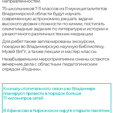
направленностей.
75 школьников 7-11 классов из 11 муниципалитетов
Владимирской области будут изучать
современную астрономию, решать задачи
высокого уровня сложности по химии, постигать
олимпиадные задания по литературе и истории и
узнают много различных техник медиации.
Для ребят также запланированы экскурсии,
поездки во Владимирскую научную библиотеку,
Музей ВлГУ, а также лекции и мастер-классы.
Незабываемыми мероприятиями смены остаются
вечерние дела с областным педагогическим
отрядом «Родник».
К началу отопительного сезона во Владимире
планируют привести в порядок больше
17 километров сетей
В Афанасово в Киржачском округе открыли памятник