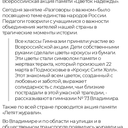
Всероссийская акция памяти «Цветок надежды».
Сегодня занятие «Разговоры о важном» было
посвящено теме единства народов России.
Педагоги говорили с учащимися о важности
объединения жителей нашей страны в
трагические моменты истории.
Все классы Гимназии приняли участие во
Всероссийской акции. Дети собственными
руками сделали цветы-крокусы из бумаги.
Эти цветы стали символом памяти о
жертвах теракта, который произошел 22
марта в Подмосковье в «Крокус Сити Холл».
Этот знакомый всем цветок, созданный с
любовью и заботой, выражает
солидарность с людьми, чьи близкие
пострадали в этой ужасной трагедии, -
рассказывают в гимназии № 73 Владимира.
Также по всей стране проводится акция памяти
«Летят журавли».
Во Владимире и по области на улицах и в
общественном транспорте появились журавли на