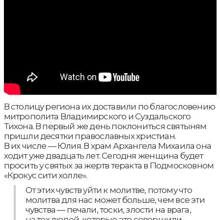
В столицу региона их доставили по благословению
митрополита Владимирского и Суздальского
Тихона. В первый же день поклониться святыням
пришли десятки православных христиан.
В их числе — Юлия. В храм Архангела Михаила она
ходит уже двадцать лет. Сегодня женщина будет
просить у святых за жертв теракта в Подмосковном
«Крокус сити холле».
От этих чувств уйти к молитве, потому что
молитва для нас может больше, чем все эти
чувства — печали, тоски, злости на врага,
на тех людей, которые это совершили.