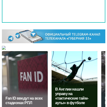
В Англии нашли
управу на
Fan ID введут на всех
«тактические тайм-
Г
стадионах РПЛ
ауты» в футболе
Р