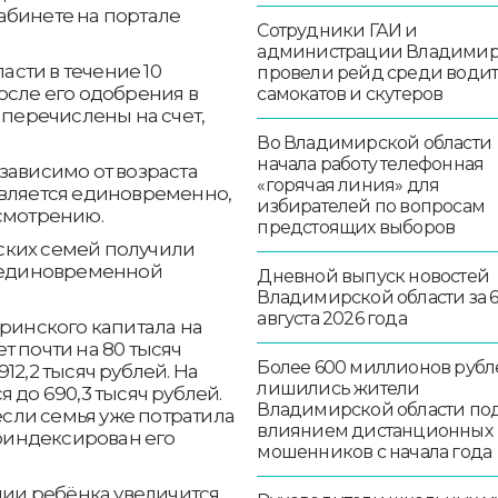
абинете на портале
Сотрудники ГАИ и
администрации Владими
сти в течение 10
провели рейд среди води
осле его одобрения в
самокатов и скутеров
 перечислены на счет,
Во Владимирской области
начала работу телефонная
зависимо от возраста
«горячая линия» для
авляется единовременно,
избирателей по вопросам
усмотрению.
предстоящих выборов
ских семей получили
е единовременной
Дневной выпуск новостей
Владимирской области за 
августа 2026 года
еринского капитала на
т почти на 80 тысяч
Более 600 миллионов рубл
12,2 тысяч рублей. На
лишились жители
 до 690,3 тысяч рублей.
Владимирской области по
если семья уже потратила
влиянием дистанционных
роиндексирован его
мошенников с начала года
ии ребёнка увеличится