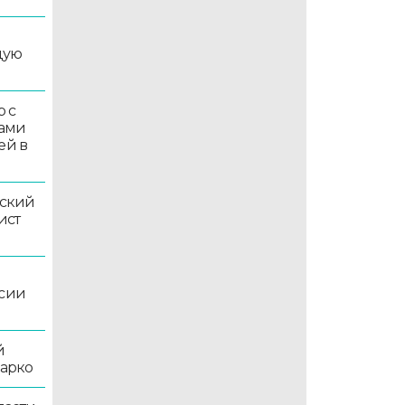
дую
 с
ками
ей в
ский
ист
ссии
й
жарко