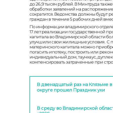
до 26,9 тысяч рублей. В Минтруда также
обработки заявлений на распоряжени
сократится. Ведомства должны будут р
граждан в течение 5 рабочих дней вмест
По информации владимирского отделе
17 лет реализации государственной п
капитала во Владимирской области бол
улучшили свои жилищные условия. С 
материнского капитала можно приобре
погасить ипотеку, построить или реко
индивидуальный дом, таунхаус, дуплекс
компенсировать затраченные при стро
В двенадцатый раз на Клязьме 
округе прошел Праздник ухи
В среду во Владимирской облас