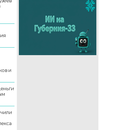
узеев
в
ция
й
ков и
деньги
ым
учили
лекса