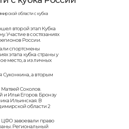
ошел второй этап Кубка
у. Участие в состязаниях
регионов России.
вали спортсмены
ях этапа кубка страны у
е место, а из личных
 Суконкина, а вторым
 Матвей Соколов.
 и Илья Егоров. Бронзу
ика Ильинская. В
димирской области 2
 ЦФО завоевали право
траны. Региональный