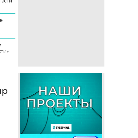
ласти
е
в
сти»
ир