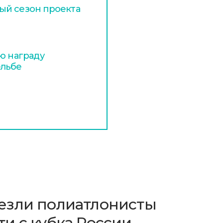
ый сезон проекта
ю награду
ельбе
езли полиатлонисты
и с кубка России