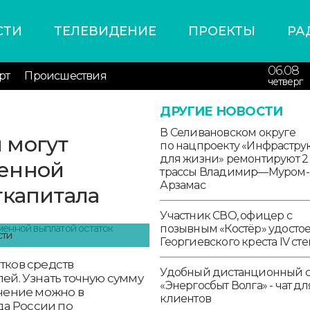
СТИ
ТЕЛЕВИДЕНИЕ
ПРОЕКТЫ
РА
06.08
рт
Происшествия
четверг
ДРУГИЕ НОВОСТИ
В Селивановском округе
 могут
по нацпроекту «Инфрастру
для жизни» ремонтируют 2
менной
трассы Владимир—Муром-
Арзамас
ткапитала
Участник СВО, офицер с
позывным «Костёр» удосто
сти
Георгиевского креста IV ст
тков средств
Удобный дистанционный 
лей. Узнать точную сумму
«Энергосбыт Волга» - чат дл
учение можно в
клиентов
да России по