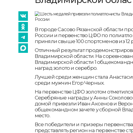
В городе Сасово Рязанской области пр
России и первенство ЦФО по полиатлон
приняли свыше 100 спортсменов из 12 
Отличный результат продемонстриро
Владимирской области. На соревновани
Владимирской области 1 общекомандно
наград золото и серебро.
Лучшей среди женщин стала Анастасия
среди мужчин Егор Черных.
На первенстве ЦФО золотом отметился
Серебряные награды у Анны Соколовой
домой привезли Иван Аксенов и Верон
общекомандном зачете у сборной Вла
место.
Все победители и призеры первенства
представлять регион на первенстве с