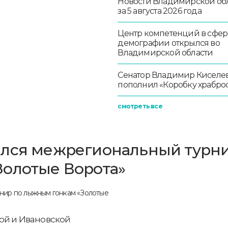
Новости Владимирской об
за 5 августа 2026 года
Центр компетенций в сфер
демографии открылся во
Владимирской области
Сенатор Владимир Киселе
пополнил «Коробку храбро
смотреть все
ялся межрегиональный турн
Золотые Ворота»
ой и Ивановской