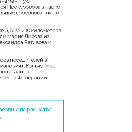
 знаменитую
я Прокуророва в парке
альные соревнования по
, 5, 7.5 и 10 километров.
ли Мария Лисова из
лександра Ретивова и
ров победителей в
анович г. Кольчугино,
нова Галина
моты от Федерации
езли с первенства
д