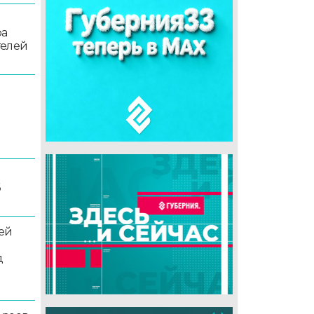
ра
телей
6
ей
д