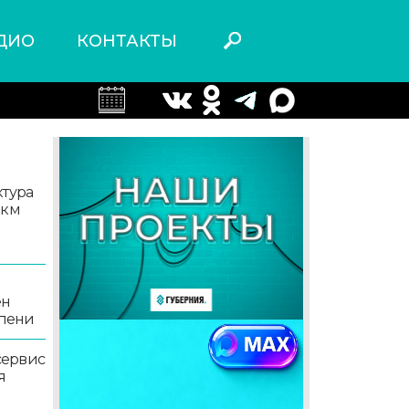
ДИО
КОНТАКТЫ
ктура
 км
ен
епени
сервис
я