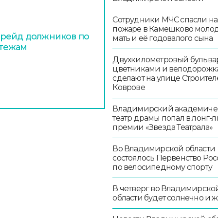
Сотрудники МЧС спасли на
пожаре в Камешково моло
 рейд должников по
мать и её годовалого сына
атежам
Двухкилометровый бульвар
цветниками и велодорож
сделают на улице Строител
Коврове
Владимирский академиче
театр драмы попал в лонг-л
премии «Звезда Театрала»
Во Владимирской области
состоялось Первенство Ро
по велосипедному спорту
В четверг во Владимирско
области будет солнечно и 