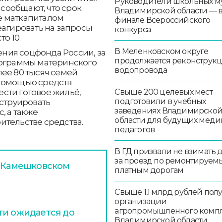
Руководители школьных м
 сообщают, что срок
Владимирской области — 
е маткапиталом
финале Всероссийского
еагировать на запросы
конкурса
о 10.
В Меленковском округе
ния соцфонда России, за
продолжается реконструк
рограммы материнского
водопровода
ее 80 тысяч семей
помощью средств
сти готовое жильё,
Свыше 200 целевых мест
подготовили в учебных
нструировать
заведениях Владимирско
, а также
области для будущих меди
ительстве средства.
педагогов
В ГД призвали не взимать 
за проезд по ремонтируем
в Камешковском
платным дорогам
Свыше 1,1 млрд рублей пол
организации
агропромышленного комп
ти ожидается до
Владимирской области