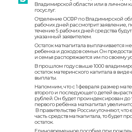
Владимирской области или в личном к
госуслуг.
Отделение ОСФР по Владимирской обла
рабочих дней рассмотрит заявление, п
течение 5 рабочих дней средства будут
указанный заявителем.
Остаток маткапитала выплачивается не
ребенка и доходов семьи. Он предост
и семья распоряжается им по своему 
В прошлом году свыше 1000 владимир
остаток материнского капитала в вид
выплаты.
Напомним, что с 1 февраля размер мат
второго и последующего детей вырасте
рублей. Он будет проиндексирован до 9
первого ребёнка маткапитал увеличится
В правительстве России уточняют, что 
часть средств маткапитала, то будет п
остаток.
Единовременное пособие при рожден