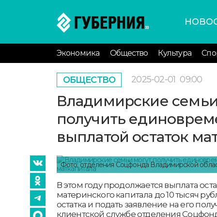
НОВО
Экономика
Общество
Культура
Спо
2025-02-01
09:00
ОБЩЕСТВО
Владимирские семьи
получить единовре
выплатой остаток ма
Фото: отделения Соцфонда Владимирской обла
В этом году продолжается выплата оста
материнского капитала до 10 тысяч руб
остатка и подать заявление на его пол
клиентской службе отделения Соцфон