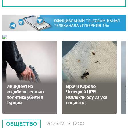
Инцидент на
Врачи Кирово-
О
кладбище: семью
Чепецкой ЦРБ
З
политика убили в
извлекли осу из уха
м
Турции
пациента
у
2025-12-15
12:00
ОБЩЕСТВО