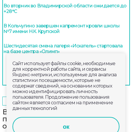
Во вторник во Владимирской области ожидается до
+28°С
В Кольчугино завершен капремонт кровли школы
№7 имени Н.К. Крупской
Шестидесятая смена лагеря «Искатель» стартовала
на базе центра «Олимп»
Сайт использует файлы cookie, необходимые
для корректной работы сайта, и сервисы
Яндекс-метрики, используемые для анализа
статистики посещаемости, которые не
содержат сведений, на основании которых
можно идентифицировать личность
пользователя. Продолжение пользования
2025-12-17
12:00
ОБЩЕСТВО
сайтом является согласием на применение
данных технологий
В Александрове участнику
преступной группы дали 3 года за
обман двух бабушек
ок