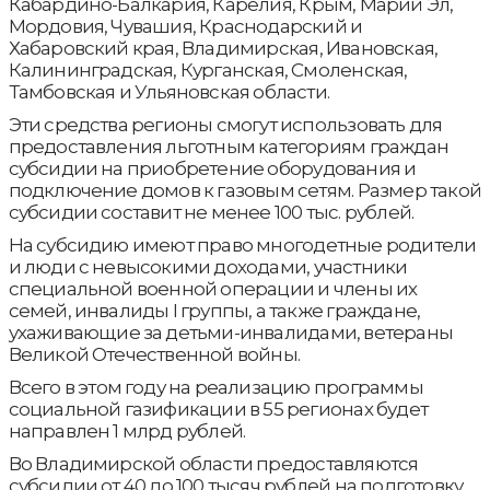
Кабардино-Балкария, Карелия, Крым, Марий Эл,
Мордовия, Чувашия, Краснодарский и
Хабаровский края, Владимирская, Ивановская,
Калининградская, Курганская, Смоленская,
Тамбовская и Ульяновская области.
Эти средства регионы смогут использовать для
предоставления льготным категориям граждан
субсидии на приобретение оборудования и
подключение домов к газовым сетям. Размер такой
субсидии составит не менее 100 тыс. рублей.
На субсидию имеют право многодетные родители
и люди с невысокими доходами, участники
специальной военной операции и члены их
семей, инвалиды I группы, а также граждане,
ухаживающие за детьми-инвалидами, ветераны
Великой Отечественной войны.
Всего в этом году на реализацию программы
социальной газификации в 55 регионах будет
направлен 1 млрд рублей.
Во Владимирской области предоставляются
субсидии от 40 до 100 тысяч рублей на подготовку