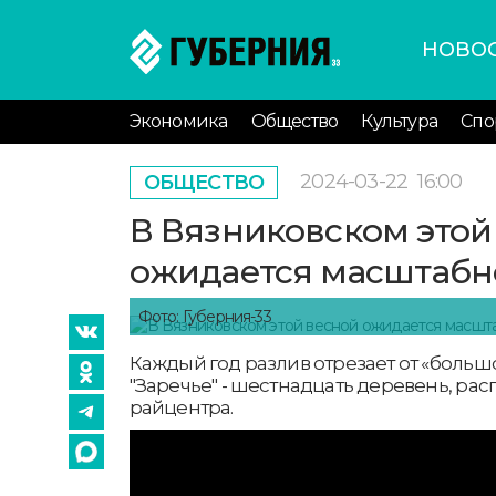
НОВО
Экономика
Общество
Культура
Спо
2024-03-22
16:00
ОБЩЕСТВО
В Вязниковском этой
ожидается масштабн
Фото: Губерния-33
Каждый год разлив отрезает от «больш
"Заречье" - шестнадцать деревень, рас
райцентра.