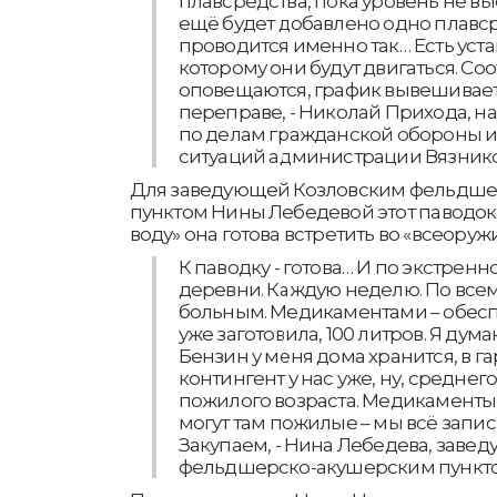
плавсредства, пока уровень не в
ещё будет добавлено одно плавс
проводится именно так… Есть уст
которому они будут двигаться. Соо
оповещаются, график вывешивает
переправе, - Николай Прихода, н
по делам гражданской обороны 
ситуаций администрации Вязнико
Для заведующей Козловским фельдш
пунктом Нины Лебедевой этот паводок
воду» она готова встретить во «всеоруж
К паводку - готова… И по экстрен
деревни. Каждую неделю. По все
больным. Медикаментами – обеспе
уже заготовила, 100 литров. Я думаю
Бензин у меня дома хранится, в г
контингент у нас уже, ну, среднего
пожилого возраста. Медикаменты,
могут там пожилые – мы всё запис
Закупаем, - Нина Лебедева, заве
фельдшерско-акушерским пункто