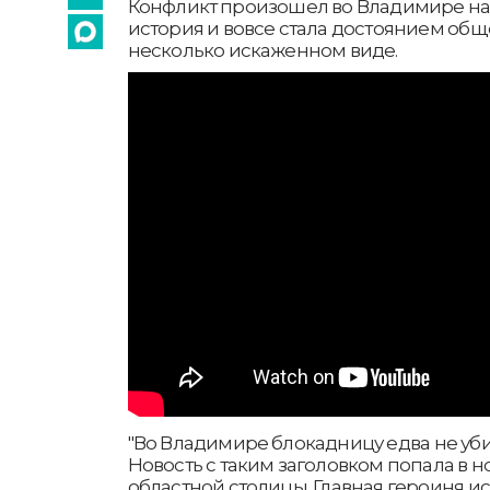
Конфликт произошел во Владимире на 
история и вовсе стала достоянием обще
несколько искаженном виде.
"Во Владимире блокадницу едва не уби
Новость с таким заголовком попала в 
областной столицы. Главная героиня и