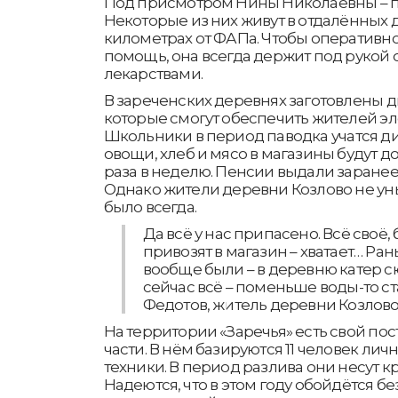
Под присмотром Нины Николаевны – по
Некоторые из них живут в отдалённых д
километрах от ФАПа. Чтобы оперативно
помощь, она всегда держит под рукой
лекарствами.
В зареченских деревнях заготовлены 
которые смогут обеспечить жителей эл
Школьники в период паводка учатся д
овощи, хлеб и мясо в магазины будут до
раза в неделю. Пенсии выдали заранее 
Однако жители деревни Козлово не уныв
было всегда.
Да всё у нас припасено. Всё своё,
привозят в магазин – хватает… Ра
вообще были – в деревню катер сю
сейчас всё – поменьше воды-то ст
Федотов, житель деревни Козлово
На территории «Заречья» есть свой по
части. В нём базируются 11 человек лич
техники. В период разлива они несут к
Надеются, что в этом году обойдётся б