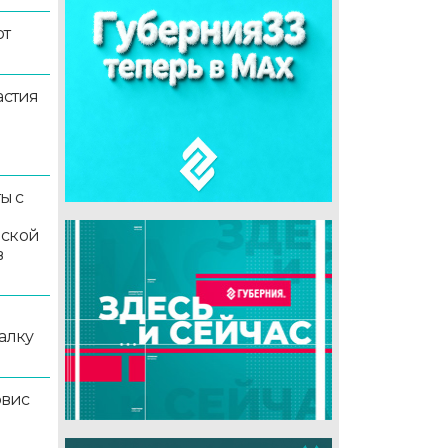
ют
астия
ы с
мской
в
алку
рвис