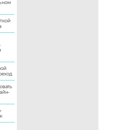
льном
иткой
а
ь
й
ной
реход
овать
айн-
»
к