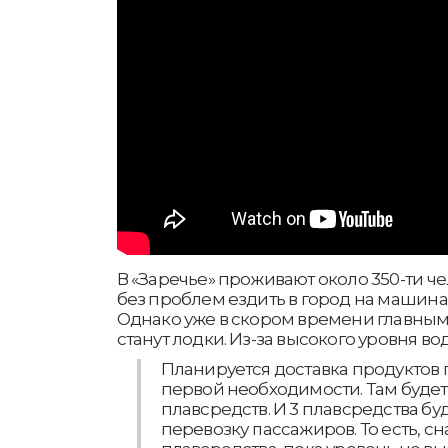
В «Заречье» проживают около 350-ти че
без проблем ездить в город на машина
Однако уже в скором времени главным
станут лодки. Из-за высокого уровня во
Планируется доставка продуктов 
первой необходимости. Там будет
плавсредств. И 3 плавсредства бу
перевозку пассажиров. То есть, сн