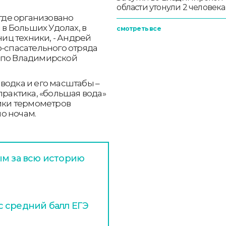
области утонули 2 человека
 где организовано
 Больших Удолах, в
смотреть все
ниц техники, - Андрей
о-спасательного отряда
 по Владимирской
водка и его масштабы –
практика, «большая вода»
бики термометров
о ночам.
ым за всю историю
 средний балл ЕГЭ