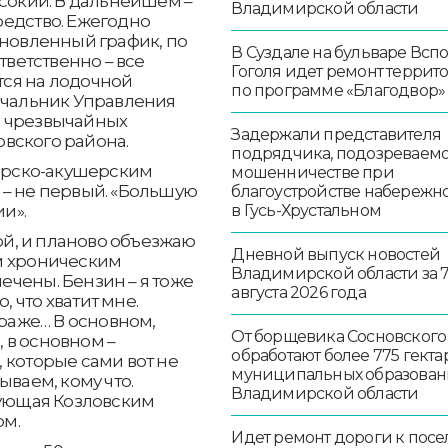
ысокий. В дальнейшем –
Владимирской области
редство. Ежегодно
ановленный график, по
В Суздале на бульваре Всп
тветственно – все
Гоголя идет ремонт террит
ся на лодочной
по программе «Благодвор»
ачальник Управления
и чрезвычайных
Задержали представителя
вского района.
подрядчика, подозреваемо
ерско-акушерским
мошенничестве при
 – не первый. «Большую
благоустройстве набережн
в Гусь-Хрустальном
ии».
ной, и планово объезжаю
Дневной выпуск новостей
м хроническим
Владимирской области за 
чены. Бензин – я тоже
августа 2026 года
, что хватит мне.
араже… В основном,
От борщевика Сосновского
, в основном –
обработают более 775 гекта
 которые сами вот не
муниципальных образован
ываем, кому что.
Владимирской области
дующая Козловским
м.
Идет ремонт дороги к посе