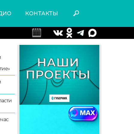
ДИО
КОНТАКТЫ
й
тие»
й
ласти
йчас