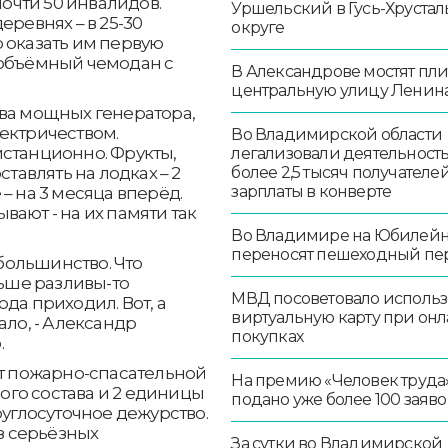
чти 50 инвалидов.
Уршельский в Гусь-Хруста
еревнях – в 25-30
округе
 оказать им первую
 объёмный чемодан с
В Александрове мостят пл
центральную улицу Ленин
два мощных генератора,
ектричеством.
Во Владимирской области
истанционно. Фрукты,
легализовали деятельност
более 2,5 тысяч получателе
ставлять на лодках – 2
зарплаты в конверте
– на 3 месяца вперёд.
ают - на их памяти так
Во Владимире на Юбилей
переносят пешеходный пе
 большинство. Что
ньше разливы-то
МВД посоветовало использ
да приходил. Вот, а
виртуальную карту при онл
ало, - Александр
покупках
.
ст пожарно-спасательной
На премию «Человек труда
ного состава и 2 единицы
подано уже более 100 заяво
руглосуточное дежурство.
ез серьёзных
За сутки во Владимирской