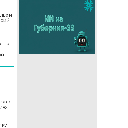
олье и
орий
го в
ой
7
ров в
иях
лку