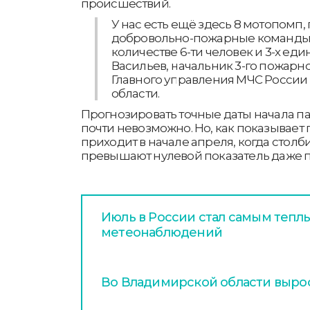
происшествий.
У нас есть ещё здесь 8 мотопомп,
добровольно-пожарные команды в
количестве 6-ти человек и 3-х еди
Васильев, начальник 3-го пожарн
Главного управления МЧС России
области.
Прогнозировать точные даты начала па
почти невозможно. Но, как показывает 
приходит в начале апреля, когда стол
превышают нулевой показатель даже п
Июль в России стал самым тепл
метеонаблюдений
Во Владимирской области вырос