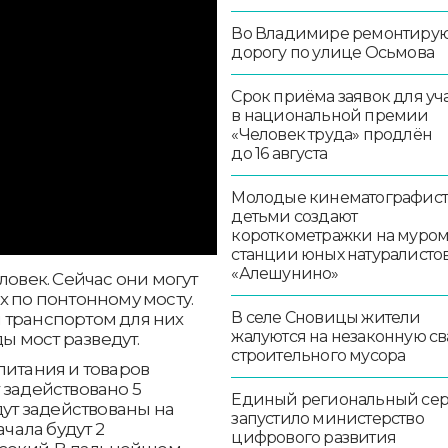
Во Владимире ремонтиру
дорогу по улице Осьмова
Срок приёма заявок для уч
в национальной премии
«Человек труда» продлён
до 16 августа
Молодые кинематографист
детьми создают
короткометражки на муро
станции юных натуралисто
«Алешунино»
ловек. Сейчас они могут
х по понтонному мосту.
В селе Сновицы жители
 транспортом для них
жалуются на незаконную св
ды мост разведут.
строительного мусора
питания и товаров
 задействовано 5
Единый региональный се
дут задействованы на
запустило министерство
ачала будут 2
цифрового развития