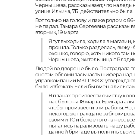
Чернышева, рассказывает, что наледь 
улице Ильича, 7Б, действительно была.
Вот только на голову и даже рядом с 8
не падал. Тамара Сергеевна рассказыв
вторник, 19 марта.
Я тут выходила, ходила в магазин, 
прошла. Только разделась, вижу - б
окошко, говорю, хоть никого там н
Чернышева, жительница г. Влади
Людей во дворе не было. Пострадала то
снегом обломилась часть шифера над 
управкомпании МКП "ЖКХ" утверждают
было избежать. Если бы вмешались са
В планах произвести очистку кров
нас было на 18 марта. Бригада ал
чтобы произвести эти работы. Но,
некоторые граждане заблокирова
своими ТС и более того - в несов
пытались парализовать нашу рабо
данной бригаде выполнить свои о