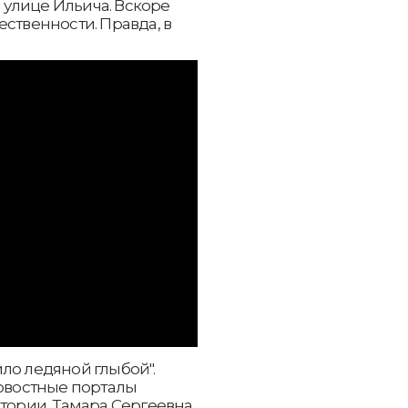
улице Ильича. Вскоре
ственности. Правда, в
ло ледяной глыбой".
новостные порталы
стории, Тамара Сергеевна