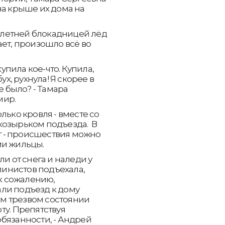
на крыше их дома на
6-летней блокадницей лёд
ает, произошло всё во
купила кое-что. Купила,
ух, рухнула! Я скорее в
е было? - Тамара
мир.
лько кровля - вместе со
козырьком подъезда. В
 - происшествия можно
ми жильцы.
ли от снега и наледи у
ьпинистов подъехала,
 к сожалению,
ли подъезд к дому
сем трезвом состоянии
ту. Препятствуя
бязанности, - Андрей