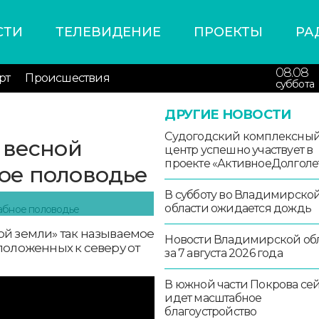
СТИ
ТЕЛЕВИДЕНИЕ
ПРОЕКТЫ
РА
08.08
рт
Происшествия
суббота
ДРУГИЕ НОВОСТИ
Судогодский комплексны
 весной
центр успешно участвует в
проекте «АктивноеДолголе
ое половодье
В субботу во Владимирско
области ожидается дождь
ой земли» так называемое
Новости Владимирской об
положенных к северу от
за 7 августа 2026 года
В южной части Покрова се
идет масштабное
благоустройство