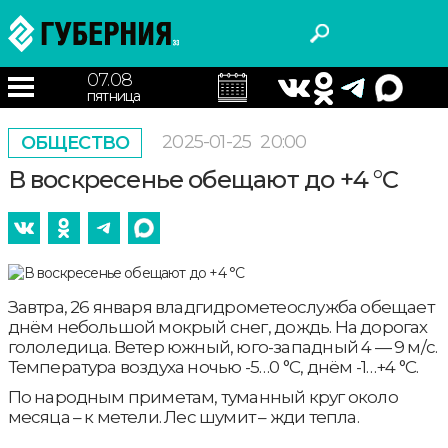
07.08
пятница
2025-01-25
20:00
ОБЩЕСТВО
В воскресенье обещают до +4 °С
Завтра, 26 января владгидрометеослужба обещает
днём небольшой мокрый снег, дождь. На дорогах
гололедица. Ветер южный, юго-западный 4 — 9 м/с.
Температура воздуха ночью -5…0 °С, днём -1…+4 °С.
По народным приметам, туманный круг около
месяца – к метели. Лес шумит – жди тепла.