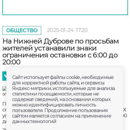
2025-01-24
17:20
ОБЩЕСТВО
На Нижней Дуброве по просьбам
жителей устанавили знаки
ограничения остановки с 6:00 до
20:00
Сайт использует файлы cookie, необходимые
для корректной работы сайта, и сервисы
Яндекс-метрики, используемые для анализа
статистики посещаемости, которые не
содержат сведений, на основании которых
По многочисленным обращениям жителей,
можно идентифицировать личность
специалисты ЦУГД совместно с управлением ЖКХ
пользователя. Продолжение пользования
устанавливают знаки ограничения остановки с 6:00
сайтом является согласием на применение
до 20:00 на Нижней Дуброве от дома 3 до дома 51.
данных технологий