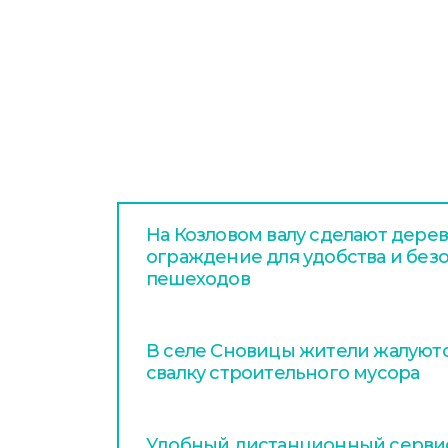
На Козловом валу сделают дере
ограждение для удобства и без
пешеходов
В селе Сновицы жители жалуютс
свалку строительного мусора
Удобный дистанционный серви