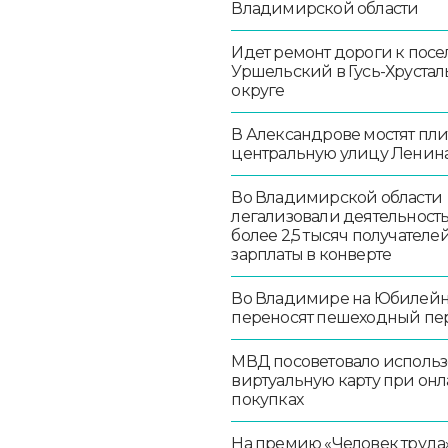
Владимирской области
Идет ремонт дороги к посе
Уршельский в Гусь-Хруста
округе
В Александрове мостят пл
центральную улицу Ленин
Во Владимирской области
легализовали деятельност
более 2,5 тысяч получателе
зарплаты в конверте
Во Владимире на Юбилей
переносят пешеходный пе
МВД посоветовало использ
виртуальную карту при онл
покупках
На премию «Человек труда