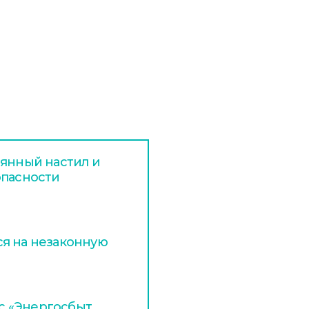
вянный настил и
опасности
я на незаконную
с «Энергосбыт