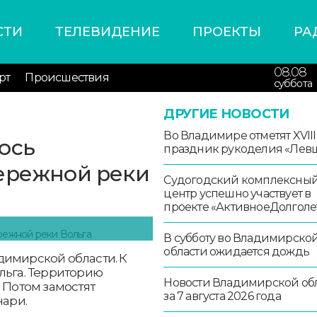
СТИ
ТЕЛЕВИДЕНИЕ
ПРОЕКТЫ
РА
08.08
рт
Происшествия
суббота
ДРУГИЕ НОВОСТИ
Во Владимире отметят XVIII
ось
праздник рукоделия «Лев
бережной реки
Судогодский комплексны
центр успешно участвует в
проекте «АктивноеДолголе
В субботу во Владимирско
области ожидается дождь
димирской области. К
льга. Территорию
Новости Владимирской об
 Потом замостят
за 7 августа 2026 года
нари.