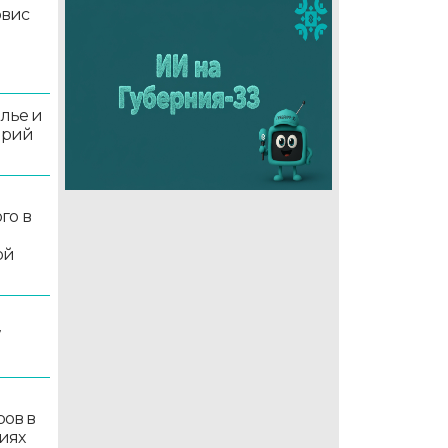
рвис
олье и
орий
го в
ой
7
ров в
иях