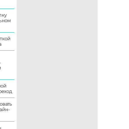
лку
льном
иткой
а
ь
й
ной
реход
овать
айн-
»