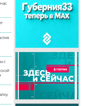
йчас
ют
астия
ы с
мской
в
алку