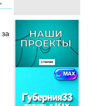
к
 за