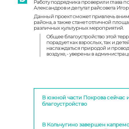
Работу подрядчика проверили глава п
Александров и депутат райсовета Игор
Данный проект сможет привлечь вним
района, а также станет отличной площ
различных культурных мероприятий.
Общее благоустройство этой терр
порадует как взрослых, так и дете
наслаждаться природой и провод
воздухе, - уверены в администрац
В южной части Покрова сейчас 
благоустройство
В Кольчугино завершен капрем