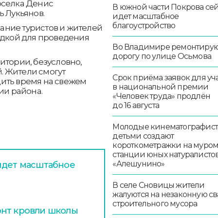
оселка Денис
В южной части Покрова се
ь Лукьянов.
идет масштабное
благоустройство
ание туристов и жителей
адкой для проведения
Во Владимире ремонтиру
дорогу по улице Осьмова
итории, безусловно,
й. Жители смогут
Срок приёма заявок для уч
ить время на свежем
в национальной премии
ии района.
«Человек труда» продлён
до 16 августа
Молодые кинематографист
детьми создают
короткометражки на муро
станции юных натуралисто
«Алешунино»
идет масштабное
В селе Сновицы жители
жалуются на незаконную св
строительного мусора
онт кровли школы