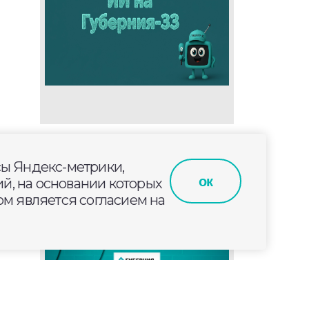
сы Яндекс-метрики,
м
ок
й, на основании которых
м является согласием на