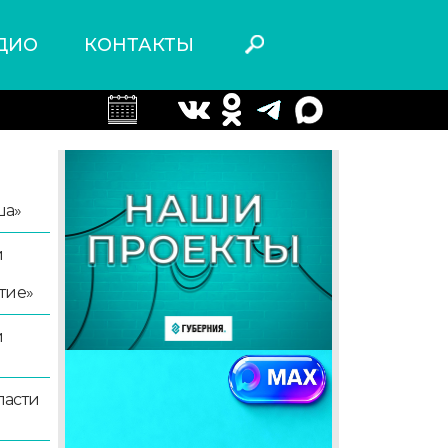
ДИО
КОНТАКТЫ
ша»
й
тие»
й
ласти