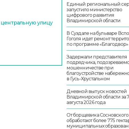
Единый региональный се
запустило министерство
цифрового развития
Владимирской области
 центральную улицу
В Суздале на бульваре Всп
Гоголя идет ремонт террит
по программе «Благодвор»
Задержали представителя
подрядчика, подозреваемо
мошенничестве при
благоустройстве набережн
в Гусь-Хрустальном
Дневной выпуск новостей
Владимирской области за 
августа 2026 года
От борщевика Сосновского
обработают более 775 гекта
муниципальных образован