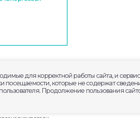
ходимые для корректной работы сайта, и серви
алые города по тематически
ки посещаемости, которые не содержат сведени
никам
ользователя. Продолжение пользования сайто
 проанализировали
етили рост внутреннего
транспортной
ор подчеркнул, что