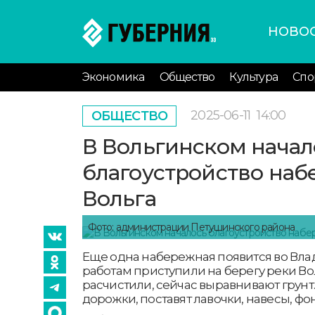
НОВО
Экономика
Общество
Культура
Спо
2025-06-11
14:00
ОБЩЕСТВО
В Вольгинском начал
благоустройство на
Вольга
Фото: администрации Петушинского района
Еще одна набережная появится во Вла
работам приступили на берегу реки Во
расчистили, сейчас выравнивают грунт.
дорожки, поставят лавочки, навесы, фо