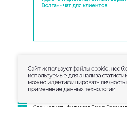
Волга» - чат для клиентов
2025-06-15
13:00
ОБЩЕСТВО
Сайт использует файлы cookie, необ
Туристы выбирают м
используемые для анализа статисти
фестивалям и празд
можно идентифицировать личность п
применение данных технологий
Специалисты филиалов Банка России
состояние туристической отрасли. Отм
турпотока, развитие туристической и 
инфраструктуры. При этом мегарегулят