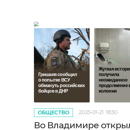
Жуткая истори
Гришаев сообщил
получила
о попытке ВСУ
неожиданное
обмануть российских
продолжение 
бойцов в ДНР
колонии
2025-01-21
18:30
ОБЩЕСТВО
Во Владимире откры