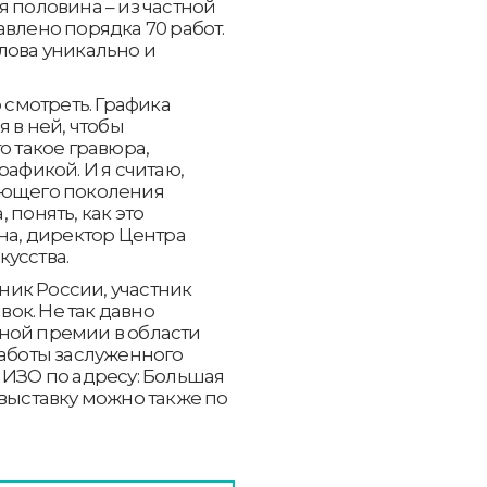
я половина – из частной
авлено порядка 70 работ.
лова уникально и
 смотреть. Графика
я в ней, чтобы
о такое гравюра,
рафикой. И я считаю,
ающего поколения
 понять, как это
на, директор Центра
усства.
ик России, участник
ок. Не так давно
ной премии в области
работы заслуженного
 ИЗО по адресу: Большая
 выставку можно также по