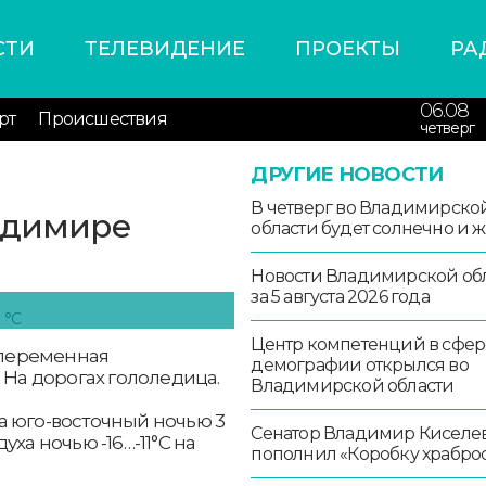
СТИ
ТЕЛЕВИДЕНИЕ
ПРОЕКТЫ
РА
06.08
рт
Происшествия
четверг
ДРУГИЕ НОВОСТИ
В четверг во Владимирско
адимире
области будет солнечно и 
Новости Владимирской об
за 5 августа 2026 года
Центр компетенций в сфер
т переменная
демографии открылся во
 На дорогах гололедица.
Владимирской области
а юго-восточный ночью 3
Сенатор Владимир Киселе
духа ночью -16…-11°С на
пополнил «Коробку храбро