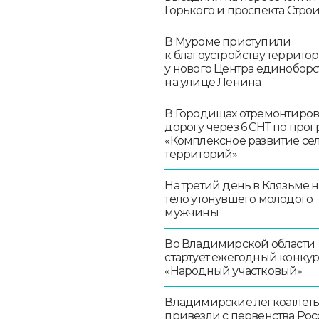
Горького и проспекта Стро
В Муроме приступили
к благоустройству террито
у нового Центра единоборс
на улице Ленина
В Городищах отремонтиро
дорогу через 6 СНТ по про
«Комплексное развитие се
территорий»
На третий день в Клязьме 
тело утонувшего молодого
мужчины
Во Владимирской области
стартует ежегодный конку
«Народный участковый»
Владимирские легкоатлет
привезли с первенства Ро