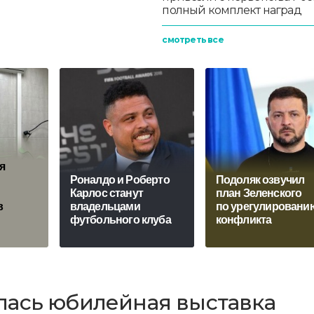
полный комплект наград
смотреть все
я
Роналдо и Роберто
Подоляк озвучил
Карлос станут
план Зеленского
в
владельцами
по урегулировани
футбольного клуба
конфликта
лась юбилейная выставка