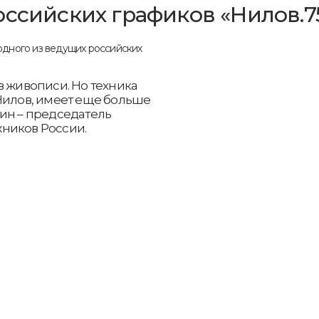
оссийских графиков «Нилов.7
в живописи. Но техника
Нилов, имеет еще больше
ин – председатель
ников России.