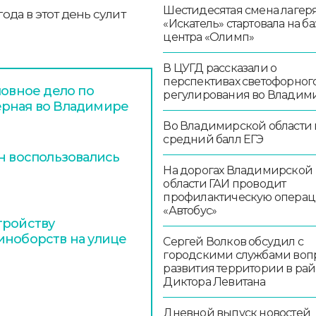
Шестидесятая смена лагер
да в этот день сулит
«Искатель» стартовала на ба
центра «Олимп»
В ЦУГД рассказали о
перспективах светофорног
ловное дело по
регулирования во Владим
ерная во Владимире
Во Владимирской области
средний балл ЕГЭ
н воспользовались
На дорогах Владимирской
области ГАИ проводит
профилактическую опера
«Автобус»
тройству
иноборств на улице
Сергей Волков обсудил с
городскими службами воп
развития территории в ра
Диктора Левитана
Дневной выпуск новостей