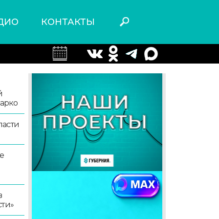
ДИО
КОНТАКТЫ
й
жарко
ласти
е
в
сти»