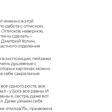
от именно в этой
то работа с оттиском,
. Оттисков, наверное,
тины сделать –
- Дмитрий Холин,
астного отделения
 в экспозиции, пейзажи.
очень душевные с
которых картинах можно
 в себе сакральные
все одного роста, все
ал – у Бога все равны. И
аны я, сестра, даже вот
ал. Даже узнаем себя.
ке «Нилов.75», привезена