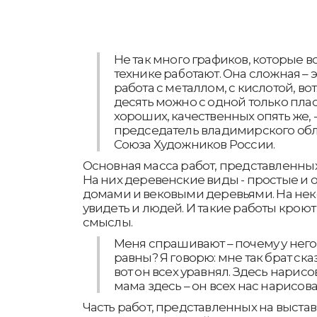
Не так много графиков, которые в
технике работают. Она сложная – э
работа с металлом, с кислотой, вот
десять можно с одной только плас
хороших, качественных опять же, 
председатель владимирского обл
Союза Художников России.
Основная масса работ, представленных
На них деревенские виды - простые и 
домами и вековыми деревьями. На не
увидеть и людей. И такие работы кроют
смыслы.
Меня спрашивают – почему у него 
равны? Я говорю: мне так брат сказ
вот он всех уравнял. Здесь нарисов
мама здесь – он всех нас нарисов
Часть работ, представленных на выстав