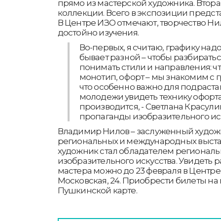
прямо из мастерской художника. Втора
коллекции. Всего в экспозиции предст
В Центре ИЗО отмечают, творчество Ни
достойно изучения.
Во-первых, я считаю, графику надо
бывает разной – чтобы разбиратьс
понимать стили и направления: чт
монотип, офорт – мы знакомим с г
что особенно важно для подраст
молодежи увидеть технику офорта,
производится, - Светлана Красули
пропаганды изобразительного иск
Владимир Нилов – заслуженный художн
региональных и международных выстав
художник стал обладателем региональ
изобразительного искусства. Увидеть 
мастера можно до 23 февраля в Центре
Московская, 24. Приобрести билеты на
Пушкинской карте.