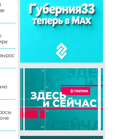
я
зе
о
ире
 вырос
цию
росы
йоне