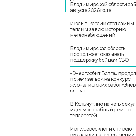
Владимирской области за 
августа 2026 года
Июль в России стал самым
теплым за всю историю
метеонаблюдений
Владимирская область
продолжает оказывать
поддержку бойцам СВО
«Энергосбыт Волга» продо
приём заявок на конкурс
журналистских работ «Эне
слова»
В Кольчугино на четырех у
идет масштабный ремонт
теплосетей
Иргу, бересклет и спирею
высадили на пересечении