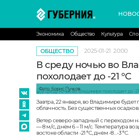
НОВО
Экономика
Общество
Культура
Спо
2025-01-21
20:00
ОБЩЕСТВО
В среду ночью во Вл
похолодает до -21 °С
Фото: Борис Пучков
Завтра, 22 января, во Владимире буде
облачность. Без существенных осадков.
Ветер северо-западный с переходом н
— 8 м/с, днём 6 – 11 м/с. Температура воз
востоке области -21 °С, днём -8…-3 °С.