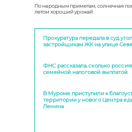
По народным приметам, солнечная пого
летом хороший урожай.
Прокуратура передала в суд уго
застройщикам ЖК на улице Сев
ФНС рассказала, сколько россия
семейной налоговой выплатой
В Муроме приступили к благоус
территории у нового Центра ед
Ленина