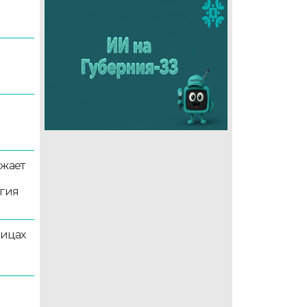
5
лжает
ргия
лицах