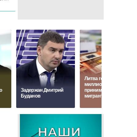
Литва готова отдать
миллионы, чтобы не
ю
Задержан Дмитрий
принимать
Буданов
мигрантов