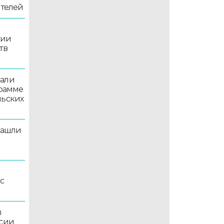
ителей
рии
тв
вали
грамме
льских
нашли
рс
ы
ссии