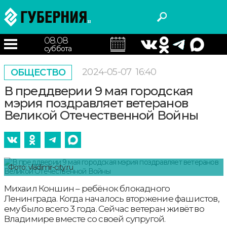
08.08
суббота
2024-05-07
16:40
ОБЩЕСТВО
В преддверии 9 мая городская
мэрия поздравляет ветеранов
Великой Отечественной Войны
Фото: vladimir-city.ru
Михаил Коншин – ребёнок блокадного
Ленинграда. Когда началось вторжение фашистов,
ему было всего 3 года. Сейчас ветеран живёт во
Владимире вместе со своей супругой.