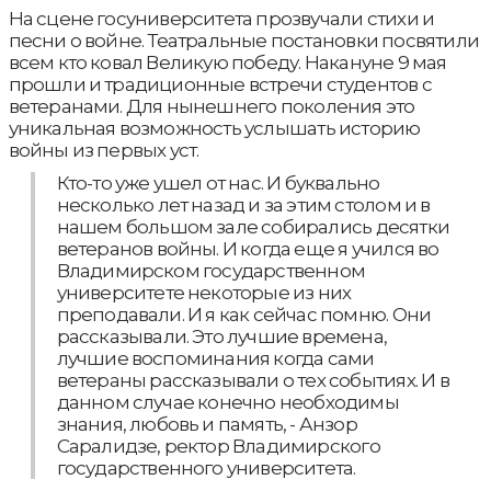
На сцене госуниверситета прозвучали стихи и
песни о войне. Театральные постановки посвятили
всем кто ковал Великую победу. Накануне 9 мая
прошли и традиционные встречи студентов с
ветеранами. Для нынешнего поколения это
уникальная возможность услышать историю
войны из первых уст.
Кто-то уже ушел от нас. И буквально
несколько лет назад и за этим столом и в
нашем большом зале собирались десятки
ветеранов войны. И когда еще я учился во
Владимирском государственном
университете некоторые из них
преподавали. И я как сейчас помню. Они
рассказывали. Это лучшие времена,
лучшие воспоминания когда сами
ветераны рассказывали о тех событиях. И в
данном случае конечно необходимы
знания, любовь и память, - Анзор
Саралидзе, ректор Владимирского
государственного университета.