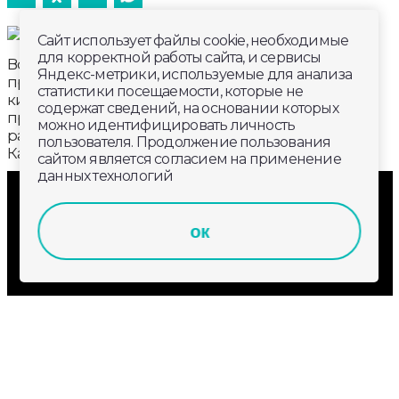
Сайт использует файлы cookie, необходимые
для корректной работы сайта, и сервисы
Всего за один сезон владимирский лыжник
Яндекс-метрики, используемые для анализа
пробежал 11 марафонских дистанций по 50
статистики посещаемости, которые не
километров. Для этого спортсмену пришлось
содержат сведений, на основании которых
прочти три месяца провести в переездах по
можно идентифицировать личность
разным регионам страны. От Мурманска до
пользователя. Продолжение пользования
Камчатки.
сайтом является согласием на применение
данных технологий
ок