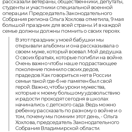
рассказали ветераны, общественники, депутаты,
студенты и участники специальной военной
операции. Председатель Законодательного
Собрания региона Ольга Хохлова отметила, 9 мая
большой праздник для всей страны. И в каждой
семье должны должны помнить о своих героях.
В этот праздник у моей бабушки мы
открывали альбомы и она рассказывала о
своем муже, который воевал. Мой дедушка.
О своих братьях, которые погибли на войне.
Очень важно чтобы наше подрастающее
поколение помнило своих дедов,
прадедов. Как говориться нет в России
семьи такой где-б не памятен был свой
герой. Важно, чтобы уроки мужества,
которые к моему большому удовольствию
и радости проходят сегодня в школах
начинались с детского сада. Ведь можно
ребенку рассказать по разному о войне и о
том, почему мы помним этот день, - Ольга
Хохлова, председатель Законодательного
Собрания Владимирской области.