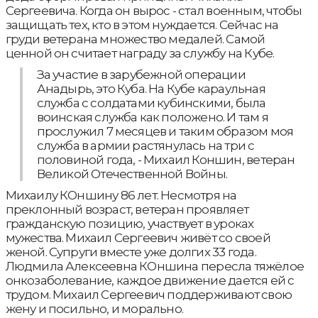
Сергеевича. Когда он вырос - стал военным, чтобы
защищать тех, кто в этом нуждается. Сейчас на
груди ветерана множество медалей. Самой
ценной он считает награду за службу на Кубе.
За участие в зарубежной операции
Анадырь, это Куба. На Кубе караульная
служба с солдатами кубинскими, была
воинская служба как положено. И там я
прослужил 7 месяцев и таким образом моя
служба в армии растянулась на три с
половиной года, - Михаил Коншин, ветеран
Великой Отечественной Войны.
Михаилу КОншину 86 лет. Несмотря на
преклонный возраст, ветеран проявляет
гражданскую позицию, участвует в уроках
мужества. Михаил Сергеевич живёт со своей
женой. Супруги вместе уже долгих 33 года.
Людмила Алексеевна КОншина пересла тяжёлое
онкозаболевание, каждое движение дается ей с
трудом. Михаил Сергеевич поддерживают свою
жену и посильно, и морально.