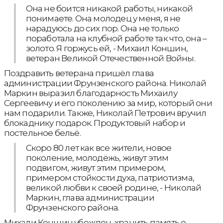
Она не боится никакой работы, никакой
понимаете. Она молодец у меня, я не
нарадуюсь до сих пор. Она не только
поработала на клубной работе так что, она –
золото. Я горжусь ей, - Михаил Коншин,
ветеран Великой Отечественной Войны.
Поздравить ветерана пришёл глава
администрации Фрунзенского района. Николай
Маркин выразил благодарность Михаилу
Сергеевичу и его поколению за мир, который они
нам подарили. Также, Николай Петрович вручил
блокаднику подарок. Продуктовый набор и
постельное бельё.
Скоро 80 лет как все жители, новое
поколение, молодёжь, живут этим
подвигом, живут этим примером,
примером стойкости духа, патриотизма,
великой любви к своей родине, - Николай
Маркин, глава администрации
Фрунзенского района.
Михали Коншин убежден, хранить память о