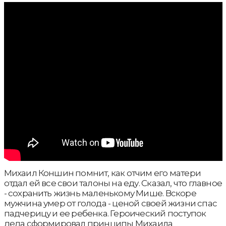
Михаил Коншин помнит, как отчим его матери
отдал ей все свои талоны на еду. Сказал, что главное
- сохранить жизнь маленькому Мише. Вскоре
мужчина умер от голода - ценой своей жизни спас
падчерицу и ее ребенка. Героический поступок
деда сформировал принципы Михаила