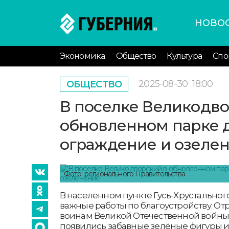
НОВО
Экономика
Общество
Культура
Спо
2025-08-30
18:00
ОБЩЕСТВО
В поселке Великодво
обновленном парке 
ограждение и озеле
Фото: регионального Правительства
В населенном пункте Гусь-Хрустально
важные работы по благоустройству. О
воинам Великой Отечественной войны.
появились забавные зелёные фигуры и