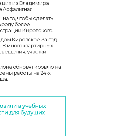
ация из Владимира
е Асфальтная.
а то, чтобы сделать
ороду более
страции Кировского.
одом Кировское. За год
ш 8 многоквартирных
освещения, участки
иона обновят кровлю на
трены работы на 24-х
да.
овили в учебных
сти для будущих