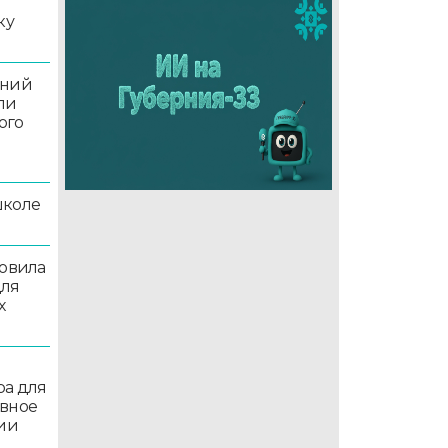
ку
аний
ли
ого
школе
товила
для
х
ра для
ивное
ции