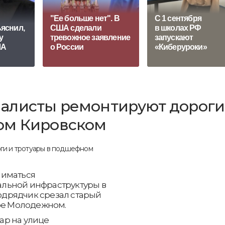
"Ее больше нет". В
С 1 сентября
яснил,
США сделали
в школах РФ
у
тревожное заявление
запускают
ША
о России
«Киберуроки»
алисты ремонтируют дороги
ом Кировском
ниматься
льной инфраструктуры в
дрядчик срезал старый
аре Молодежном.
ар на улице