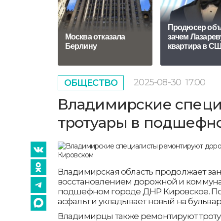
Продюсер объ
Москва отказала
зачем Лазарев
Берлину
квартира в С
2025-08-30
17:00
ОБЩЕСТВО
Владимирские специ
тротуары в подшефн
Владимирская область продолжает за
восстановлением дорожной и коммуна
подшефном городе ДНР Кировское. По
асфальт и укладывает новый на бульв
Владимирцы также ремонтируют троту