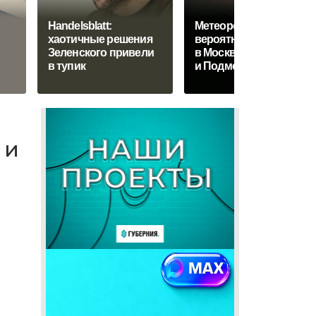
Handelsblatt:
Метеоролог оценил
хаотичные решения
вероятность смерчей
Зеленского привели
в Москве
в тупик
и Подмосковье
 и