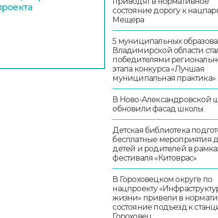
приводят в нормативное
проекта
состояние дорогу к нацпар
Мещера
5 муниципальных образов
Владимирской области ста
победителями региональн
этапа конкурса «Лучшая
муниципальная практика»
В Ново-Александровской 
обновили фасад школы
Детская библиотека подго
бесплатные мероприятия 
детей и родителей в рамка
фестиваля «Китоврас»
В Гороховецком округе по
нацпроекту «Инфраструкту
жизни» привели в нормат
состояние подъезд к стан
Гороховец