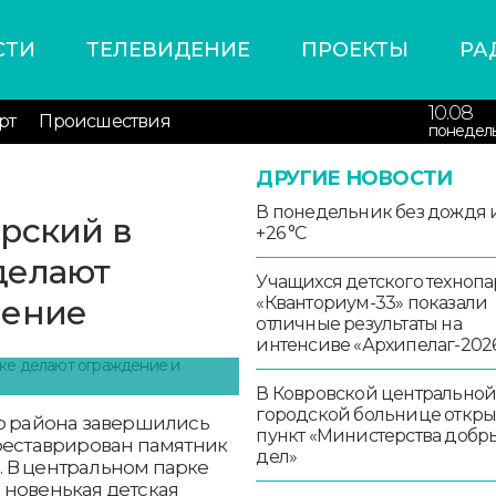
СТИ
ТЕЛЕВИДЕНИЕ
ПРОЕКТЫ
РА
10.08
рт
Происшествия
понедел
ДРУГИЕ НОВОСТИ
В понедельник без дождя 
рский в
+26 °С
делают
Учащихся детского технопа
нение
«Кванториум-33» показали
отличные результаты на
интенсиве «Архипелаг-202
В Ковровской центрально
городской больнице откры
го района завершились
пункт «Министерства добр
треставрирован памятник
дел»
 В центральном парке
 новенькая детская