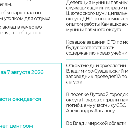
Делегация муниципальны
елям.
служащих администрации
обы парк стал по-
Шахтерского муниципальн
уголком для отдыха.
округа ДНР познакомилась
опытом работы Камешковс
о вклад в качество
муниципального округа
еля, - сообщают в
Кравцов: задания ОГЭ по и
будут соответствовать
содержанию новых учебни
Открытые дни археологии
Владимиро-Суздальский м
а 7 августа 2026
заповедник проведет 13 по 
августа
В посёлке Луговой городск
асти ожидается
округа Покров открыли па
погибшему участнику СВО
Александру Алгалову
Во Владимирской области
анет центром