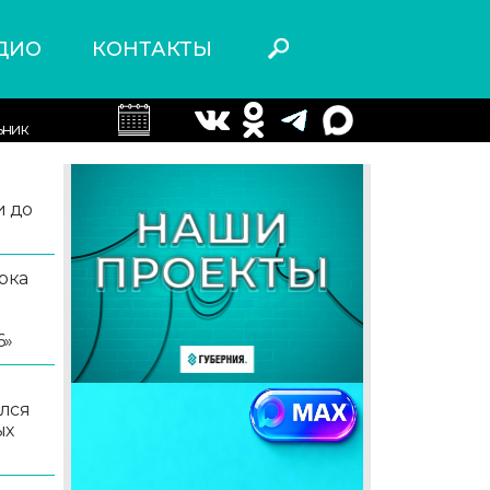
ДИО
КОНТАКТЫ
ьник
и до
рка
6»
й
лся
ых