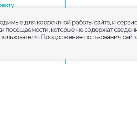
оекту
монтируют 2 км
мас
ходимые для корректной работы сайта, и серви
ки посещаемости, которые не содержат сведени
ользователя. Продолжение пользования сайто
а 6 августа 2026
ставку «Белый Храм. Истори
а»