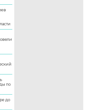
еев
ласти
ровели
еский
ь
ды по
ре до