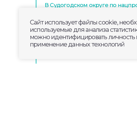
В Судогодском округе по нацпр
«Инфраструктура для жизни» ре
трассы Владимир—Муром-Арза
Сайт использует файлы cookie, необ
используемые для анализа статисти
можно идентифицировать личность п
Новости Владимирской области з
применение данных технологий
года
2025-08-30
10:30
ОБЩЕСТВО
В Москве открыли вы
Георгиевского собор