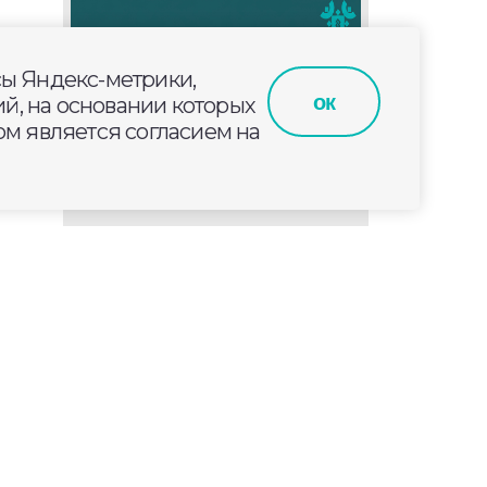
сы Яндекс-метрики,
ок
й, на основании которых
м является согласием на
я