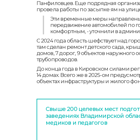
Панфиловцев. Еще подрядная организ
провела работы по засыпке ям на улиц
Эти временные меры направлены н
передвижение автомобилей по г
комфортным, - уточнили в админи
С 2024 года область шефствует над гор
там сделан ремонт детского сада, кры
домов, 7 дорог, 9 объектов наружного 
трубопроводов.
До конца года в Кировском силами рег
14 домах. Всего же в 2025-ом предусмо
объектах инфраструктуры и жилого фон
Свыше 200 целевых мест подгот
заведениях Владимирской обла
медиков и педагогов