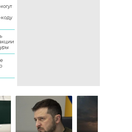
могут
-коду
ь
 акции
туры
ле
о