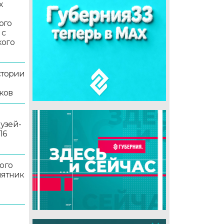
х
ого
 с
кого
стории
ков
узей-
16
ого
мятник