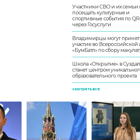
Участники СВО и их семьи 
посещать культурные и
спортивные события по QR
через Госуслуги
Владимирцы могут принят
участие во Всероссийской
«БумБатл» по сбору макула
Школа «Открытие» в Сузда
станет центром уникальног
образовательного проекта
смотреть все