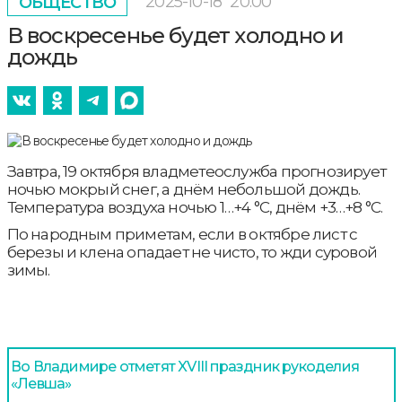
2025-10-18
20:00
ОБЩЕСТВО
В воскресенье будет холодно и
дождь
Завтра, 19 октября владметеослужба прогнозирует
ночью мокрый снег, а днём небольшой дождь.
Температура воздуха ночью 1…+4 °С, днём +3…+8 °С.
По народным приметам, если в октябре лист с
березы и клена опадает не чисто, то жди суровой
зимы.
Во Владимире отметят XVIII праздник рукоделия
«Левша»