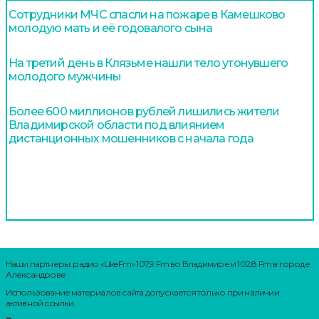
Сотрудники МЧС спасли на пожаре в Камешково
молодую мать и её годовалого сына
На третий день в Клязьме нашли тело утонувшего
молодого мужчины
Более 600 миллионов рублей лишились жители
Владимирской области под влиянием
дистанционных мошенников с начала года
Наши партнеры: радио «LikeFm» 107,9 Fm во Владимире и 102,8 Fm в городе
Александрове
Использование материалов сайта допускается только при наличии
активной ссылки.