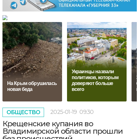
Украинцы назвали
политиков, которым
Э
На Крым обрушилась
доверяют больше
б
новая беда
всего
п
2025-01-19
09:30
ОБЩЕСТВО
Крещенские купания во
Владимирской области прошли
без происшествий