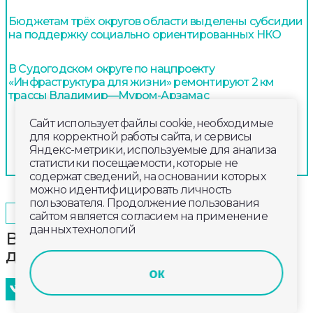
Бюджетам трёх округов области выделены субсидии
на поддержку социально ориентированных НКО
В Судогодском округе по нацпроекту
«Инфраструктура для жизни» ремонтируют 2 км
трассы Владимир—Муром-Арзамас
Сайт использует файлы cookie, необходимые
для корректной работы сайта, и сервисы
Яндекс-метрики, используемые для анализа
статистики посещаемости, которые не
содержат сведений, на основании которых
можно идентифицировать личность
пользователя. Продолжение пользования
2025-01-18
20:00
ОБЩЕСТВО
сайтом является согласием на применение
данных технологий
В воскресенье обещают снег с
дождем и до +2 °С
ок