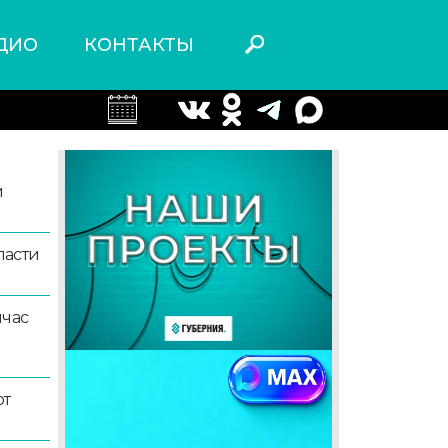
ДИО
КОНТАКТЫ
й
ласти
йчас
ют