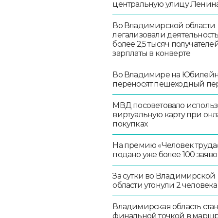
центральную улицу Ленин
Во Владимирской области
легализовали деятельност
более 2,5 тысяч получателе
зарплаты в конверте
Во Владимире на Юбилей
переносят пешеходный пе
МВД посоветовало использ
виртуальную карту при онл
покупках
На премию «Человек труда
подано уже более 100 заяво
За сутки во Владимирской
области утонули 2 человека
Владимирская область стан
финальной точкой в маршр