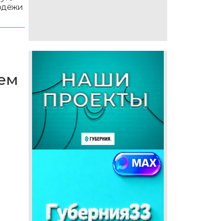
лодёжи
нем