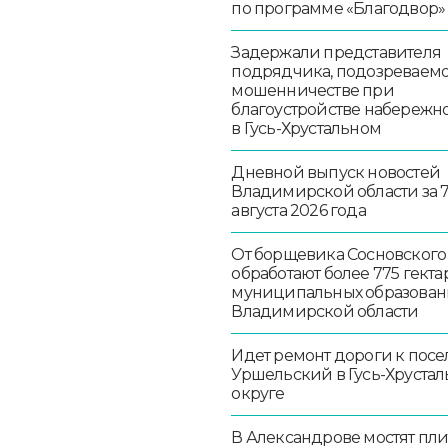
по программе «Благодвор»
Задержали представителя
подрядчика, подозреваемо
мошенничестве при
благоустройстве набережн
в Гусь-Хрустальном
Дневной выпуск новостей
Владимирской области за 
августа 2026 года
От борщевика Сосновского
обработают более 775 гекта
муниципальных образован
Владимирской области
Идет ремонт дороги к посе
Уршельский в Гусь-Хруста
округе
В Александрове мостят пл