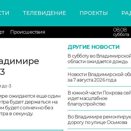
СТИ
ТЕЛЕВИДЕНИЕ
ПРОЕКТЫ
РА
08.08
рт
Происшествия
суббота
ДРУГИЕ НОВОСТИ
В субботу во Владимирско
ладимире
области ожидается дождь
-3
Новости Владимирской об
за 7 августа 2026 года
В южной части Покрова се
мире ожидается еще один
идет масштабное
тра будет держаться на
благоустройство
том будет солнечно без
тра в секунду.
Во Владимире ремонтиру
дорогу по улице Осьмова