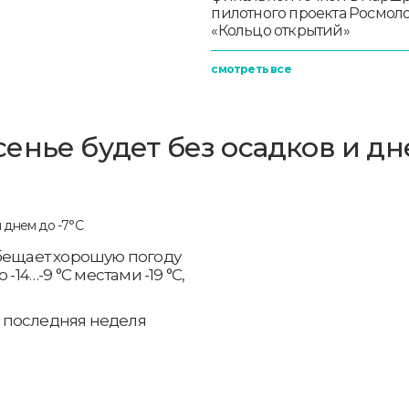
пилотного проекта Росмо
«Кольцо открытий»
смотреть все
енье будет без осадков и д
обещает хорошую погоду
-14…-9 °С местами -19 °С,
 последняя неделя