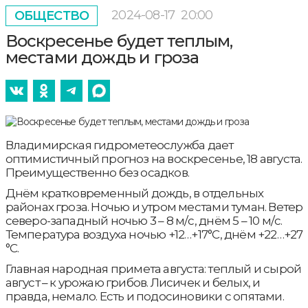
2024-08-17
20:00
ОБЩЕСТВО
Воскресенье будет теплым,
местами дождь и гроза
Владимирская гидрометеослужба дает
оптимистичный прогноз на воскресенье, 18 августа.
Преимущественно без осадков.
Днём кратковременный дождь, в отдельных
районах гроза. Ночью и утром местами туман. Ветер
северо-западный ночью 3 – 8 м/с, днём 5 – 10 м/с.
Температура воздуха ночью +12…+17°С, днём +22…+27
°С.
Главная народная примета августа: теплый и сырой
август – к урожаю грибов. Лисичек и белых, и
правда, немало. Есть и подосиновики с опятами.