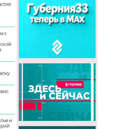
астия
ы с
мской
в
алку
рвис
олье и
орий