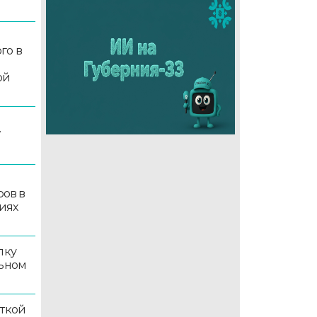
го в
ой
7
ров в
иях
лку
льном
иткой