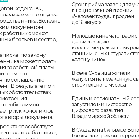
Срок приёма заявок для уч
овой кодекс РФ,
в национальной премии
оплачиваемого отпуска
«Человек труда» продлён
 родственника. Болезнь
до 16 августа
ким документом.
ск работник сможет
Молодые кинематографист
дных братьев и сестер,
детьми создают
короткометражки на муро
станции юных натуралисто
аписке, по закону
«Алешунино»
венника может подать
ния заработной платы
В селе Сновицы жители
и этом его
жалуются на незаконную св
я по соглашению
строительного мусора
м. «В результате при
ых обстоятельствах
усмотрения
Единый региональный се
запустило министерство
ет необходимой
цифрового развития
ает риск конфликтов
Владимирской области
т авторы документа.
роекта способствует
В Суздале на бульваре Всп
енности работников,
Гоголя идет ремонт террит
аций, связанных