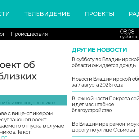
СТИ
ТЕЛЕВИДЕНИЕ
ПРОЕКТЫ
РА
08.08
рт
Происшествия
суббота
ДРУГИЕ НОВОСТИ
В субботу во Владимирско
оект об
области ожидается дождь
 близких
Новости Владимирской об
за 7 августа 2026 года
В южной части Покрова се
идет масштабное
благоустройство
аве с вице-спикером
сут законопроект
Во Владимире ремонтиру
аемого отпуска в случае
дорогу по улице Осьмова
иков. Текст
СС.