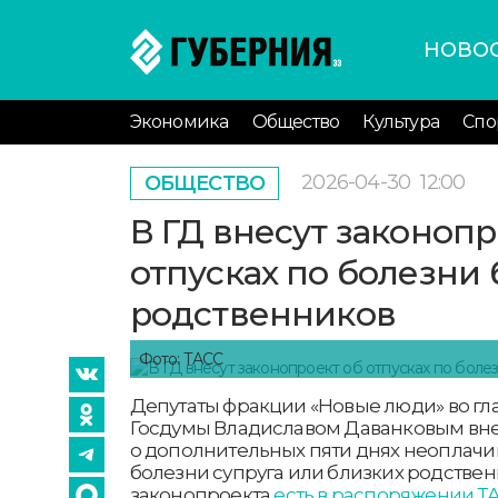
НОВО
Экономика
Общество
Культура
Спо
2026-04-30
12:00
ОБЩЕСТВО
В ГД внесут законопр
отпусках по болезни
родственников
Фото: ТАСС
Депутаты фракции «Новые люди» во гл
Госдумы Владиславом Даванковым вне
о дополнительных пяти днях неоплачив
болезни супруга или близких родственн
законопроекта
есть в распоряжении ТА