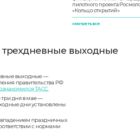
пилотного проекта Росмо
«Кольцо открытий»
смотреть все
т трехдневные выходные
невные выходные —
овления правительства РФ
ознакомился ТАСС.
 три дня в мае —
 выходные дни установлены
совпадением праздничных
оответствии с нормами