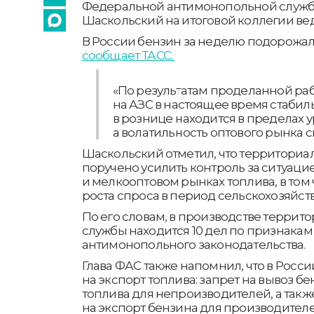
Федеральной антимонопольной служб
Шаскольский на итоговой коллегии ве
В России бензин за неделю подорожал 
сообщает ТАСС.
«По результатам проделанной ра
на АЗС в настоящее время стабил
в рознице находится в пределах 
а волатильность оптового рынка сг
Шаскольский отметил, что территори
поручено усилить контроль за ситуаци
и мелкооптовом рынках топлива, в том 
роста спроса в период сельскохозяйст
По его словам, в производстве террит
службы находится 10 дел по признака
антимонопольного законодательства.
Глава ФАС также напомнил, что в Росс
на экспорт топлива: запрет на вывоз б
топлива для непроизводителей, а такж
на экспорт бензина для производителе