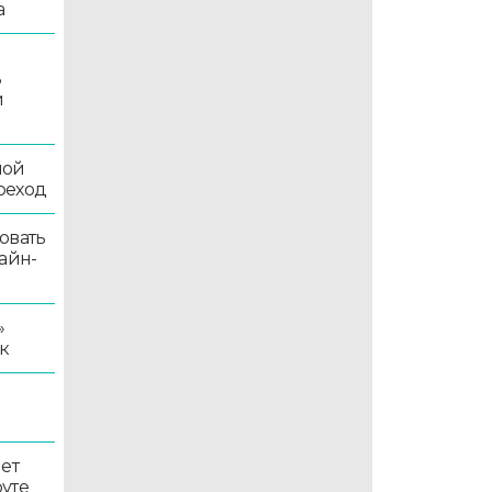
а
ь
й
ной
реход
овать
айн-
»
к
ет
уте