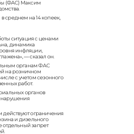
ы (ФАС) Максим
домства.
в среднем на 14 копеек,
боты ситуация с ценами
ьна, динамика
уровня инфляции,
лажена», — сказал он.
альным органам ФАС
ей на розничном
числе с учетом сезонного
венных работ.
ориальных органов
м нарушения
ии действуют ограничения
ензина и дизельного
е отдельный запрет
й.