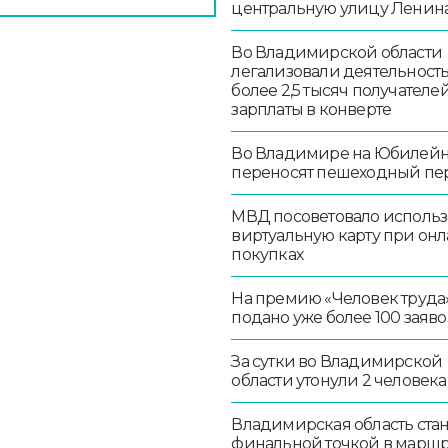
центральную улицу Ленин
Во Владимирской области
легализовали деятельност
более 2,5 тысяч получателе
зарплаты в конверте
Во Владимире на Юбилей
переносят пешеходный пе
МВД посоветовало использ
виртуальную карту при онл
покупках
На премию «Человек труда
подано уже более 100 заяво
За сутки во Владимирской
области утонули 2 человека
Владимирская область стан
финальной точкой в маршр