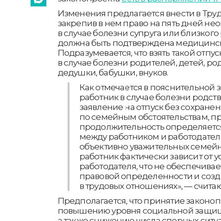
Изменения предлагается внести в Труд
закрепив в нем право на пять дней не
в случае болезни супруга или близкого
должна быть подтверждена медицинс
Подразумевается, что взять такой отпу
в случае болезни родителей, детей, ро
дедушки, бабушки, внуков.
Как отмечается в пояснительной з
работник в случае болезни родст
заявление на отпуск без сохране
по семейным обстоятельствам, пр
продолжительность определяетс
между работником и работодателе
объективно уважительных семейн
работник фактически зависит от 
работодателя, что не обеспечива
правовой определенности и созд
в трудовых отношениях», — считаю
Предполагается, что принятие законоп
повышению уровня социальной защищ
а также снижению числа спорных ситу