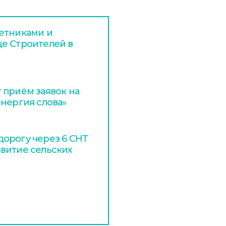
етниками и
е Строителей в
 приём заявок на
Энергия слова»
орогу через 6 СНТ
витие сельских