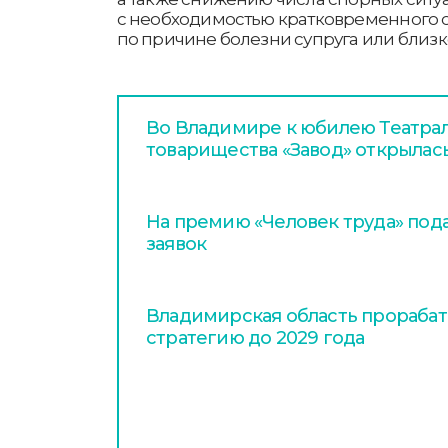
с необходимостью кратковременного о
по причине болезни супруга или близк
Во Владимире к юбилею Театра
товарищества «Завод» открылас
На премию «Человек труда» пода
заявок
Владимирская область прораба
стратегию до 2029 года