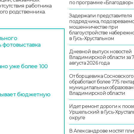
по программе «Благодвор»
тсутствия работника
ого родственника.
Задержали представителя
подрядчика, подозреваемо
мошенничестве при
благоустройстве набережн
льного
в Гусь-Хрустальном
ь фотовыставка
Дневной выпуск новостей
Владимирской области за 
августа 2026 года
но уже более 100
От борщевика Сосновского
обработают более 775 гекта
муниципальных образован
Владимирской области
тывает бюджетную
Идет ремонт дороги к посе
Уршельский в Гусь-Хруста
округе
В Александрове мостят пл