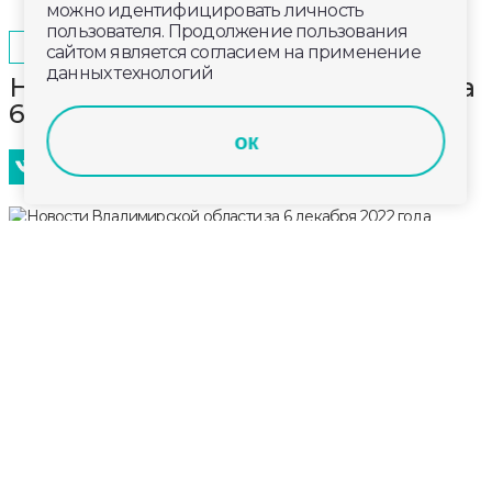
можно идентифицировать личность
пользователя. Продолжение пользования
2022-12-06
21:22
ОБЩЕСТВО
сайтом является согласием на применение
данных технологий
Новости Владимирской области за
6 декабря 2022 года
ок
Главные новости Владимирской области за
сегодня. Эфир от 6 декабря 2022 года, 19:00.