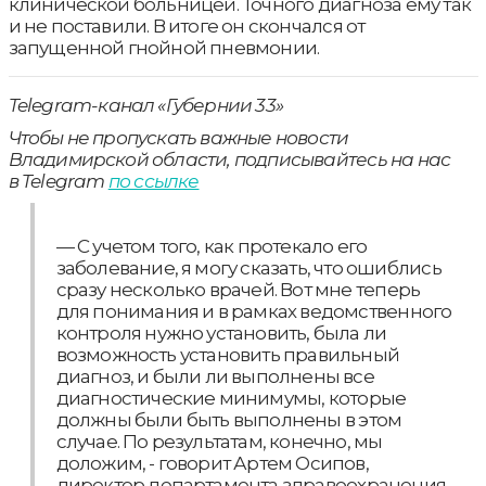
клинической больницей. Точного диагноза ему так
и не поставили. В итоге он скончался от
запущенной гнойной пневмонии.
Telegram-канал «Губернии 33»
Чтобы не пропускать важные новости
Владимирской области, подписывайтесь на нас
в Telegram
по ссылке
— С учетом того, как протекало его
заболевание, я могу сказать, что ошиблись
сразу несколько врачей. Вот мне теперь
для понимания и в рамках ведомственного
контроля нужно установить, была ли
возможность установить правильный
диагноз, и были ли выполнены все
диагностические минимумы, которые
должны были быть выполнены в этом
случае. По результатам, конечно, мы
доложим, - говорит Артем Осипов,
директор департамента здравоохранения.