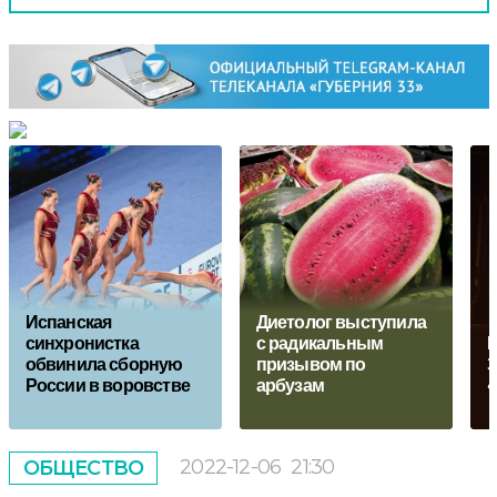
Испанская
Диетолог выступила
синхронистка
с радикальным
П
обвинила сборную
призывом по
З
России в воровстве
арбузам
«
2022-12-06
21:30
ОБЩЕСТВО