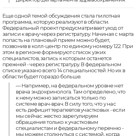
Еще одной темой обсуждения стала пилотная
программа, которую реализуют в области.
Федеральный проект предусматривает уход от
записи к врачу через регистратуру. Начиная с марта
попасть на плановый прием можно будет,
позвонив в колл-центр по единому номеру 122. При
этом в регионе формируют список узких
специалистов, запись к которым останется
прежней - через регистратуру. В федеральном
списке указано всего 14 специальностей. Но их в
области будет гораздо больше.
— Например, на федеральном уровне нет
врача эндокринолога. Там определено, что
к нему можно записаться только по
системе врач-врач. В силу того, что у нас
есть дефицит терапевтов участковых - если
мы сейчас жестко зарегулируем
обращения только к участковым
специалистам и федеральному перечню -
мы можем столкнуться с системой, когда