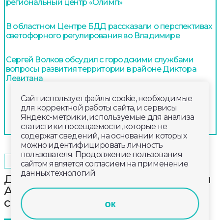
региональный центр «Олимп»
В областном Центре БДД рассказали о перспективах
светофорного регулирования во Владимире
Сергей Волков обсудил с городскими службами
вопросы развития территории в районе Диктора
Левитана
Сайт использует файлы cookie, необходимые
для корректной работы сайта, и сервисы
Яндекс-метрики, используемые для анализа
статистики посещаемости, которые не
содержат сведений, на основании которых
можно идентифицировать личность
пользователя. Продолжение пользования
2024-12-08
16:00
ОБЩЕСТВО
сайтом является согласием на применение
данных технологий
Дмитрий Губерниев поблагодарил
Александра Авдеева за обещание
сохранить лыжню Прокуророва
ок