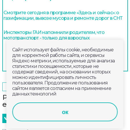
Смотрите сегодня в программе «Здесь и сейчас»: о
газификации, вывозе мусора и ремонте дорог в СНТ
Инспекторы ГАИ напомнили родителям, что
мототранспорт - только для взрослых
Сайт использует файлы cookie, необходимые
для корректной работы сайта, и сервисы
Яндекс-метрики, используемые для анализа
статистики посещаемости, которые не
содержат сведений, на основании которых
можно идентифицировать личность
пользователя. Продолжение пользования
2025-07-01
11:20
ОБЩЕСТВО
сайтом является согласием на применение
данных технологий
Роспотребнадзор зафиксировал
еще 165 случаев укуса клещей
ок