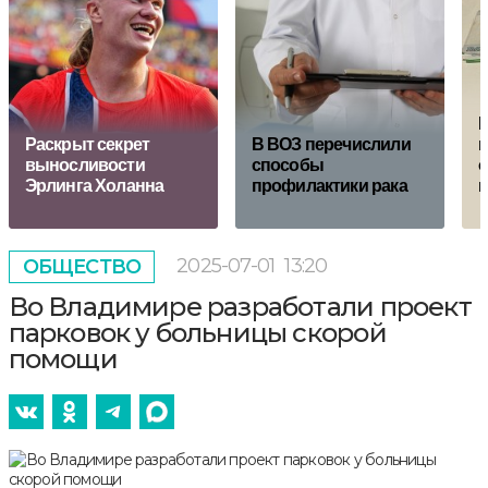
П
Раскрыт секрет
В ВОЗ перечислили
в
выносливости
способы
о
Эрлинга Холанна
профилактики рака
и
2025-07-01
13:20
ОБЩЕСТВО
Во Владимире разработали проект
парковок у больницы скорой
помощи