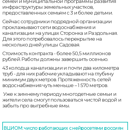
семей и муниципальной программы развития
инфраструктуры земельных участков,
предоставленных семьям с 3 и более детьми.
Сейчас сотрудники подрядной организации
проклажывают сети водоснабжения и
канализации на улицах Сторонка и Раздольная.
Для этого потребовалось перекрытие на
несколько дней улицы Садовая.
Стоимость контракта - более 50,5 миллионов
рублей. Работы должны завершить осенью.
43 колодца канализации и почти два километра
труб - для них рабочие укладывают на глубину
минимум двух метров. Протяженность сетей
водоснабжения чуть меньше – 1 570 метров.
Уже к зимнему периоду многодетные семьи и
жители села смогут пользоваться чистой водой и
забыть про выгребные ямы.
ВЦИОМ: число работающих с нейросетями россиян