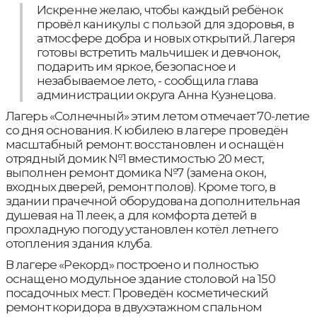
Искренне желаю, чтобы каждый ребёнок
провёл каникулы с пользой для здоровья, в
атмосфере добра и новых открытий. Лагеря
готовы встретить мальчишек и девчонок,
подарить им яркое, безопасное и
незабываемое лето, - сообщила глава
администрации округа Анна Кузнецова.
Лагерь «Солнечный» этим летом отмечает 70-летие
со дня основания. К юбилею в лагере проведён
масштабный ремонт: восстановлен и оснащён
отрядный домик №1 вместимостью 20 мест,
выполнен ремонт домика №7 (замена окон,
входных дверей, ремонт полов). Кроме того, в
здании прачечной оборудована дополнительная
душевая на 11 леек, а для комфорта детей в
прохладную погоду установлен котёл летнего
отопления здания клуба.
В лагере «Рекорд» построено и полностью
оснащено модульное здание столовой на 150
посадочных мест. Проведён косметический
ремонт коридора в двухэтажном спальном