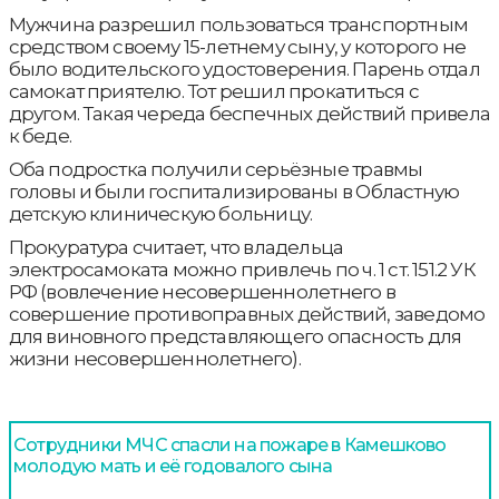
Мужчина разрешил пользоваться транспортным
средством своему 15-летнему сыну, у которого не
было водительского удостоверения. Парень отдал
самокат приятелю. Тот решил прокатиться с
другом. Такая череда беспечных действий привела
к беде.
Оба подростка получили серьёзные травмы
головы и были госпитализированы в Областную
детскую клиническую больницу.
Прокуратура считает, что владельца
электросамоката можно привлечь по ч. 1 ст. 151.2 УК
РФ (вовлечение несовершеннолетнего в
совершение противоправных действий, заведомо
для виновного представляющего опасность для
жизни несовершеннолетнего).
Сотрудники МЧС спасли на пожаре в Камешково
молодую мать и её годовалого сына