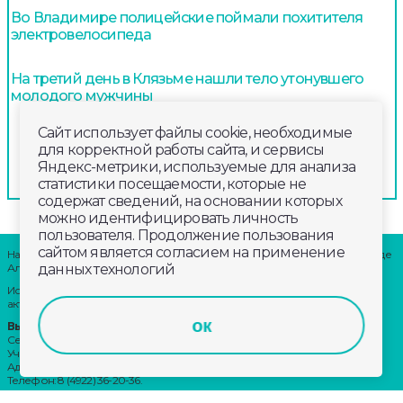
Во Владимире полицейские поймали похитителя
электровелосипеда
На третий день в Клязьме нашли тело утонувшего
молодого мужчины
Сайт использует файлы cookie, необходимые
для корректной работы сайта, и сервисы
Яндекс-метрики, используемые для анализа
статистики посещаемости, которые не
содержат сведений, на основании которых
можно идентифицировать личность
пользователя. Продолжение пользования
сайтом является согласием на применение
Наши партнеры: радио «LikeFm» 107,9 Fm во Владимире и 102,8 Fm в городе
данных технологий
Александрове
Использование материалов сайта допускается только при наличии
активной ссылки.
ок
Выходные данные:
Сетевое издание: «Губерния 33»
Учредитель: ООО «Телерадиокомпания «Губерния-33»
Адрес: Воронцовский переулок, д.4.г. Владимир, 600000
Телефон: 8 (4922) 36-20-36.
E-Mail: news@trc33.ru