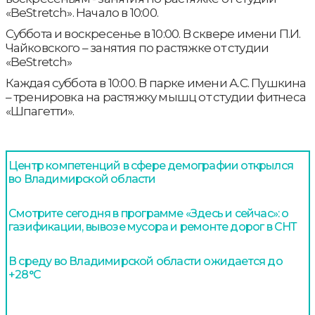
«BeStretch». Начало в 10:00.
Суббота и воскресенье в 10:00. В сквере имени П.И.
Чайковского – занятия по растяжке от студии
«BeStretch»
Каждая суббота в 10:00. В парке имени А.С. Пушкина
– тренировка на растяжку мышц от студии фитнеса
«Шпагетти».
Центр компетенций в сфере демографии открылся
во Владимирской области
Смотрите сегодня в программе «Здесь и сейчас»: о
газификации, вывозе мусора и ремонте дорог в СНТ
В среду во Владимирской области ожидается до
+28°С