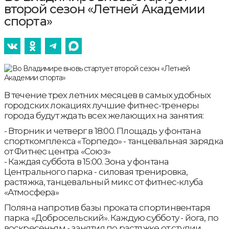
второй сезон «Летней Академии
спорта»
В течение трех летних месяцев в самых удобных
городских локациях лучшие фитнес-тренеры
города будут ждать всех желающих на занятия:
- Вторник и четверг в 18:00. Площадь у фонтана
спорткомплекса «Торпедо» - танцевальная зарядка
от Фитнес центра «Союз»
- Каждая суббота в 15:00. Зона у фонтана
Центрального парка - силовая тренировка,
растяжка, танцевальный микс от фитнес-клуба
«Атмосфера»
Поляна напротив базы проката спортинвентаря
парка «Добросельский». Каждую субботу - йога, по
воскресеньям - занятия по растяжке от студии