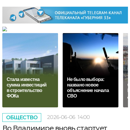
Стала известна
Не было выбора:
сумма инвестиций
названо новое
О
в строительство
объяснение начала
К
ФОКа
СВО
д
2026-06-06
14:00
ОБЩЕСТВО
Во Владимире вновь стартует