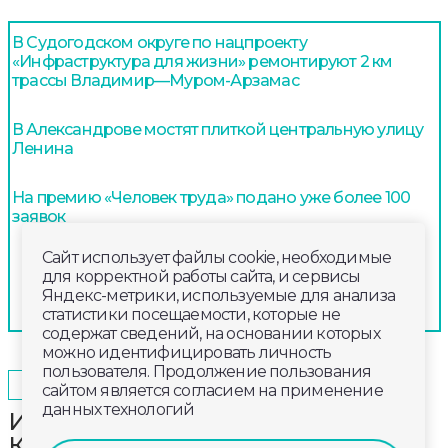
В Судогодском округе по нацпроекту
«Инфраструктура для жизни» ремонтируют 2 км
трассы Владимир—Муром-Арзамас
В Александрове мостят плиткой центральную улицу
Ленина
На премию «Человек труда» подано уже более 100
заявок
Сайт использует файлы cookie, необходимые
для корректной работы сайта, и сервисы
Яндекс-метрики, используемые для анализа
статистики посещаемости, которые не
содержат сведений, на основании которых
можно идентифицировать личность
пользователя. Продолжение пользования
2024-05-21
10:40
ОБЩЕСТВО
сайтом является согласием на применение
данных технологий
Историко-краеведческий музей
Ковровского района приобретает