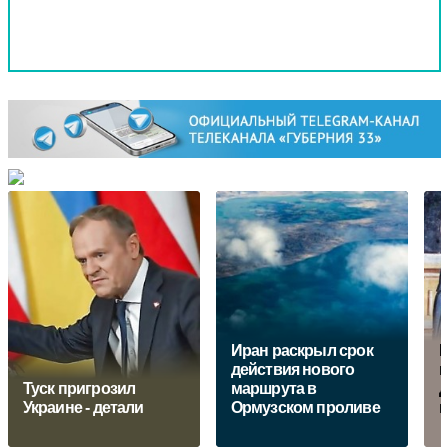
Иран раскрыл срок
Е
действия нового
м
Туск пригрозил
маршрута в
д
Украине - детали
Ормузском проливе
г