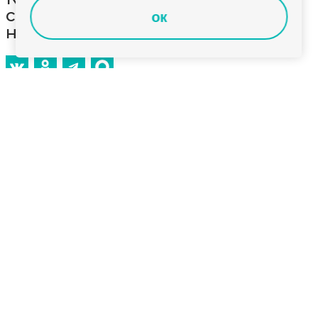
современное оборудование по
ок
нацпроекту «Культура»
В 2024 году Историко-краеведческий музей
Ковровского района стал одним из участников
регионального проекта «Культурная среда»
нацпроекта «Культура». В его рамках новым
современным оборудованием оснастят музей в
посёлке Мелехово и три его подразделения в
сельской местности. Это будет оборудование для
осуществления экспозиционно-выставочной
деятельности, обеспечения сохранности и
хранения музейных предметов, а также для работы
с посетителями с ограниченными возможностями
здоровья. Из федерального, областного и местного