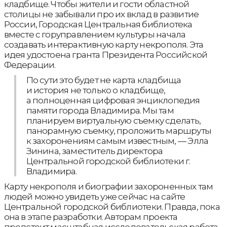
кладбище. Чтобы жители и гости областной
столицы не забывали про их вклад в развитие
России, Городская Центральная библиотека
вместе с горуправлением культуры начала
создавать интерактивную карту некрополя. Эта
идея удостоена гранта Президента Российской
Федерации.
По сути это будет не карта кладбища
и история не только о кладбище,
а полноценная цифровая энциклопедия
памяти города Владимира. Мы там
планируем виртуальную съемку сделать,
панорамную съемку, проложить маршруты
к захоронениям самым известным, — Элла
Зинина, заместитель директора
Центральной городской библиотеки г.
Владимира.
Карту некрополя и биографии захороненных там
людей можно увидеть уже сейчас на сайте
Центральной городской библиотеки. Правда, пока
она в этапе разработки. Авторам проекта