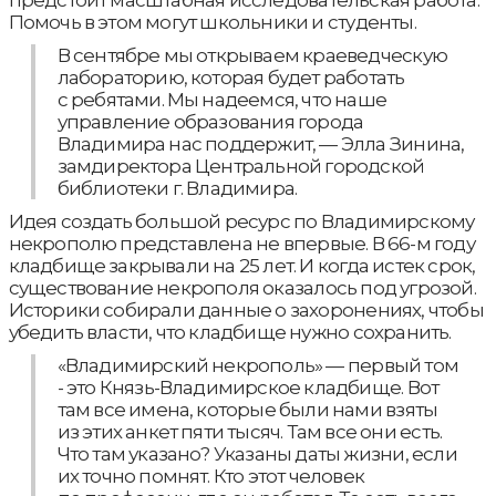
предстоит масштабная исследовательская работа.
Помочь в этом могут школьники и студенты.
В сентябре мы открываем краеведческую
лабораторию, которая будет работать
с ребятами. Мы надеемся, что наше
управление образования города
Владимира нас поддержит, — Элла Зинина,
замдиректора Центральной городской
библиотеки г. Владимира.
Идея создать большой ресурс по Владимирскому
некрополю представлена не впервые. В 66-м году
кладбище закрывали на 25 лет. И когда истек срок,
существование некрополя оказалось под угрозой.
Историки собирали данные о захоронениях, чтобы
убедить власти, что кладбище нужно сохранить.
«Владимирский некрополь» — первый том
- это Князь-Владимирское кладбище. Вот
там все имена, которые были нами взяты
из этих анкет пяти тысяч. Там все они есть.
Что там указано? Указаны даты жизни, если
их точно помнят. Кто этот человек