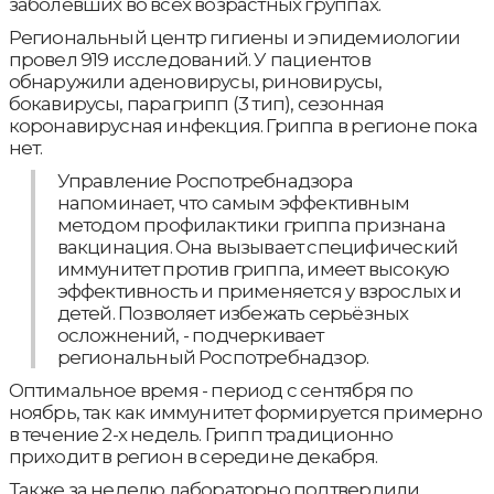
заболевших во всех возрастных группах.
Региональный центр гигиены и эпидемиологии
провел 919 исследований. У пациентов
обнаружили аденовирусы, риновирусы,
бокавирусы, парагрипп (3 тип), сезонная
коронавирусная инфекция. Гриппа в регионе пока
нет.
Управление Роспотребнадзора
напоминает, что самым эффективным
методом профилактики гриппа признана
вакцинация. Она вызывает специфический
иммунитет против гриппа, имеет высокую
эффективность и применяется у взрослых и
детей. Позволяет избежать серьёзных
осложнений, - подчеркивает
региональный Роспотребнадзор.
Оптимальное время - период с сентября по
ноябрь, так как иммунитет формируется примерно
в течение 2-х недель. Грипп традиционно
приходит в регион в середине декабря.
Также за неделю лабораторно подтвердили