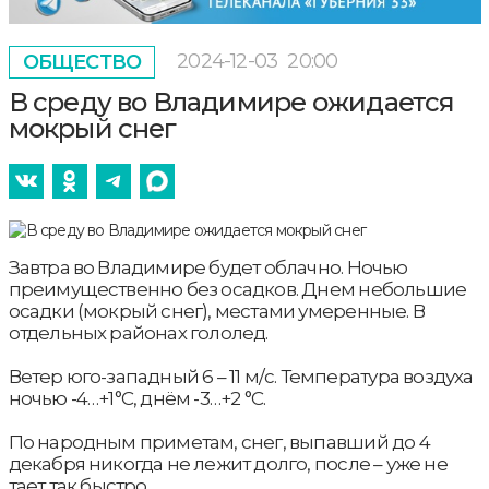
2024-12-03
20:00
ОБЩЕСТВО
В среду во Владимире ожидается
мокрый снег
Завтра во Владимире будет облачно. Ночью
преимущественно без осадков. Днем небольшие
осадки (мокрый снег), местами умеренные. В
отдельных районах гололед.
Ветер юго-западный 6 – 11 м/с. Температура воздуха
ночью -4…+1°С, днём -3…+2 °С.
По народным приметам, снег, выпавший до 4
декабря никогда не лежит долго, после – уже не
тает так быстро.