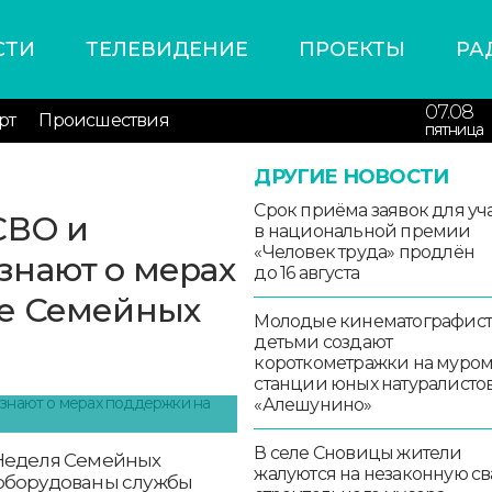
СТИ
ТЕЛЕВИДЕНИЕ
ПРОЕКТЫ
РА
07.08
рт
Происшествия
пятница
ДРУГИЕ НОВОСТИ
Срок приёма заявок для уч
СВО и
в национальной премии
«Человек труда» продлён
знают о мерах
до 16 августа
е Семейных
Молодые кинематографист
детьми создают
короткометражки на муро
станции юных натуралисто
«Алешунино»
В селе Сновицы жители
 Неделя Семейных
жалуются на незаконную св
 оборудованы службы