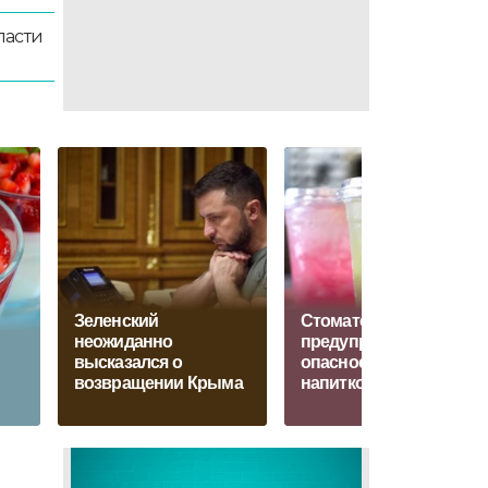
ласти
Зеленский
Стоматолог
неожиданно
предупредила об
высказался о
опасности ледяных
возвращении Крыма
напитков для зубов