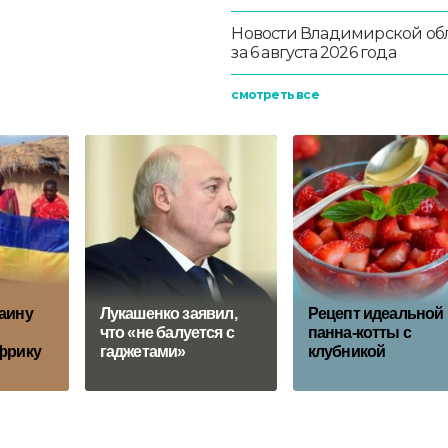
Новости Владимирской об
за 6 августа 2026 года
смотреть все
аину
Лукашенко заявил,
Рецепт идеальной
что «не балуется с
панна-котты с
фрику
гаджетами»
клубникой