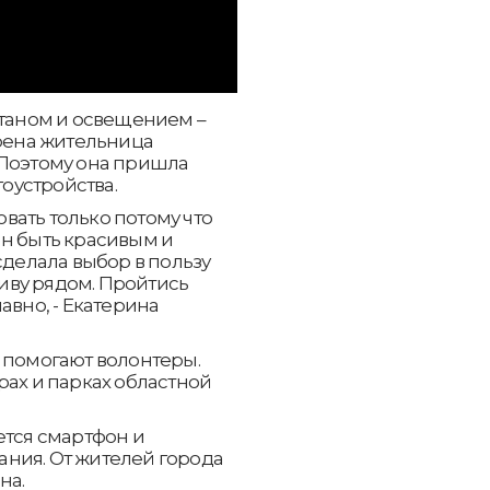
нтаном и освещением –
ерена жительница
 Поэтому она пришла
гоустройства.
ать только потому что
ен быть красивым и
сделала выбор в пользу
живу рядом. Пройтись
авно, - Екатерина
 помогают волонтеры.
рах и парках областной
ется смартфон и
ния. От жителей города
на.