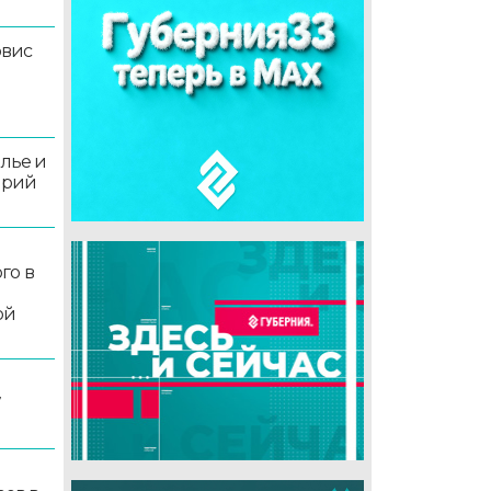
рвис
олье и
орий
го в
ой
7