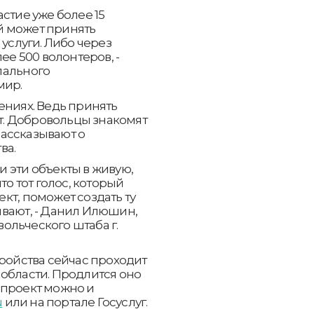
стие уже более 15
й может принять
 услуги. Либо через
ее 500 волонтеров, -
пального
мир.
ениях. Ведь принять
ет. Добровольцы знакомят
ассказывают о
ва.
 эти объекты в живую,
то тот голос, который
кт, поможет создать ту
ивают, - Данил Илюшин,
ольческого штаба г.
тройства сейчас проходит
области. Продлится оно
 проект можно и
u
или на портале Госуслуг.