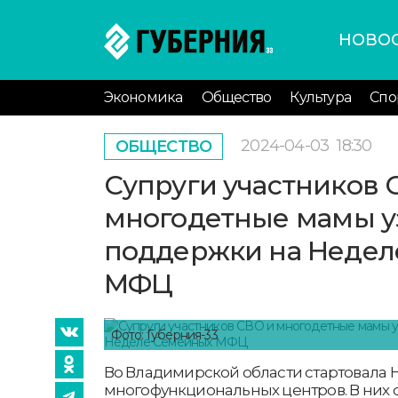
НОВО
Экономика
Общество
Культура
Спо
2024-04-03
18:30
ОБЩЕСТВО
Супруги участников 
многодетные мамы у
поддержки на Недел
МФЦ
Фото: Губерния-33
Во Владимирской области стартовала
многофункциональных центров. В них