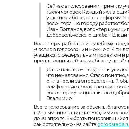
Сейчас в голосовании приняло уча
тысяч человек. Каждый желающи
участие либо через платформу гос
волонтера. По городу работает бол
Иван Богданов, волонтер муници
добровольческого штаба г. Влади
Волонтеры работают и в учебных завед
участие в голосовании можно с 14-ти л
учащихся с федеральным проектом и р
предложенных объектах благоустройст
Даже некоторые студенты увидели
что немаловажно. Стало понятно, ч
они внесли за определенный объе
комфортную среду, где они прож
волонтер муниципального добров
Владимир.
Всего голосование за объекты благоус
в 22-х муниципалитетах Владимирской 
до 30 апреля. Выбрать понравившийся
самостоятельно - на сайте
gorodsreda.r