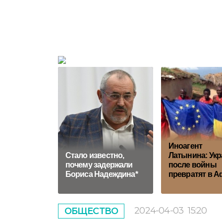
Иноагент
Стало известно,
Латынина: Укр
почему задержали
после войны
Бориса Надеждина*
превратят в А
2024-04-03
15:20
ОБЩЕСТВО