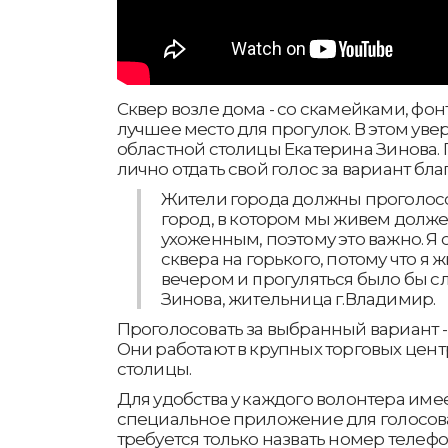
Сквер возле дома - со скамейками, фо
лучшее место для прогулок. В этом ув
областной столицы Екатерина Зинова.
лично отдать свой голос за вариант бла
Жители города должны проголосов
город, в котором мы живем долж
ухоженным, поэтому это важно. Я 
сквера на горького, потому что я 
вечером и прогуляться было бы сл
Зинова, жительница г.Владимир.
Проголосовать за выбранный вариант -
Они работают в крупных торговых цент
столицы.
Для удобства у каждого волонтера име
специальное приложение для голосова
требуется только назвать номер телефо