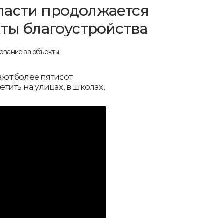
ласти продолжается
кты благоустройства
ют более пятисот
ить на улицах, в школах,