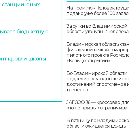
 станции юных
На премию «Человек труда
подано уже более 100 заяво
За сутки во Владимирской
тывает бюджетную
области утонули 2 человека
Владимирская область стан
финальной точкой в маршр
пилотного проекта Росмо
онт кровли школы
«Кольцо открытий»
Во Владимирской области
подвели полугодовые итог
достижений спортсменов 
тренеров
JAECOO J6 — кроссовер для 
кто не привык ограничиват
В пятницу во Владимирск
области ожидается дождь