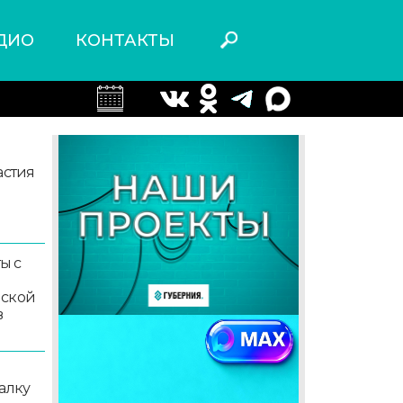
ДИО
КОНТАКТЫ
астия
ы с
мской
в
алку