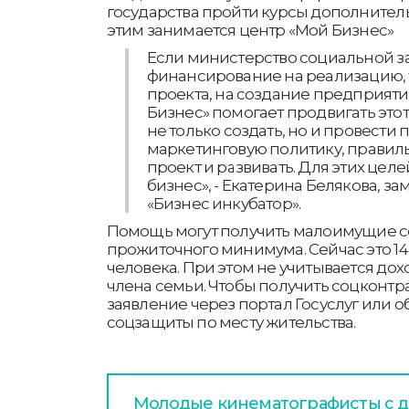
государства пройти курсы дополнител
этим занимается центр «Мой Бизнес»
Если министерство социальной з
финансирование на реализацию, то
проекта, на создание предприяти
Бизнес» помогает продвигать этот
не только создать, но и провести
маркетинговую политику, правил
проект и развивать. Для этих цел
бизнес», - Екатерина Белякова, за
«Бизнес инкубатор».
Помощь могут получить малоимущие с
прожиточного минимума. Сейчас это 14
человека. При этом не учитывается до
члена семьи. Чтобы получить соцконтра
заявление через портал Госуслуг или о
соцзащиты по месту жительства.
Молодые кинематографисты с д