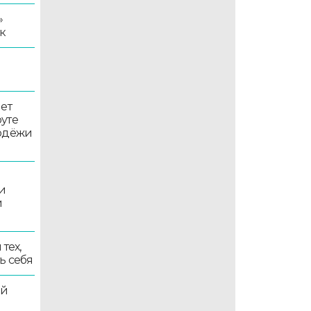
»
к
ет
уте
лодёжи
и
и
тех,
ь себя
ой