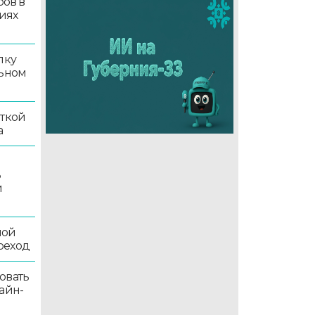
ров в
иях
лку
льном
иткой
а
ь
й
ной
реход
овать
айн-