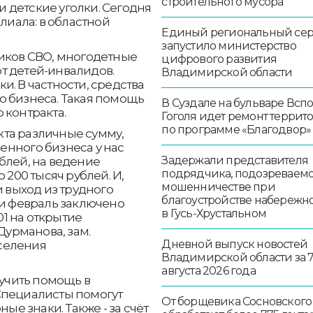
строительного мусора
 детские уголки. Сегодня
лиала: в областной
Единый региональный се
запустило министерство
ников СВО, многодетные
цифрового развития
т детей-инвалидов.
Владимирской области
и. В частности, средства
о бизнеса. Такая помощь
В Суздале на бульваре Всп
 контракта.
Гоголя идет ремонт террит
по программе «Благодвор»
та различные сумму,
енного бизнеса у нас
Задержали представителя
блей, на ведение
подрядчика, подозреваемо
 200 тысяч рублей. И,
мошенничестве при
и выход из трудного
благоустройстве набережн
 и февраль заключено
в Гусь-Хрустальном
01 на открытие
Дурманова, зам.
Дневной выпуск новостей
селения
Владимирской области за 
августа 2026 года
учить помощь в
Специалисты помогут
От борщевика Сосновского
ые знаки. Также - за счёт