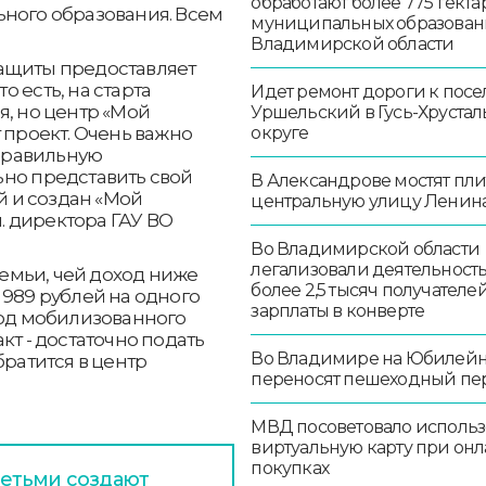
обработают более 775 гекта
ьного образования. Всем
муниципальных образован
Владимирской области
ащиты предоставляет
 есть, на старта
Идет ремонт дороги к посе
я, но центр «Мой
Уршельский в Гусь-Хруста
 проект. Очень важно
округе
 правильную
ьно представить свой
В Александрове мостят пл
ей и создан «Мой
центральную улицу Ленин
м. директора ГАУ ВО
Во Владимирской области
легализовали деятельност
емьи, чей доход ниже
более 2,5 тысяч получателе
 989 рублей на одного
зарплаты в конверте
ход мобилизованного
кт - достаточно подать
Во Владимире на Юбилей
братится в центр
переносят пешеходный пе
МВД посоветовало использ
виртуальную карту при онл
покупках
етьми создают