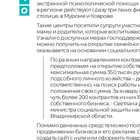
экстренной психологической помощи и
в регионе действуют сразу три таких фи
столице, в Муроме и Коврове.
Такие центры посетили супруги участ
мамы и родители, которые воспитываю
Узнали о доступных мерах господдержк
можно получить на открытие семейног
оказывается на основании социального
По разным направлениям контрак
предположим на открытие собств
максимальная сумма 350 тысяч ру
подсобного личного хозяйства – до
соответственно, на поиск работы 
положения своя сумма. За январь
чуть более 200 контрактов из них 1
собственного бизнеса, - Светлана 
министра социальной защиты на
Владимирской области.
Помимо денежных средств можно пол
продвижении бизнеса и его рекламе. 
создать сайт с нуля или оформить товарн