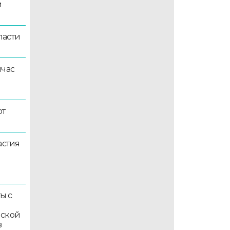
й
ласти
йчас
ют
астия
ы с
мской
в