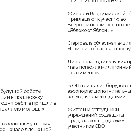
ориентированных НКО
Жителей Владимирской об
приглашают к участию во
Всероссийском фестивале
«Яблоко от Яблони»
Стартовала областная акци
«Помоги собраться в школу!
Лишенная родительских п
мать погасила миллионный
по алиментам
В ОП призвали оборудоват
аэропортах дополнительн
 будущей работы.
зоны для семей с детьми
кции в поддержку
годня ребята пришли в
ть аллею молодых
Жители и сотрудники
учреждений соцзащиты
продолжают поддержку
 зародилась у наших
участников СВО
ошее начало для нашей