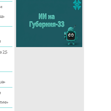
м
щь
и
 2,5
ша»
й
тие»