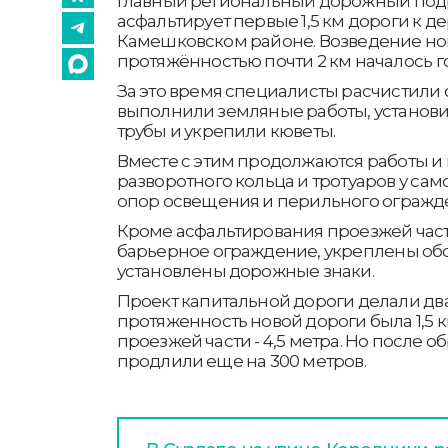
Главный региональный дорожный подр
асфальтирует первые 1,5 км дороги к д
Камешковском районе. Возведение но
протяжённостью почти 2 км началось го
За это время специалисты расчистили о
выполнили земляные работы, установ
трубы и укрепили кюветы.
Вместе с этим продолжаются работы и 
разворотного кольца и тротуаров у са
опор освещения и перильного огражд
Кроме асфальтирования проезжей част
барьерное ограждение, укреплены обо
установлены дорожные знаки.
Проект капитальной дороги делали два
протяженность новой дороги была 1,5
проезжей части - 4,5 метра. Но после 
продлили еще на 300 метров.