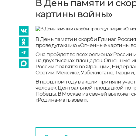
В День памяти и ско
картины войны»
В День памяти и скорби Единая Росси
проведут акцию «Огненные картины во
Она пройдет во всех регионах России и
на двух тысячах площадок. Огненные 
России появятся во Франции, Нидерла
Осетии, Мексике, Узбекистане, Турции, 
В прошлом году в акции приняли учас
человек. Центральной площадкой по т
Победы. В Москве из свечей выложат с
«Родина-мать зовёт».