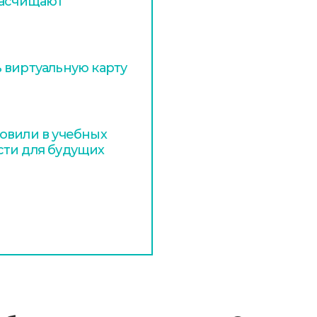
расчищают
 виртуальную карту
овили в учебных
сти для будущих