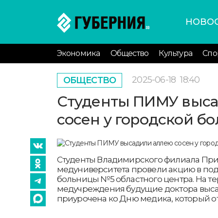
НОВО
Экономика
Общество
Культура
Спо
2025-06-18
18:40
ОБЩЕСТВО
Студенты ПИМУ выса
сосен у городской б
Студенты Владимирского филиала Пр
медуниверситета провели акцию в по
больницы №5 областного центра. На т
медучреждения будущие доктора выса
приурочена ко Дню медика, который о