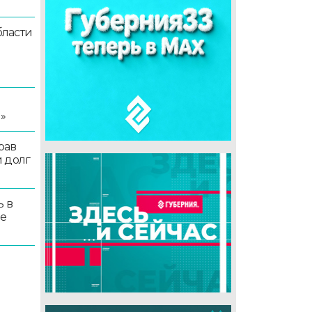
ласти
я
»
рав
 долг
ь в
ые