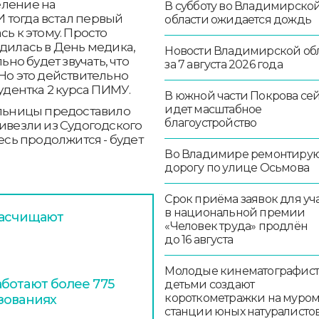
еление на
В субботу во Владимирско
 тогда встал первый
области ожидается дождь
сь к этому. Просто
одилась в День медика,
Новости Владимирской об
ьно будет звучать, что
за 7 августа 2026 года
 Но это действительно
тудентка 2 курса ПИМУ.
В южной части Покрова се
идет масштабное
ольницы предоставило
благоустройство
ривезли из Судогодского
десь продолжится - будет
Во Владимире ремонтиру
дорогу по улице Осьмова
Срок приёма заявок для уч
в национальной премии
расчищают
«Человек труда» продлён
до 16 августа
Молодые кинематографист
ботают более 775
детьми создают
короткометражки на муро
зованиях
станции юных натуралисто