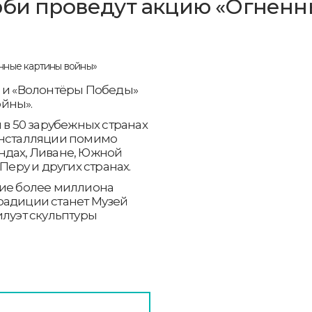
рби проведут акцию «Огнен
я и «Волонтёры Победы»
йны».
 в 50 зарубежных странах
инсталляции помимо
ндах, Ливане, Южной
Перу и других странах.
тие более миллиона
радиции станет Музей
илуэт скульптуры