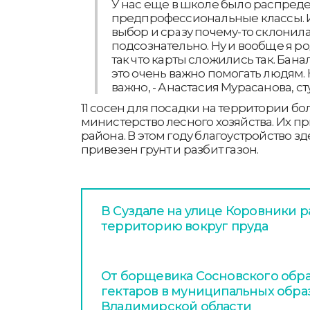
У нас еще в школе было распред
предпрофессиональные классы. И
выбор и сразу почему-то склонила
подсознательно. Ну и вообще я р
так что карты сложились так. Банал
это очень важно помогать людям.
важно, - Анастасия Мурасанова, с
11 сосен для посадки на территории б
министерство лесного хозяйства. Их п
района. В этом году благоустройство з
привезен грунт и разбит газон.
В Суздале на улице Коровники 
территорию вокруг пруда
От борщевика Сосновского обра
гектаров в муниципальных обра
Владимирской области