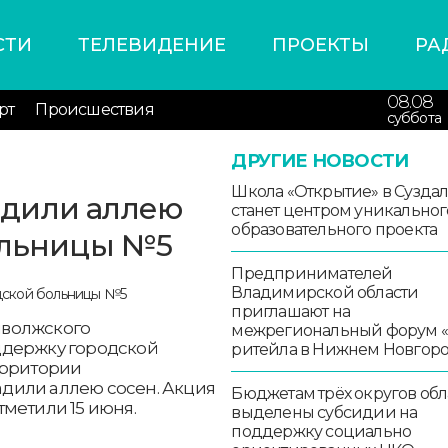
СТИ
ТЕЛЕВИДЕНИЕ
ПРОЕКТЫ
РА
08.08
рт
Происшествия
суббота
ДРУГИЕ НОВОСТИ
Школа «Открытие» в Сузда
дили аллею
станет центром уникальног
образовательного проекта
ольницы №5
Предпринимателей
Владимирской области
приглашают на
иволжского
межрегиональный форум 
ддержку городской
ритейла в Нижнем Новгор
ерритории
дили аллею сосен. Акция
Бюджетам трёх округов обл
тметили 15 июня.
выделены субсидии на
поддержку социально