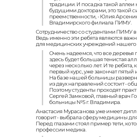
традиции. И посадка такой аллеи
будущими докторами, это такой 
преемственности, - Юлия Арсенина
Владимирского филиала ПИМУ.
Сотрудничество со студентами ПИМУ в
Ведь именно эти ребята являются ва
для медицинских учреждений нашего 
Очень надеемся, что все деревья 
здесь будет большая тенистая алл
через несколько лет. И те ребята,
первый курс, уже закончат пятый и
На базе нашей больницы разверн
из двух направлений состоит - об
Поэтому студенты проходят практи
Сергей Замковой, главный врач 
больницы №5 г. Владимира.
Анастасия Мурасанова уже имеет дип
говорит - выбрала сферу медицины для 
Перед глазами стоял пример тети, кото
профессии медика.