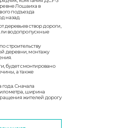
ядчик, компания ДСУ-3
еревне Лошаиха в
вого подъезда
д назад.
т деревьев створ дороги,
или водопропускные
по строительству
мой деревни, монтажу
ения.
и, будет смонтировано
чины, а также
 года. Сначала
 километра, ширина
обращения жителей дорогу