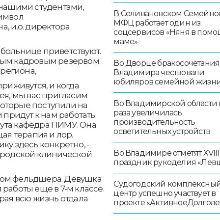
 нашими студентами,
В Селивановском Семейно
символ
МФЦ работает один из
, и.о. директора
соцсервисов «Няня в помо
маме»
 больнице приветствуют.
жным кадровым резервом
Во Дворце бракосочетания
региона,
Владимира чествовали
юбиляров семейной жизн
приживутся, и когда
ея, мы вас пригласим
Во Владимирской области в
 которые поступили на
раза увеличилась
 придут к нам работать.
производительность
ута кафедра ПИМУ. Она
осветительных устройств
щая терапия и лор.
ку здесь конкретно, -
Во Владимире отметят XVIII
Городской клинической
праздник рукоделия «Лев
лом фельдшера. Девушка
Судогодский комплексны
работы еще в 7-м классе.
центр успешно участвует в
рая всю жизнь отдала
проекте «АктивноеДолголе