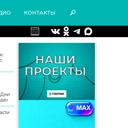
ДИО
КОНТАКТЫ
ле
о
«Дни
оде»
асти