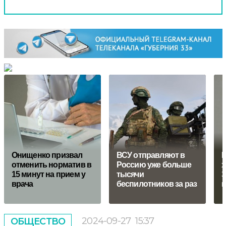
Онищенко призвал
ВСУ отправляют в
H
отменить норматив в
Россию уже больше
х
15 минут на прием у
тысячи
З
врача
беспилотников за раз
в
2024-09-27
15:37
ОБЩЕСТВО