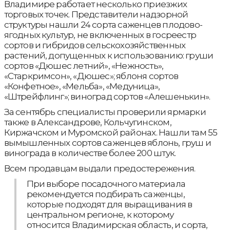
Владимире работает несколько приезжих
торговых точек. Представители надзорной
структуры нашли 24 сорта саженцев плодово-
ягодных культур, не включенных в госреестр
сортов и гибридов сельскохозяйственных
растений, допущенных к использованию: груши
сортов «Дюшес летний», «Нежность»,
«Старкримсон», «Дюшес»; яблоня сортов
«Конфетное», «Мельба», «Медуница»,
«Штрейфлинг»; виноград сортов «Алешенькин».
За сентябрь специалисты проверили ярмарки
также в Александрове, Кольчугинском,
Киржачском и Муромской районах. Нашли там 55
вымышленных сортов саженцев яблонь, груш и
винограда в количестве более 200 штук.
Всем продавцам выдали предостережения.
При выборе посадочного материала
рекомендуется подбирать саженцы,
которые подходят для выращивания в
центральном регионе, к которому
относится Владимирская область, и сорта,