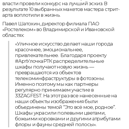
власти провели конкурс на лучший эскиз. В
результате 10 выбранных макетов мастера стрит-
арта воплотили в жизнь.
Павел Шатохин, директор филиала ПАО
«Ростелеком» во Владимирской и Ивановской
областях:
«Уличное искусство делает наши города
красочнее, эмоциональнее,
привлекательнее. Благодаря проекту
#АртУлочкаРТК распределительные
шкафы получают новую жизнь —
превращаются из объектов
телекоминфраструктуры в фотозоны.
Именно поэтому мы как партнеры
регулярно принимаем участие в
33ZAGFEST. На этот раз все нанесенные на
наши объекты изображения были
объединены темой “Это всё мое, родное”.
Шкафы украсили полевыми цветами,
божьими коровками и другими атрибутами
флоры и фауны средней полосы».