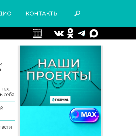
ДИО
КОНТАКТЫ
и
и
тех,
ь себя
ой
ласти