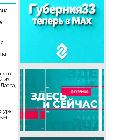
она
е
 с
ь
 на
ва в
й из
 Лаоса,
ктура
 км