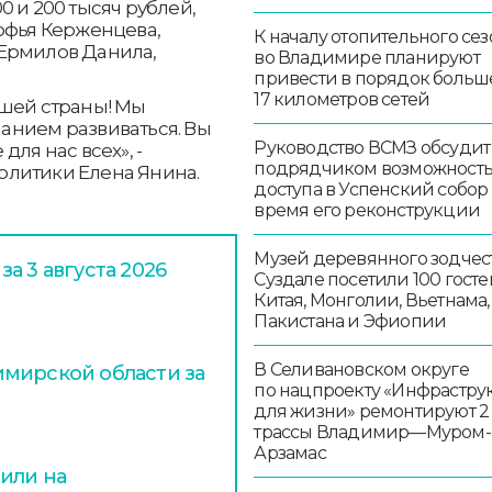
 и 200 тысяч рублей,
офья Керженцева,
К началу отопительного сез
 Ермилов Данила,
во Владимире планируют
привести в порядок больш
17 километров сетей
ашей страны! Мы
анием развиваться. Вы
Руководство ВСМЗ обсудит
ля нас всех», -
подрядчиком возможност
литики Елена Янина.
доступа в Успенский собор
время его реконструкции
Музей деревянного зодчест
а 3 августа 2026
Суздале посетили 100 госте
Китая, Монголии, Вьетнама,
Пакистана и Эфиопии
В Селивановском округе
мирской области за
по нацпроекту «Инфрастру
для жизни» ремонтируют 2
трассы Владимир—Муром-
Арзамас
или на