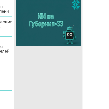
ен
епени
сервис
я
ра
телей
6