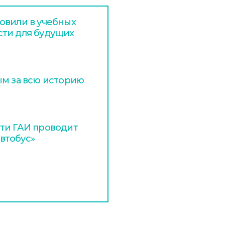
овили в учебных
сти для будущих
ым за всю историю
ти ГАИ проводит
втобус»