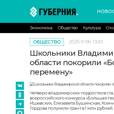
НОВО
Экономика
Общество
Культура
Спо
2025-11-06
13:20
ОБЩЕСТВО
Школьники Владими
области покорили «
перемену»
Четверо владимирских подростков стал
всероссийского конкурса «Большая пе
Ишевских, Елизавета Бушинская, Ксени
Гордова получили грант в 1 млн рублей.