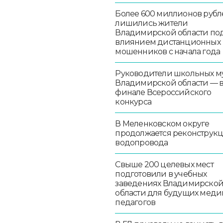
Более 600 миллионов рубл
лишились жители
Владимирской области по
влиянием дистанционных
мошенников с начала года
Руководители школьных м
Владимирской области — 
финале Всероссийского
конкурса
В Меленковском округе
продолжается реконструк
водопровода
Свыше 200 целевых мест
подготовили в учебных
заведениях Владимирско
области для будущих меди
педагогов