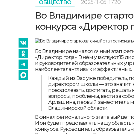
2025-11-05
17:20
ОБЩЕСТВО
Во Владимире старто
конкурса «Директор 
Во Владимире начался очный этап рег
«Директор года». В нём участвуют 15 д
и руководителей образовательных учр
наиболее талантливых и эффективных.
Каждый из Вас уже победитель, по
директором школы — это значит,
преодолевать, достигать, решать 
вопросы, проблемы, вести за собо
Арлашина, первый заместитель 
Владимирской области.
В финал регионального этапа выйдет т
И он будет представлять нашу область
конкурсе. Руководитель образовательн