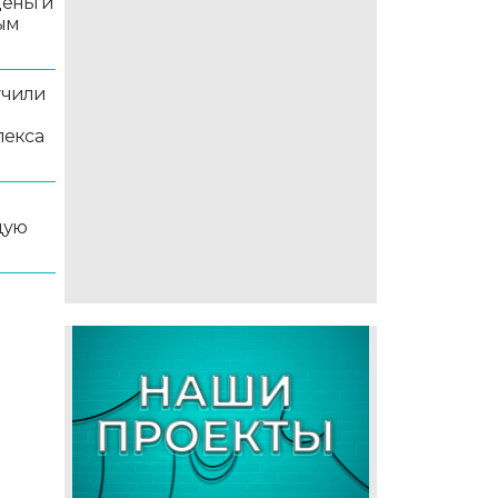
деньги
ым
учили
лекса
дую