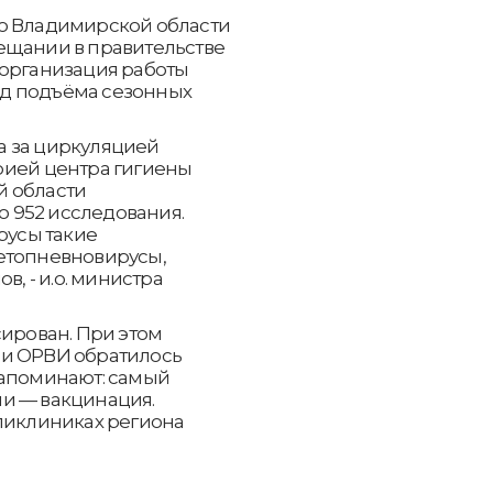
во Владимирской области
ещании в правительстве
 организация работы
д подъёма сезонных
а за циркуляцией
рией центра гигиены
й области
 952 исследования.
усы такие
етопневновирусы,
в, - и.о. министра
а
сирован. При этом
ми ОРВИ обратилось
напоминают: самый
и — вакцинация.
оликлиниках региона