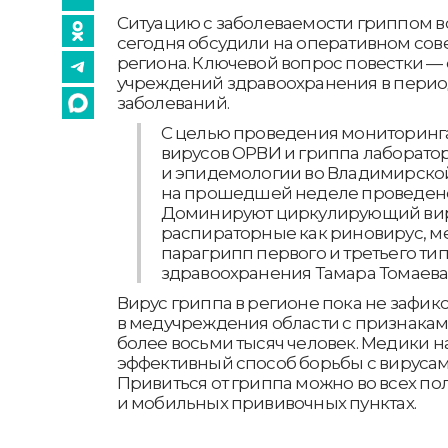
Ситуацию с заболеваемости гриппом 
сегодня обсудили на оперативном сов
региона. Ключевой вопрос повестки —
учреждений здравоохранения в перио
заболеваний.
С целью проведения мониторинг
вирусов ОРВИ и гриппа лаборато
и эпидемологии во Владимирско
на прошедшей неделе проведено
Доминируют циркулирующий вир
распираторные как риновирус, м
парагрипп первого и третьего типо
здравоохранения Тамара Томаев
Вирус гриппа в регионе пока не зафик
в медучреждения области с признака
более восьми тысяч человек. Медики 
эффективный способ борьбы с вирусам
Привиться от гриппа можно во всех п
и мобильных прививочных пунктах.