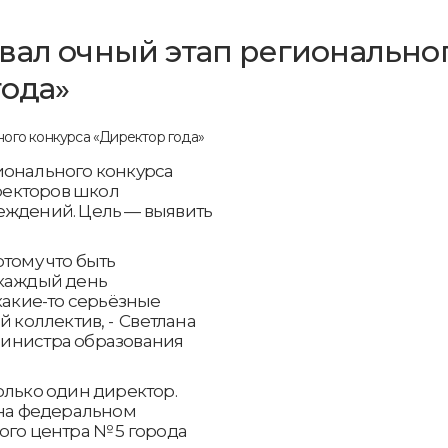
вал очный этап регионально
года»
ионального конкурса
иректоров школ
еждений. Цель — выявить
тому что быть
 каждый день
какие-то серьёзные
й коллектив, - Светлана
министра образования
олько один директор.
 на федеральном
ого центра № 5 города