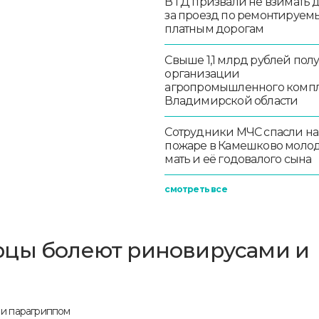
В ГД призвали не взимать 
за проезд по ремонтируем
платным дорогам
Свыше 1,1 млрд рублей пол
организации
агропромышленного комп
Владимирской области
Сотрудники МЧС спасли на
пожаре в Камешково моло
мать и её годовалого сына
смотреть все
рцы болеют риновирусами и