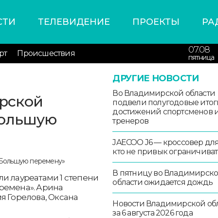
СТИ
ТЕЛЕВИДЕНИЕ
ПРОЕКТЫ
РА
07.08
рт
Происшествия
пятница
ДРУГИЕ НОВОСТИ
Во Владимирской области
рской
подвели полугодовые итог
достижений спортсменов 
Большую
тренеров
JAECOO J6 — кроссовер для 
кто не привык ограничиват
В пятницу во Владимирск
и лауреатами 1 степени
области ожидается дождь
ремена». Арина
я Горелова, Оксана
Новости Владимирской об
за 6 августа 2026 года