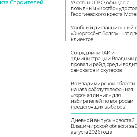
кта Строителей
Участник СВО, офицер с
позывным «Костёр» удосто
Георгиевского креста IV ст
Удобный дистанционный 
«Энергосбыт Волга» - чат дл
клиентов
Сотрудники ГАИ и
администрации Владими
провели рейд среди води
самокатов и скутеров
Во Владимирской области
начала работу телефонная
«горячая линия» для
избирателей по вопросам
предстоящих выборов
Дневной выпуск новостей
Владимирской области за 
августа 2026 года