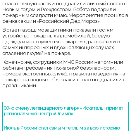
спасательную часть и поздравили личный состав с
Новым годом и Рождеством. Ребята подарили
пожарным сладости к чаю. Мероприятие прошло в
рамках акции «Российский Дед Мороз».
В ответ газодымозащитники показали гостям
устройство пожарных автомобилей, боевую
одежду и инструменты пожарных, рассказали о
самых интересных и вдохновляющих случаях
спасения людей на пожаре.
Конечно же, сотрудники МЧС России напомнили
ребятам требования пожарной безопасности,
номера экстренных служб, правила поведения на
пожаре, на водных объектах и тепло поздравили с
праздниками.
60‑ю смену легендарного лагеря «Искатель» примет
региональный центр «Олимп»
Июль в России стал самым теплым за всю историю