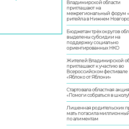
Владимирской области
приглашают на
межрегиональный форум 
ритейла в Нижнем Новгор
Бюджетам трёх округов обл
выделены субсидии на
поддержку социально
ориентированных НКО
Жителей Владимирской об
приглашают к участию во
Всероссийском фестивале
«Яблоко от Яблони»
Стартовала областная акци
«Помоги собраться в школу!
Лишенная родительских п
мать погасила миллионный
по алиментам