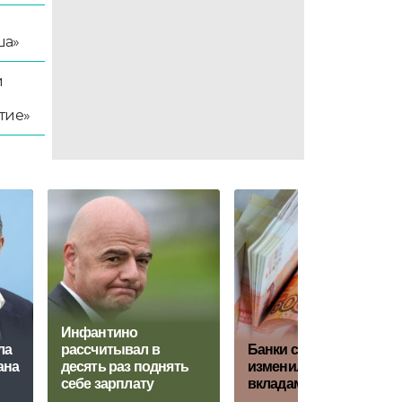
ша»
й
тие»
Инфантино
ла
рассчитывал в
Банки срочно
ана
десять раз поднять
изменили условия по
себе зарплату
вкладам