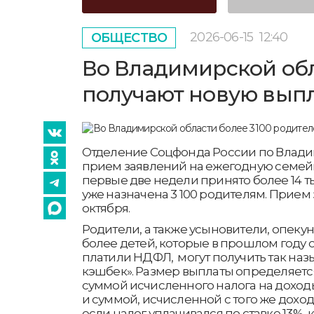
2026-06-15
12:40
ОБЩЕСТВО
Во Владимирской обл
получают новую вып
Отделение Соцфонда России по Влади
прием заявлений на ежегодную семейну
первые две недели принято более 14 т
уже назначена 3 100 родителям. Прием 
октября.
Родители, а также усыновители, опеку
более детей, которые в прошлом году
платили НДФЛ, могут получить так н
кэшбек». Размер выплаты определяетс
суммой исчисленного налога на доход
и суммой, исчисленной с того же дохода
если налог уплачивался по ставке 13%,