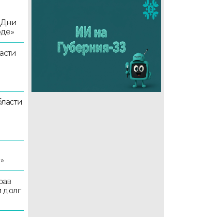
«Дни
оде»
асти
ласти
я
»
рав
 долг