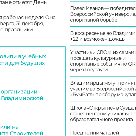
ждане отметят День
Павел Иванов — победител
Всероссийской универсиа
я рабочая неделя. Она
спортивной борьбе
верга, 31 декабря,
е праздники.
В воскресенье во Владими
+22 и возможен дождь
Участники СВО и их семьи 
овили в учебных
посещать культурные и
сти для будущих
спортивные события по QR
через Госуслуги
Владимирцы могут принят
участие во Всероссийской
и организации
«БумБатл» по сбору макула
 Владимирской
Школа «Открытие» в Сузда
станет центром уникальног
образовательного проекта
или на
Предпринимателей
кта Строителей