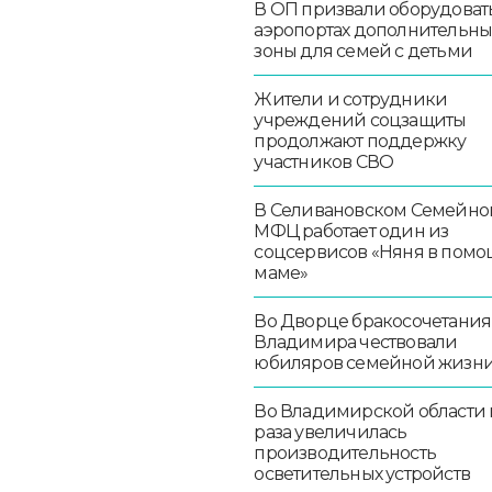
В ОП призвали оборудоват
аэропортах дополнительн
зоны для семей с детьми
Жители и сотрудники
учреждений соцзащиты
продолжают поддержку
участников СВО
В Селивановском Семейно
МФЦ работает один из
соцсервисов «Няня в помо
маме»
Во Дворце бракосочетания
Владимира чествовали
юбиляров семейной жизн
Во Владимирской области в
раза увеличилась
производительность
осветительных устройств