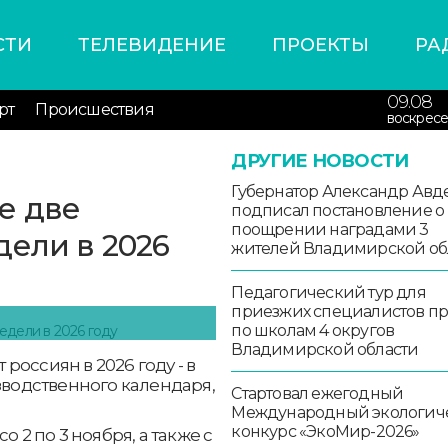
СТИ
ТЕЛЕВИДЕНИЕ
ПРОЕКТЫ
РА
09.08
рт
Происшествия
воскресе
ДРУГИЕ НОВОСТИ
Губернатор Александр Авд
е две
подписал постановление о
поощрении наградами 3
дели в 2026
жителей Владимирской об
Педагогический тур для
приезжих специалистов п
по школам 4 округов
Владимирской области
оссиян в 2026 году - в
зводственного календаря,
Стартовал ежегодный
Международный экологич
конкурс «ЭкоМир-2026»
 2 по 3 ноября, а также с