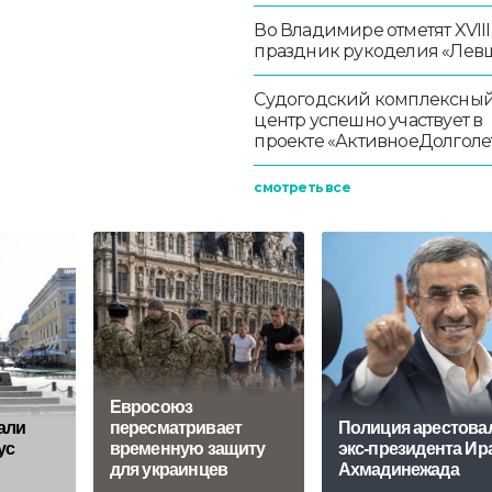
Во Владимире отметят XVIII
праздник рукоделия «Лев
Судогодский комплексны
центр успешно участвует в
проекте «АктивноеДолголе
смотреть все
Евросоюз
али
пересматривает
Полиция арестова
ус
временную защиту
экс-президента Ир
для украинцев
Ахмадинежада