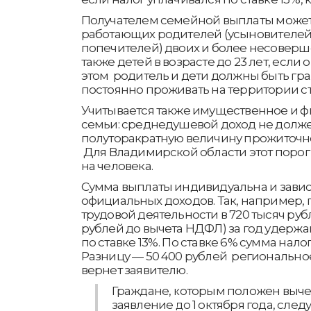
Получателем семейной выплаты может
работающих родителей (усыновителей,
попечителей) двоих и более несоверш
также детей в возрасте до 23 лет, если
этом родитель и дети должны быть гр
постоянно проживать на территории с
Учитывается также имущественное и 
семьи: среднедушевой доход не долж
полуторакратную величину прожиточн
Для Владимирской области этот порог 
на человека.
Сумма выплаты индивидуальна и завис
официальных доходов. Так, например, 
трудовой деятельности в 720 тысяч руб
рублей до вычета НДФЛ) за год удержа
по ставке 13%. По ставке 6% сумма налог
Разницу — 50 400 рублей региональн
вернет заявителю.
Граждане, которым положен вычет
заявление до 1 октября года, след