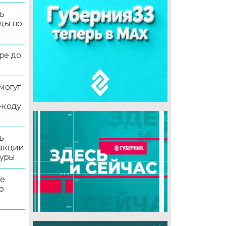
ь
ды по
ре до
могут
-коду
ь
 акции
туры
ле
о