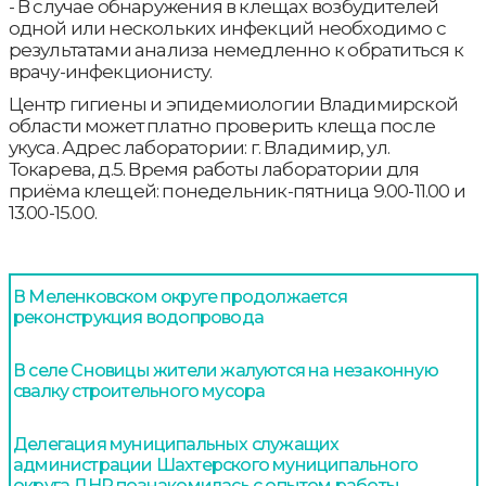
- В случае обнаружения в клещах возбудителей
одной или нескольких инфекций необходимо с
результатами анализа немедленно к обратиться к
врачу-инфекционисту.
Центр гигиены и эпидемиологии Владимирской
области может платно проверить клеща после
укуса. Адрес лаборатории: г. Владимир, ул.
Токарева, д.5. Время работы лаборатории для
приёма клещей: понедельник-пятница 9.00-11.00 и
13.00-15.00.
В Меленковском округе продолжается
реконструкция водопровода
В селе Сновицы жители жалуются на незаконную
свалку строительного мусора
Делегация муниципальных служащих
администрации Шахтерского муниципального
округа ДНР познакомилась с опытом работы