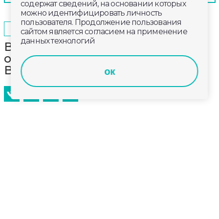
содержат сведений, на основании которых
можно идентифицировать личность
пользователя. Продолжение пользования
2026-04-27
17:20
ОБЩЕСТВО
сайтом является согласием на применение
данных технологий
Всероссийский субботник
объединил жителей
Владимирской области
ок
На борьбу с мусором вышли неравнодушные
владимирцы всех муниципалитетов.