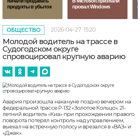
начали продавать
В Microsoft признали
«
продукты в убыток
провал Windows
э
2026-04-27
15:20
ОБЩЕСТВО
Молодой водитель на трассе в
Судогодском округе
спровоцировал крупную аварию
Авария произошла накануне поздно вечером на
федеральной трассе Р-132 «Золотое Кольцо». 21-
летний водитель «Киа» при прохождении правого
поворота потерял контроль над управлением,
выехал на встречную полосу и врезался в «ВАЗ» и
«Джак».