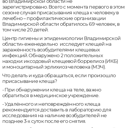
во Владимирской области не
зарегистрировано. Всего с момента первого в этом
сезоне случая присасывания клеща к человеку в
лечебно – профилактические организации
Владимирской области обратилось 69 человек, в
том числе 20 детей.
Центр гигиены и эпидемиологии Владимирской
области» еженедельно исследует клещей на
заражённость возбудителями клещевых
инфекций. Обнаружено 2 положительных
находки: иксодовый клещевой боррелиоз (ИКБ)
и моноцитарный эрлихиоз человека (МЭЧ).
Что делать и куда обращаться, если произошло
присасывание клеща?
- При обнаружении клеща на теле, важно
обратиться в медицинское учреждение.
- Удалённого и неповреждённого клеща
рекомендуется доставить в лабораторию для
исследования на наличие возбудителей не
позднее 3-х суток после его снятия.