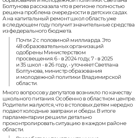
образования и молодежной политики. Светлана
Болтунова рассказала что в регионе полностью
решена проблема очередности в детских садах.
А на капитальный ремонт школ область уже
в следующем году получит значительные средства
из федерального бюджета.
Почти 2 с половиной миллиарда. Это
48 образовательных организаций
одобрены Министерством
просвещения. 6 - в 2024 году, 7 - в 2025
и 35 школ - в 26 году, - уточняет Светлана
Болтунова, министр образования
и молодежной политики Владимирской
области.
Много вопросов у депутатов возникло по качеству
школьного питания. Особенно в областном центре.
Родители жалуются, что в столовых детям нередко
подают холодные завтраки и обеды. В итоге
парламентарии решили детально
проконтролировать ситуацию в каждом районе
области.