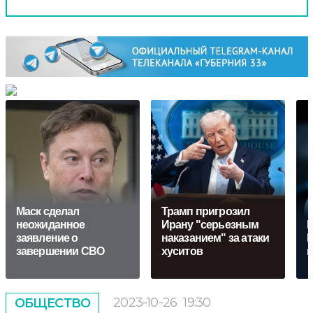
Маск сделал
Трамп пригрозил
неожиданное
Ирану "серьезным
К
заявление о
наказанием" за атаки
К
завершении СВО
хуситов
в
2023-10-26
19:30
ОБЩЕСТВО