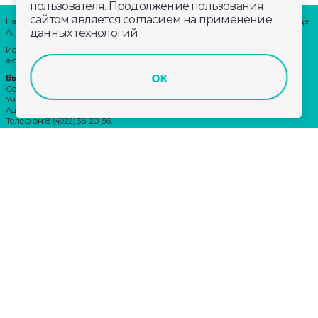
пользователя. Продолжение пользования
сайтом является согласием на применение
Наши партнеры: радио «LikeFm» 107,9 Fm во Владимире и 102,8 Fm в городе
данных технологий
Александрове
Использование материалов сайта допускается только при наличии
активной ссылки.
ок
Выходные данные:
Сетевое издание: «Губерния 33»
Учредитель: ООО «Телерадиокомпания «Губерния-33»
Адрес: Воронцовский переулок, д.4.г. Владимир, 600000
Телефон: 8 (4922) 36-20-36.
E-Mail: news@trc33.ru
Главный редактор: Шилова Анастасия Олеговна.
Политика обработки Персональных данных
Свидетельство о регистрации СМИ: ЭЛ № ФС 77-60769, выдано 11.02.2015
Федеральной службой по надзору в сфере связи, информационных
технологий и массовых коммуникаций (Роскомнадзор)
Внимание!
Отдельные материалы, размещенные на настоящем
сайте, могут содержать информацию, не предназначенную для лиц
младше этого возраста.
Возрастное ограничение: 18+
Наш канал в Яндекс Дзен