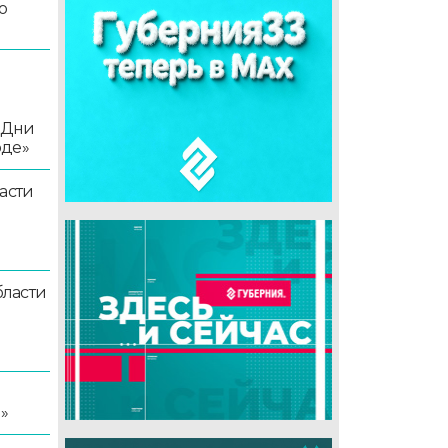
о
«Дни
оде»
асти
ласти
я
»