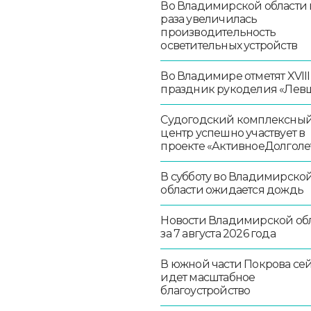
Во Владимирской области в
раза увеличилась
производительность
осветительных устройств
Во Владимире отметят XVIII
праздник рукоделия «Лев
Судогодский комплексны
центр успешно участвует в
проекте «АктивноеДолголе
В субботу во Владимирско
области ожидается дождь
Новости Владимирской об
за 7 августа 2026 года
В южной части Покрова се
идет масштабное
благоустройство