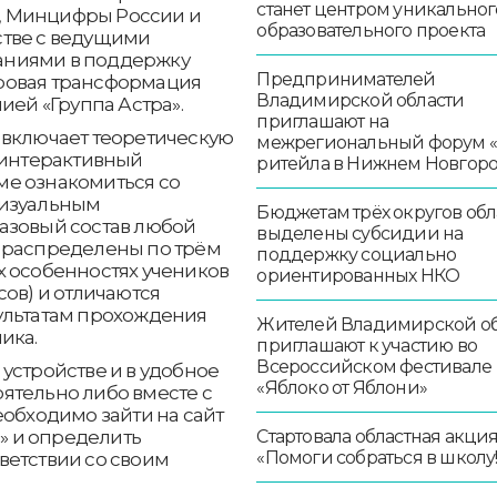
станет центром уникальног
, Минцифры России и
образовательного проекта
стве с ведущими
аниями в поддержку
Предпринимателей
ровая трансформация
Владимирской области
ией «Группа Астра».
приглашают на
 включает теоретическую
межрегиональный форум 
 интерактивный
ритейла в Нижнем Новгор
ме ознакомиться со
визуальным
Бюджетам трёх округов обл
азовый состав любой
выделены субсидии на
 распределены по трём
поддержку социально
х особенностях учеников
ориентированных НКО
сов) и отличаются
ультатам прохождения
Жителей Владимирской об
ика.
приглашают к участию во
Всероссийском фестивале
устройстве и в удобное
«Яблоко от Яблони»
тоятельно либо вместе с
еобходимо зайти на сайт
а» и определить
Стартовала областная акци
«Помоги собраться в школу!
ветствии со своим