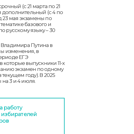
рочный (с 21 марта по 21
 и дополнительный (с 4 по
д 23 мая экзамены по
атематике базового и
о русскому языку – 30
а Владимира Путина в
ы изменения, в
периоде ЕГЭ
 которые выпускники 11-х
еланию экзамен по одному
 текущем году). В 2025
а 3 и 4 июля.
а работу
я избирателей
ров