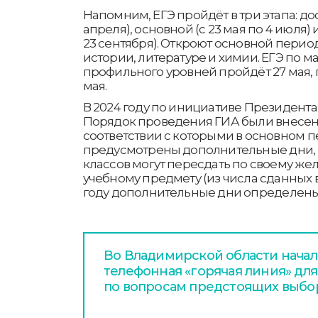
Напомним, ЕГЭ пройдёт в три этапа: дос
апреля), основной (с 23 мая по 4 июля)
23 сентября). Откроют основной перио
истории, литературе и химии. ЕГЭ по м
профильного уровней пройдёт 27 мая, п
мая.
В 2024 году по инициативе Президент
Порядок проведения ГИА были внесен
соответствии с которыми в основном 
предусмотрены дополнительные дни, в
классов могут пересдать по своему ж
учебному предмету (из числа сданных в
году дополнительные дни определены н
Во Владимирской области начал
телефонная «горячая линия» дл
по вопросам предстоящих выбо