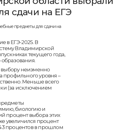
рской области выбрали
я сдачи на ЕГЭ
 в ЕГЭ-2025. В
стему Владимирской
пускниках текущего года,
 образования.
 выбору неизменно
а профильного уровня –
тственно. Меньше всего
ки (за исключением
 предметы
химию, биологию и
ий процент выбора этих
кже увеличился процент
43 процентов в прошлом