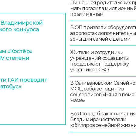
Лишенная родительских п
мать погасила миллионный
по алиментам
 Владимирской
В ОП призвали оборудоват
кого конкурса
аэропортах дополнительн
зоны для семей с детьми
ым «Костёр»
Жители и сотрудники
IV степени
учреждений соцзащиты
продолжают поддержку
участников СВО
ти ГАИ проводит
В Селивановском Семейно
втобус»
МФЦ работает один из
соцсервисов «Няня в помо
маме»
Во Дворце бракосочетания
Владимира чествовали
юбиляров семейной жизн