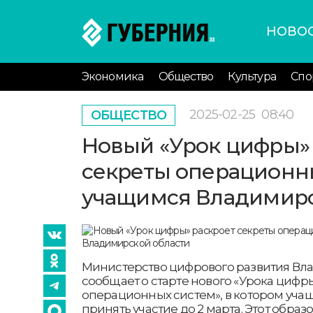
НОВО
Экономика
Общество
Культура
Спо
2025-02-25
08:40
ОБЩЕСТВО
Новый «Урок цифры»
секреты операционн
учащимся Владимирс
Министерство цифрового развития Вл
сообщает о старте нового «Урока цифр
операционных систем», в котором уча
принять участие до 2 марта. Этот обра