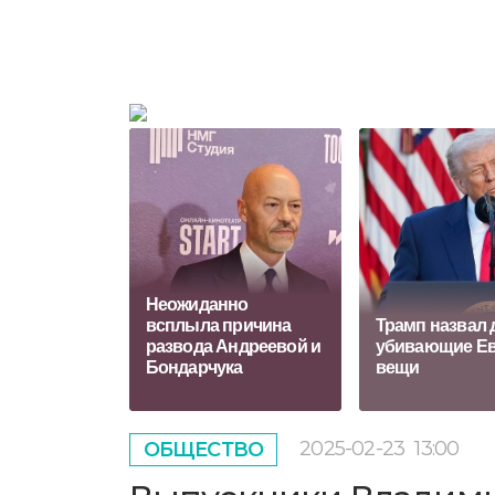
Неожиданно
всплыла причина
Трамп назвал 
развода Андреевой и
убивающие Е
Бондарчука
вещи
2025-02-23
13:00
ОБЩЕСТВО