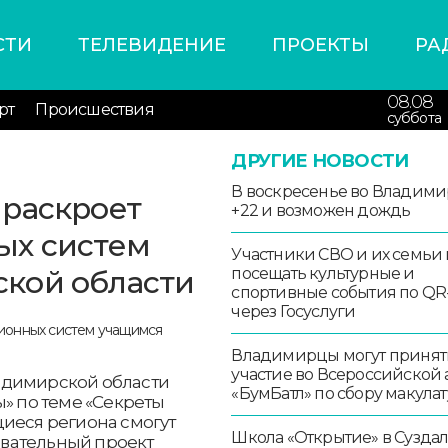
СТИ
ТЕЛЕВИДЕНИЕ
ПРОЕКТЫ
РА
08.08
рт
Происшествия
суббота
ДРУГИЕ НОВОСТИ
В воскресенье во Владими
 раскроет
+22 и возможен дождь
ых систем
Участники СВО и их семьи 
кой области
посещать культурные и
спортивные события по QR
через Госуслуги
Владимирцы могут принят
участие во Всероссийской
адимирской области
«БумБатл» по сбору макула
ы» по теме «Секреты
щиеся региона смогут
Школа «Открытие» в Сузда
зовательный проект