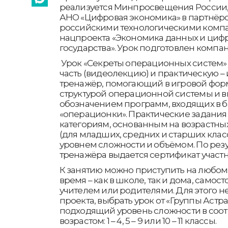
реализуется Минпросвещения России
АНО «Цифровая экономика» в партнёр
российскими технологическими комп
нацпроекта «Экономика данных и циф
государства». Урок подготовлен компан
Урок «Секреты операционных систем»
часть (видеолекцию) и практическую –
тренажёр, помогающий в игровой фор
структурой операционной системы и 
обозначением программ, входящих в б
«операционки». Практические задания
категориям, основанным на возрастны
(для младших, средних и старших клас
уровнем сложности и объёмом. По рез
тренажёра выдается сертификат участн
К занятию можно приступить на любом 
время – как в школе, так и дома, самос
учителем или родителями. Для этого н
проекта, выбрать урок от «Группы Астр
подходящий уровень сложности в соот
возрастом: 1 – 4, 5 – 9 или 10 – 11 классы.