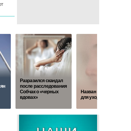
ют
Разразился скандал
иян
после расследования
Собчак о «черных
Назван топ-5 средств
вдовах»
для ухода за кожей