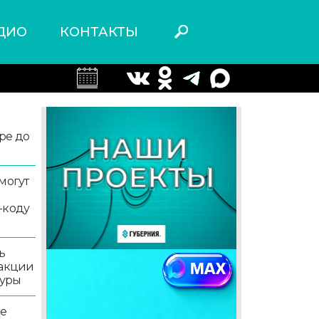
ДИО
КОНТАКТЫ
ре до
могут
-коду
ь
 акции
туры
ле