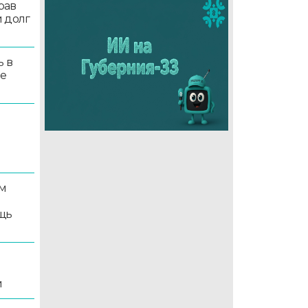
рав
 долг
ь в
ые
м
щь
и