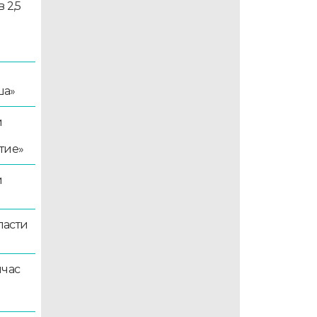
 2,5
ша»
й
тие»
й
ласти
йчас