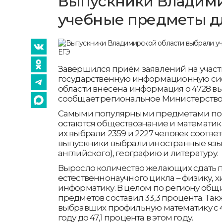
Выпускники Владими
учебные предметы дл
Завершился приём заявлений на участие
государственную информационную си
области внесена информация о 4728 вы
сообщает региональное Министерство
Самыми популярными предметами по
остаются обществознание и математик
их выбрали 2359 и 2227 человек соотве
выпускники выбрали иностранные язы
английского), географию и литературу.
Выросло количество желающих сдать
естественнонаучного цикла – физику, 
информатику. В целом по региону общ
предметов составил 33,3 процента. Та
выбравших профильную математику с 
году до 47,1 процента в этом году.