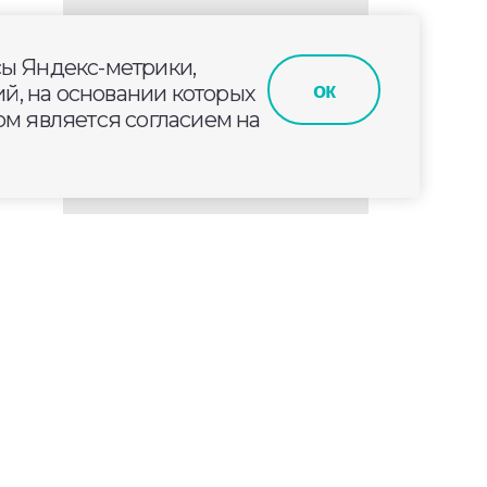
сы Яндекс-метрики,
ок
й, на основании которых
м является согласием на
я
ича