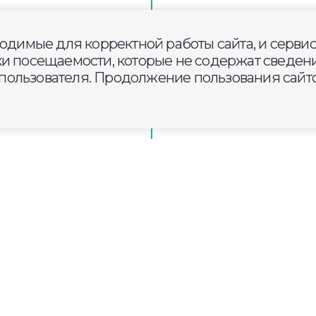
и за проезд по
гам
ходимые для корректной работы сайта, и серви
ки посещаемости, которые не содержат сведени
ользователя. Продолжение пользования сайто
асти ожидается
у школы №32 присвоено им
йствий Владимира Геннадьев