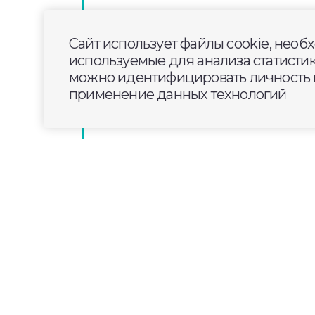
В ГД призвали не взимать деньг
ремонтируемым платным доро
Сайт использует файлы cookie, необ
используемые для анализа статисти
можно идентифицировать личность п
В субботу во Владимирской обл
применение данных технологий
дождь
2025-02-23
12:00
ОБЩЕСТВО
Юнармейскому отряд
ветерана боевых де
Семушкина