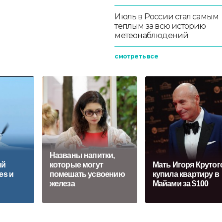
Июль в России стал самым
теплым за всю историю
метеонаблюдений
смотреть все
Названы напитки,
ый
которые могут
Мать Игоря Крутог
es и
помешать усвоению
купила квартиру в
железа
Майами за $100