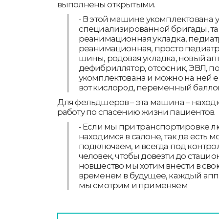
выполнены открытыми.
- В этой машине укомплектована у
специализированной бригады, так
реанимационная укладка, педиат
реанимационная, просто педиатр
шины, родовая укладка, новый апп
дефибриллятор, отсосник, ЭВЛ, 
укомплектована и можно на ней е
вот кислород, переменный балло
Для фельдшеров – эта машина – находк
работу по спасению жизни пациентов.
- Если мы при транспортировке л
находимся в салоне, так де есть 
подключаем, и всегда под контро
человек, чтобы довезти до стаци
новшество мы хотим внести в сво
временем в будущее, каждый аппа
мы смотрим и применяем