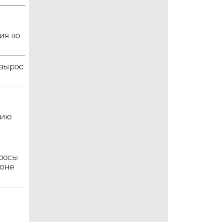
ия во
 вырос
цию
росы
йоне
5