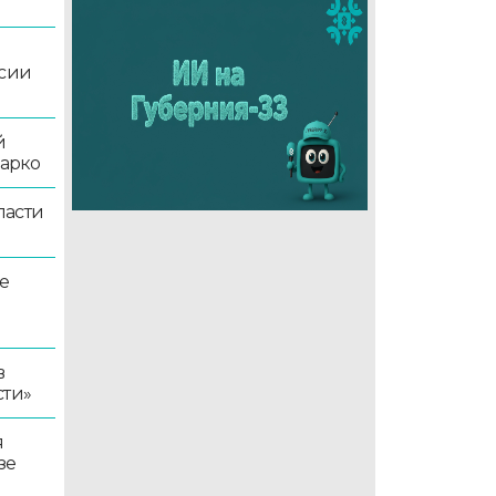
ссии
й
жарко
ласти
е
в
сти»
я
зе