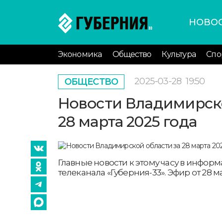
НОВО
Экономика
Общество
Культура
Спо
2025-03-28
19:50
ОБЩЕСТВО
Новости Владимирско
28 марта 2025 года
Главные новости к этому часу в инфо
телеканала «Губерния-33». Эфир от 28 мар