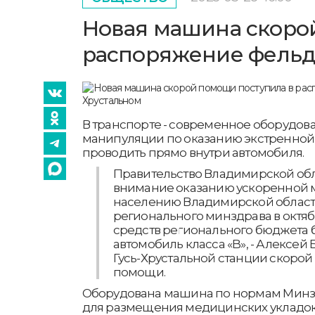
Новая машина скоро
распоряжение фельд
В транспорте - современное оборудова
манипуляции по оказанию экстренно
проводить прямо внутри автомобиля.
Правительство Владимирской обл
внимание оказанию ускоренной
населению Владимирской област
регионального минздрава в октябр
средств регионального бюджета 
автомобиль класса «B», - Алексей 
Гусь-Хрустальной станции скоро
помощи.
Оборудована машина по нормам Минздр
для размещения медицинских укладок