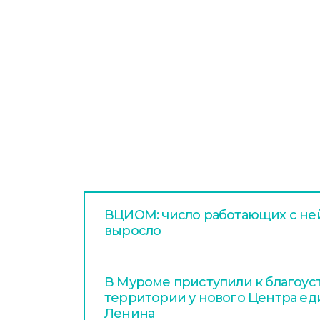
ВЦИОМ: число работающих с не
выросло
В Муроме приступили к благоус
территории у нового Центра ед
Ленина