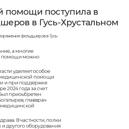
й помощи поступила в
шеров в Гусь-Хрустальном
ние, а многие
й помощи можно
асти уделяет особое
 медицинской помощи
и и при поддержке
е 2024 года за счет
был приоьбретен
Богатырев, главврач
й медицинской
ава. В частности, полки
 и другого оборудования