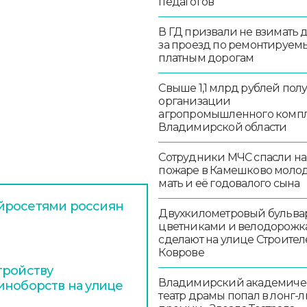
педагогов
В ГД призвали не взимать 
за проезд по ремонтируем
платным дорогам
Свыше 1,1 млрд рублей пол
организации
агропромышленного комп
Владимирской области
Сотрудники МЧС спасли на
пожаре в Камешково моло
мать и её годовалого сына
йросетями россиян
Двухкилометровый бульвар
цветниками и велодорож
сделают на улице Строител
Коврове
тройству
Владимирский академиче
иноборств на улице
театр драмы попал в лонг-л