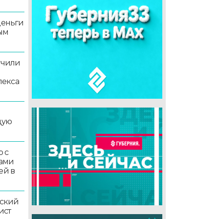
деньги
ым
учили
лекса
дую
 с
ками
ей в
ский
ист