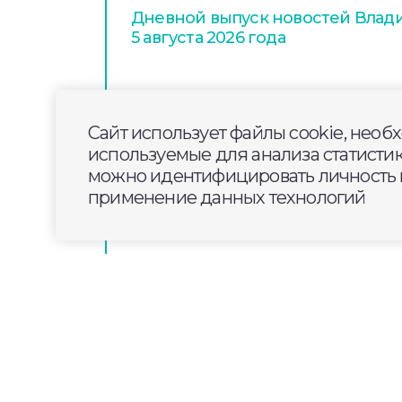
Дневной выпуск новостей Влади
5 августа 2026 года
В Кольчугино завершен капрем
№7 имени Н.К. Крупской
Сайт использует файлы cookie, необ
используемые для анализа статисти
можно идентифицировать личность п
60‑ю смену легендарного лагер
применение данных технологий
региональный центр «Олимп»
2025-03-28
15:20
ОБЩЕСТВО