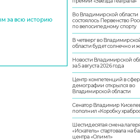
премии «Звезда Театрала»
Во Владимирской области
ым за всю историю
состоялось Первенство Ро
по велосипедному спорту
В четверг во Владимирско
области будет солнечно и 
Новости Владимирской об
за 5 августа 2026 года
Центр компетенций в сфер
демографии открылся во
Владимирской области
Сенатор Владимир Киселе
пополнил «Коробку храбро
Шестидесятая смена лагер
«Искатель» стартовала на ба
центра «Олимп»