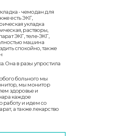
кладка - чемодан для
же есть ЭКГ,
рическая укладка
ическая, растворы,
арат ЭКГ, теле-ЭКГ,
полностью машина
здить спокойно, также
н
а. Она в разы упростила
юбого больного мы
монитор, мы монитор
лем здоровье и
онара каждое
ю работу и идем со
рат, а также лекарство