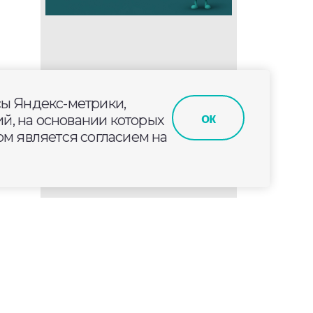
сы Яндекс-метрики,
ок
й, на основании которых
м является согласием на