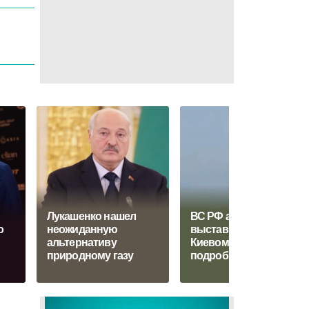
Лукашенко нашел
ВС РФ атаковали
о
неожиданную
выставку под
альтернативу
Киевом: появились
природному газу
подробности