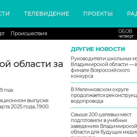
СТИ
ТЕЛЕВИДЕНИЕ
ПРОЕКТЫ
РА
06.08
рт
Происшествия
четверг
ДРУГИЕ НОВОСТИ
Руководители школьных м
й области за
Владимирской области — 
финале Всероссийского
конкурса
В Меленковском округе
продолжается реконструк
рмационном выпуске
водопровода
та 2025 года, 19:00.
Свыше 200 целевых мест
подготовили в учебных
заведениях Владимирско
области для будущих меди