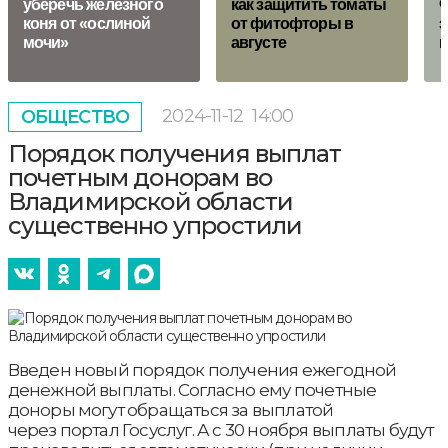
уберечь железного
как защитить томаты
Ф
коня от «ослиной
от фитофторы в
з
мочи»
августе
п
2024-11-12
14:00
ОБЩЕСТВО
Порядок получения выплат
почетным донорам во
Владимирской области
существенно упростили
Введен новый порядок получения ежегодной
денежной выплаты. Согласно ему почетные
доноры могут обращаться за выплатой
через портал Госуслуг. А с 30 ноября выплаты будут