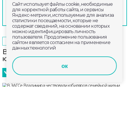
Сайт использует файлы cookie, необходимые
для корректной работы сайта, и сервисы
Яндекс-метрики, используемые для анализа
статистики посещаемости, которые не
содержат сведений, на основании которых
можно идентифицировать личность
пользователя. Продолжение пользования
2024-11-14
10:40
ОБЩЕСТВО
сайтом является согласием на применение
данных технологий
В ЗАГСе Владимира чествовали
юбиляров семейной жизни
ок
В начале ноября во Дворце бракосочетания города
Владимира состоялось чествование семьи
Браилян, отметившей «хрустальную свадьбу» - 15
лет совместной жизни. Эту годовщину прозвали так
именно потому, что между супругами за столь
долгий период отношений уже не должно