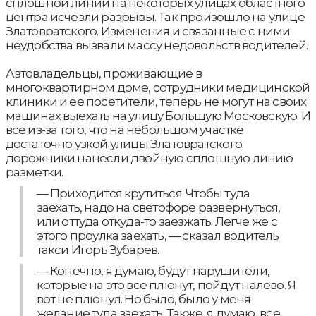
сплошной линии на некоторых улицах областного
центра исчезли разрывы. Так произошло на улице
Златовратского. Изменения и связанные с ними
неудобства вызвали массу недовольств водителей.
Автовладельцы, проживающие в
многоквартирном доме, сотрудники медицинской
клиники и ее посетители, теперь не могут на своих
машинах выехать на улицу Большую Московскую. И
все из-за того, что на небольшом участке
достаточно узкой улицы Златовратского
дорожники нанесли двойную сплошную линию
разметки.
— Приходится крутиться. Чтобы туда
заехать, надо на светофоре развернуться,
или оттуда откуда-то заезжать. Легче же с
этого проулка заехать, — сказал водитель
такси Игорь Зубарев.
— Конечно, я думаю, будут нарушители,
которые на это все плюнут, пойдут налево. Я
вот не плюнул. Но было, было у меня
желание туда заехать. Также, я думаю, все