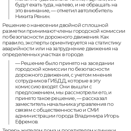
будут ехать туда, налево, и не обращать на
это внимание, — отметил автолюбитель
Никита Рянин.
Решение о нанесении двойной сплошной
разметки принимают члены городской комиссии
по безопасности дорожного движения. Как
правило, эксперты ориентируется на статистику
аварийности или на затруднение движения на
определенных участках в городе.
— Решение было принято на заседании
городской комиссии по безопасности
дорожного движения, с учетом мнения
сотрудников ГИБДД, которые в эту
комиссию входят. Они вышли с
предложением, мы рассмотрели его, и
принято такое решение, — рассказал
заместитель начальника управления по
связям с общественностью и СМИ
администрации города Владимира Игорь
Ефремов.
Теперь жителям дома и посетителям клиники,