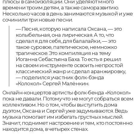
плюсы в самоизоляции. Они уделяют много
времени троим детям, а также саморазвитию.
Несколько часов в день занимаются музыкой и уже
сочинили три новые песни.
— Песня, которую написала Оксана, — это
колыбельная, она лирическая. А то, что
сделал я для себя, для балалайки, — это
такое суровое, патетическое, немножко
трагическое. Это компиляция на тему
Иоганна Себастьяна Баха. То есть я решил
на своем инструменте освоить непростой
классический жанр и сделал аранжировку,
— поделился участник фолк-бэнда
«Колокол» Сергей Малёнкин.
Онлайн-концертов артисты фолк-бенда «Колокол»
пока не давали. Потому что не могут собраться всем
коллективом. Но о том, чтобы выступить дома
дуэтом, Оксана и Сергей уже задумываются. Ведь
музыка помогает им избегать грустных мыслей.
Значит, поднимет настроение и тем, кто постоянно
находится дома, в четырех стенах.