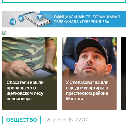
Спасатели нашли
У Слепакова* нашли
З
пропавшего в
еще две квартиры в
«
щелковском лесу
престижном районе
с
пенсионера
Москвы
2020-04-15
22:07
ОБЩЕСТВО