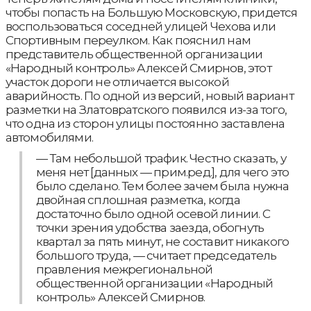
чтобы попасть на Большую Московскую, придется
воспользоваться соседней улицей Чехова или
Спортивным переулком. Как пояснил нам
представитель общественной организации
«Народный контроль» Алексей Смирнов, этот
участок дороги не отличается высокой
аварийность. По одной из версий, новый вариант
разметки на Златовратского появился из-за того,
что одна из сторон улицы постоянно заставлена
автомобилями.
— Там небольшой трафик. Честно сказать, у
меня нет [данных — прим.ред.], для чего это
было сделано. Тем более зачем была нужна
двойная сплошная разметка, когда
достаточно было одной осевой линии. С
точки зрения удобства заезда, обогнуть
квартал за пять минут, не составит никакого
большого труда, — считает председатель
правления межрегиональной
общественной организации «Народный
контроль» Алексей Смирнов.