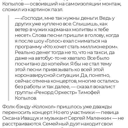
Копылов — освоивший на самоизоляции монтаж,
сложил из картинок пазл.
— «Господи, мне так нужны деньги. Ведь у
других уже куплено все. Слышишь, как
ветер в чужих карманах молитвы к тебе
несет». Слова песни пришли в голову, когда
я после шоу «Голос» ехал сниматься на
программу «Кто хочет стать миллионером».
Реально денег тогда не то, что на такси, да
даже на автобус-то не хватало. Все было
посчитано до копейки. Я бы не стал тему
этой песни привязывать ко всей этой
коронавирусной ситуации. Да, понятно,
сейчас отмена концертов, многие остались
без работы и так далее, — сказал вокалист
группы «Рекорд Оркестр» Тимофей
Копылов.
Фолк-бэнду «Колокол» пришлось уже дважды
переносить концерт. Но его участники — певица
Оксана Иващук и музыкант Сергей Маленкин — не
расстраиваются. Семейный дуэт находит свои