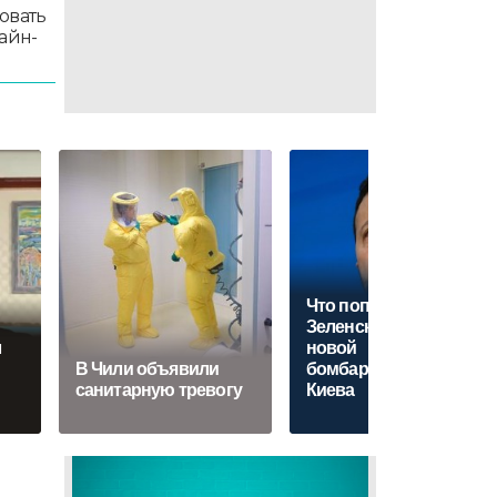
овать
айн-
Что попросил
Зеленский после
л
новой
В Чили объявили
бомбардировки
санитарную тревогу
Киева