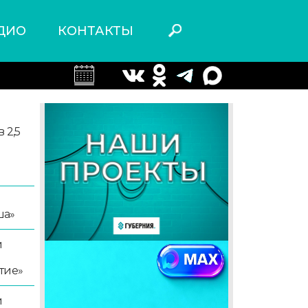
ДИО
КОНТАКТЫ
 2,5
ша»
й
тие»
й