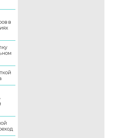
ров в
иях
лку
льном
иткой
а
ь
й
ной
реход