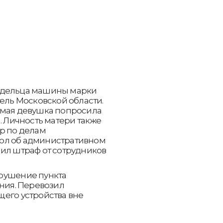
адельца машины марки
тель Московской области.
омая девушка попросила
. Личность матери также
р по делам
ол об административном
чил штраф от сотрудников
нарушение пункта
ения. Перевозил
щего устройства вне