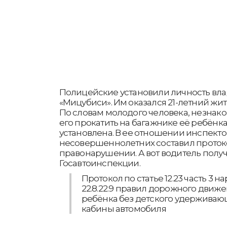
Полицейские установили личность вл
«Мицубиси». Им оказался 21-летний жи
По словам молодого человека, незнак
его прокатить на багажнике её ребёнка
установлена. В ее отношении инспекто
несовершеннолетних составил проток
правонарушении. А вот водитель полу
Госавтоинспекции.
Протокол по статье 12.23 часть 3 
22.8.22.9 правил дорожного движ
ребёнка без детского удерживаю
кабины автомобиля