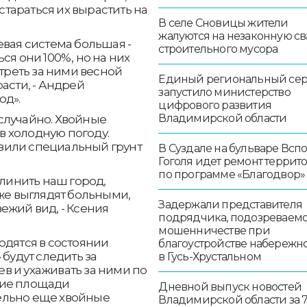
 стараться их вырастить на
В селе Сновицы жители
жалуются на незаконную св
евая система большая -
строительного мусора
ся они 100%, но на них
отреть за ними весной
Единый региональный се
 расти, - Андрей
запустило министерство
од».
цифрового развития
Владимирской области
случайно. Хвойные
 холодную погоду.
вили специальный грунт
В Суздале на бульваре Всп
Гоголя идет ремонт террит
по программе «Благодвор»
елинить наш город,
уже выглядят больными,
Задержали представителя
ежий вид, - Ксения
подрядчика, подозреваемо
мошенничестве при
одятся в состоянии
благоустройстве набережн
 будут следить за
в Гусь-Хрустальном
в и ухаживать за ними по
ние площади
Дневной выпуск новостей
ельно еще хвойные
Владимирской области за 