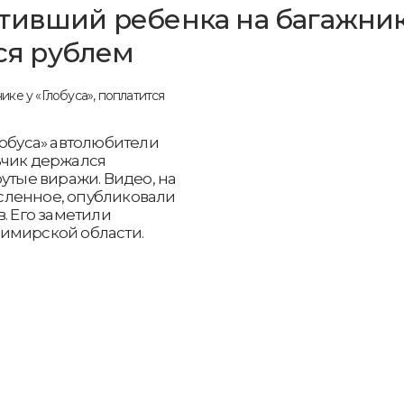
ативший ребенка на багажни
тся рублем
лобуса» автолюбители
ьчик держался
утые виражи. Видео, на
сленное, опубликовали
. Его заметили
имирской области.