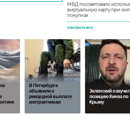
МВД посоветовало использ
виртуальную карту при онл
покупках
смотреть все
ла
В Петербурге
объявили о
Зеленский озвучи
е
рекордной выплате
позицию Киева по
ентине
контрактникам
Крыму