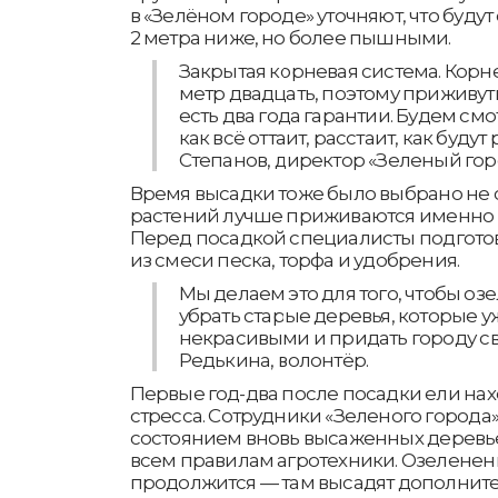
в «Зелёном городе» уточняют, что будут
2 метра ниже, но более пышными.
Закрытая корневая система. Корн
метр двадцать, поэтому приживуть
есть два года гарантии. Будем см
как всё оттаит, расстаит, как будут
Степанов, директор «Зеленый гор
Время высадки тоже было выбрано не 
растений лучше приживаются именно в
Перед посадкой специалисты подгото
из смеси песка, торфа и удобрения.
Мы делаем это для того, чтобы оз
убрать старые деревья, которые 
некрасивыми и придать городу св
Редькина, волонтёр.
Первые год-два после посадки ели нах
стресса. Сотрудники «Зеленого города»
состоянием вновь высаженных деревье
всем правилам агротехники. Озелене
продолжится — там высадят дополнит