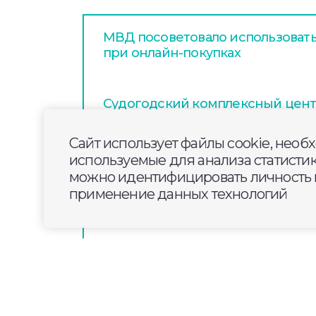
МВД посоветовало использовать
при онлайн-покупках
Судогодский комплексный цен
участвует в проекте «Активное
Сайт использует файлы cookie, необ
используемые для анализа статисти
Двухкилометровый бульвар с цв
можно идентифицировать личность п
велодорожками сделают на улиц
применение данных технологий
Коврове