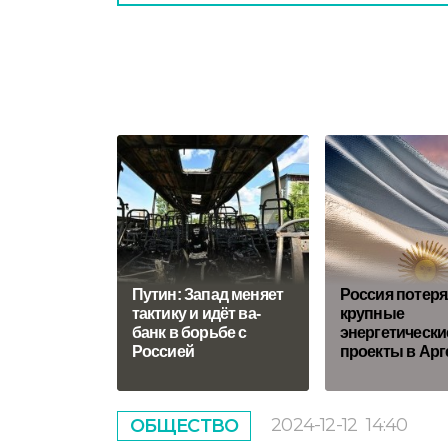
Путин: Запад меняет
Россия потеря
тактику и идёт ва-
крупные
банк в борьбе с
энергетически
Россией
проекты в Арг
2024-12-12
14:40
ОБЩЕСТВО