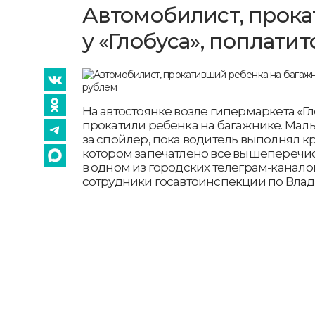
Автомобилист, прок
у «Глобуса», поплати
На автостоянке возле гипермаркета «Г
прокатили ребенка на багажнике. Мал
за спойлер, пока водитель выполнял кр
котором запечатлено все вышеперечи
в одном из городских телеграм-каналов
сотрудники госавтоинспекции по Влад