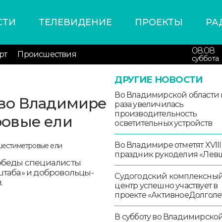
СТИ
ТЕЛЕВИДЕНИЕ
ПРОЕКТЫ
РА
08.08
рт
Происшествия
суббота
ДРУГИЕ НОВОСТИ
Во Владимирской области в
во Владимире
раза увеличилась
производительность
овые ели
осветительных устройств
Во Владимире отметят XVIII
праздник рукоделия «Лев
победы специалисты
штаба» и добровольцы-
Судогодский комплексны
.
центр успешно участвует в
проекте «АктивноеДолголе
В субботу во Владимирско