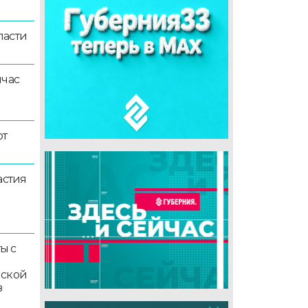
ласти
йчас
ют
астия
ы с
мской
в