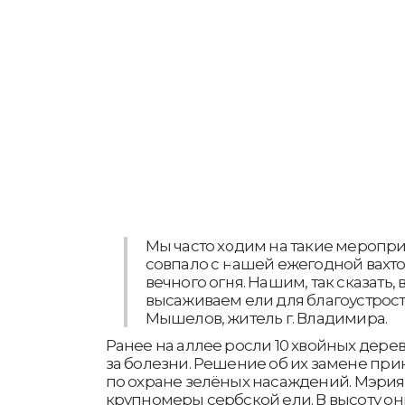
Мы часто ходим на такие меропри
совпало с нашей ежегодной вахто
вечного огня. Нашим, так сказать,
высаживаем ели для благоустроств
Мышелов, житель г. Владимира.
Ранее на аллее росли 10 хвойных дерев
за болезни. Решение об их замене при
по охране зелёных насаждений. Мэрия
крупномеры сербской ели. В высоту они