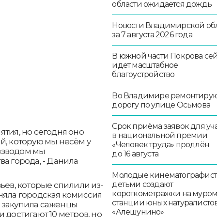
области ожидается дождь
Новости Владимирской об
за 7 августа 2026 года
В южной части Покрова се
идет масштабное
благоустройство
Во Владимире ремонтиру
дорогу по улице Осьмова
Срок приёма заявок для уч
ятия, но сегодня оно
в национальной премии
й, которую мы несём у
«Человек труда» продлён
 взводом мы
до 16 августа
а города, - Данила
Молодые кинематографист
детьми создают
ьев, которые спилили из-
короткометражки на муро
няла городская комиссия
станции юных натуралисто
 закупила саженцы
«Алешунино»
 достигают 10 метров, но