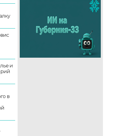
алку
рвис
олье и
орий
го в
ой
7