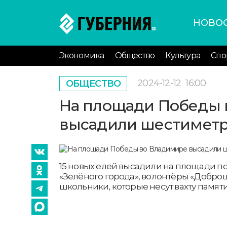
НОВО
Экономика
Общество
Культура
Спо
2024-12-12
16:00
ОБЩЕСТВО
На площади Победы 
высадили шестиметр
15 новых елей высадили на площади 
«Зелёного города», волонтёры «Добро
школьники, которые несут вахту памяти