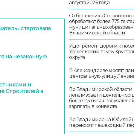
августа 2026 года
От борщевика Сосновского
обработают более 775 гекта
муниципальных образован
атель» стартовала
Владимирской области
Идет ремонт дороги к посе
Уршельский в Гусь-Хруста
я на незаконную
округе
В Александрове мостят пл
центральную улицу Ленин
етниками и
Во Владимирской области
е Строителей в
легализовали деятельност
более 2,5 тысяч получателе
зарплаты в конверте
Во Владимире на Юбилей
переносят пешеходный пе