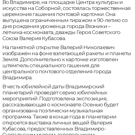
Во Владимире, на площадке Центра культуры и
искусства на Соборной, состоялась торжественная
церемония гашения почтовой карточки. Она
выпущена ограниченным тиражом к 90-летию со
дня рождения уроженца города Вязники –
лётчика-космонавта, дважды Героя Советского
Союза Валерия Кубасова.
На памятной открытке Валерий Николаевич
изображён на фоне взлетающей ракеты и планеты
Земля. Дополнительно к карточке изготовлен
штемпель специального гашения для
центрального почтового отделения города
Владимира.
В честь юбилейной даты Владимирский
планетарий проведёт серию юбилейных
мероприятий. Подготовлена экспозиция,
рассказывающая о космонавте. Осенью будет
организована поэтически-музыкальная
программа. Также в конце года в планетарии
откроется выставка личных вещей Валерия
Кубасова, предоставленных Владимиро-
Суздальским музеем-заповедником.