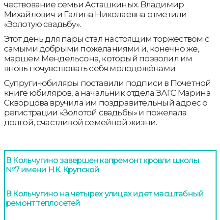
чествование семьи Асташкиных. Владимир
Михайлович и Галина Николаевна отметили
«Золотую свадьбу».
Этот день для пары стал настоящим торжеством с
самыми добрыми пожеланиями и, конечно же,
маршем Мендельсона, который позволил им
вновь почувствовать себя молодожёнами.
Супруги-юбиляры поставили подписи в Почетной
книге юбиляров, а начальник отдела ЗАГС Марина
Скворцова вручила им поздравительный адрес о
регистрации «Золотой свадьбы» и пожелала
долгой, счастливой семейной жизни.
В Кольчугино завершен капремонт кровли школы
№7 имени Н.К. Крупской
В Кольчугино на четырех улицах идет масштабный
ремонт теплосетей