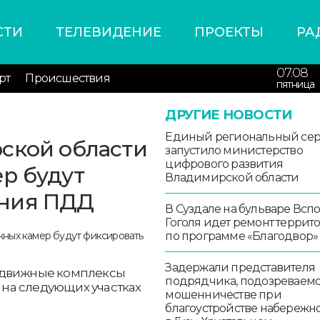
СТИ
ТЕЛЕВИДЕНИЕ
ПРОЕКТЫ
РА
07.08
рт
Происшествия
пятница
ДРУГИЕ НОВОСТИ
Единый региональный се
ской области
запустило министерство
цифрового развития
р будут
Владимирской области
ения ПДД
В Суздале на бульваре Всп
Гоголя идет ремонт террит
по программе «Благодвор»
Задержали представителя
ередвижные комплексы
подрядчика, подозреваемо
на следующих участках
мошенничестве при
благоустройстве набережн