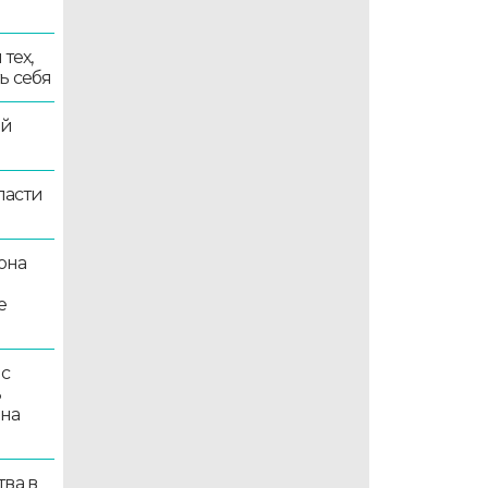
тех,
ь себя
ой
ласти
она
е
 с
ь
 на
ва в