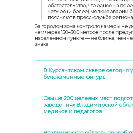
обстоятельство, что ранее на пе
четыре (и более) мелкие аварии б
поясняют в пресс-службе регион
За городом зона контроля камеры не д
чем через 150–300 метров после пред
населенном пункте — не ближе, чем че
знака.
В Курсантском сквере сегодня 
белокаменные фигуры
Свыше 200 целевых мест подгот
заведениях Владимирской обла
медиков и педагогов
Владимирская область прораба