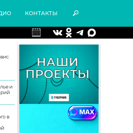
ДИО
КОНТАКТЫ
рвис
олье и
орий
го в
ой