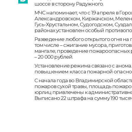
шоссе в сторону Радужного.
МЧС напоминает, что с 19 апреля в Гор
Александровском, Киржачском, Мелен
Гусь-Хрустальном, Судогодском, Сузда
районах установлен особый противоп
Разведение любого открытого огня на
том числе – сжигание мусора, пригот
мангале, проведение пожароопасных р
– 20 000 рублей.
Установление режима связано с анома
повышением класса пожарной опасност
С начала года во Владимирской облас
пожаров сухой травы, площадь пожаров –
юрлиц привлечены к административно
Выписано 22 штрафа на сумму 190 тысяч