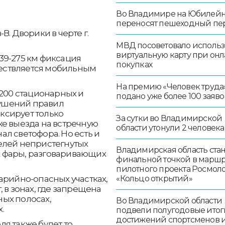
;
Во Владимире на Юбилей
переносят пешеходный пе
В. Дворики в черте г.
МВД посоветовало использ
виртуальную карту при онл
239-275 км фиксация
покупках
ествляется мобильным
На премию «Человек труда
 200 стационарных и
подано уже более 100 заяво
ушений правил
ксирует только
За сутки во Владимирской
же выезда на встречную
области утонули 2 человека
л светофора. Но есть и
елей непристегнутых
Владимирская область стан
 фары, разговаривающих
финальной точкой в маршр
пилотного проекта Росмо
арийно-опасных участках,
«Кольцо открытий»
 в зонах, где запрещена
ных полосах,
Во Владимирской области
.
подвели полугодовые итог
достижений спортсменов 
я также будет то