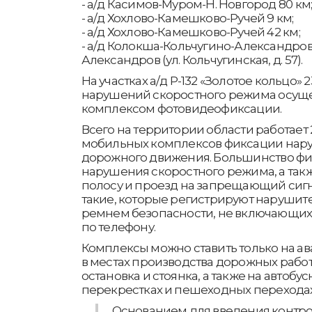
- а/д Касимов-Муром-Н. Новгород 80 км
- а/д Хохлово-Камешково-Ручей 9 км;
- а/д Хохлово-Камешково-Ручей 42 км;
- а/д Колокша-Кольчугино-Александров-
Александров (ул. Кольчугинская, д. 57).
На участках а/д Р-132 «Золотое кольцо» 
нарушений скоростного режима осущ
комплексом фотовидеофиксации.
Всего на территории области работает
мобильных комплексов фиксации нар
дорожного движения. Большинство фи
нарушения скоростного режима, а так
полосу и проезд на запрещающий сигна
такие, которые регистрируют нарушит
ремнем безопасности, не включающих
по телефону.
Комплексы можно ставить только на ав
в местах производства дорожных работ,
остановка и стоянка, а также на автобус
перекрестках и пешеходных переходах
Основанием для введения контрол