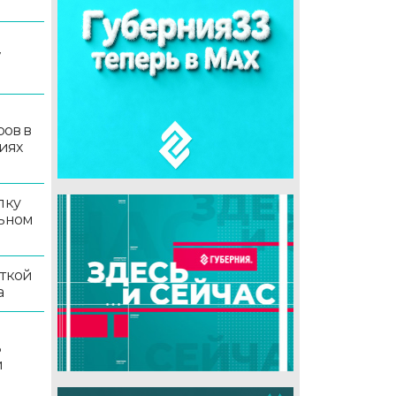
7
ров в
иях
лку
льном
иткой
а
ь
й