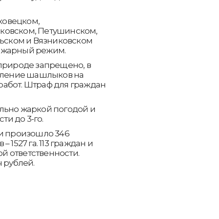
оховецком,
ковском, Петушинском,
льском и Вязниковском
ожарный режим.
 природе запрещено, в
овление шашлыков на
абот. Штраф для граждан
льно жаркой погодой и
и до 3-го.
ти произошло 346
 1527 га. 113 граждан и
й ответственности.
 рублей.