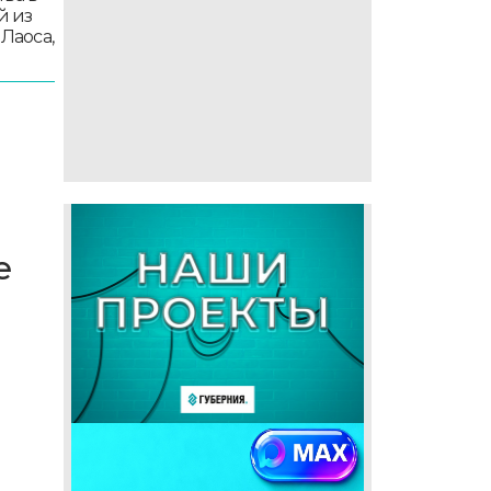
й из
 Лаоса,
е