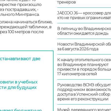
тренеров
рекрестке произошло
ез пострадавших, -
JAECOO J6 — кроссовер для 
ального Минтранса.
кто не привык ограничиват
олжна начинаться ближе,
упреждающей таблички, в
В пятницу во Владимирск
рез 100 метров после
области ожидается дождь
Новости Владимирской об
за 6 августа 2026 года
устанавливают две
К началу отопительного сез
во Владимире планируют
привести в порядок больш
17 километров сетей
овили в учебных
Руководство ВСМЗ обсудит
сти для будущих
подрядчиком возможност
доступа в Успенский собор
время его реконструкции
Музей деревянного зодчест
тывает бюджетную