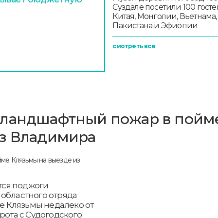
Суздале посетили 100 госте
Китая, Монголии, Вьетнама,
Пакистана и Эфиопии
смотреть все
 ландшафтный пожар в пойм
из Владимира
тся поджоги
 областного отряда
 Клязьмы недалеко от
рота с Судогодского