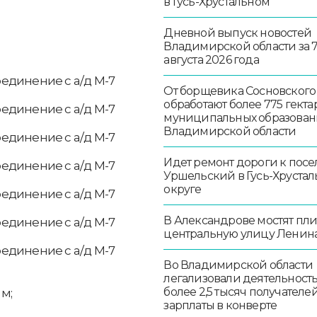
в Гусь-Хрустальном
Дневной выпуск новостей
Владимирской области за 
августа 2026 года
соединение с а/д М-7
От борщевика Сосновского
обработают более 775 гекта
соединение с а/д М-7
муниципальных образован
Владимирской области
соединение с а/д М-7
Идет ремонт дороги к посе
соединение с а/д М-7
Уршельский в Гусь-Хруста
округе
соединение с а/д М-7
В Александрове мостят пл
соединение с а/д М-7
центральную улицу Ленин
соединение с а/д М-7
Во Владимирской области
легализовали деятельност
более 2,5 тысяч получателе
 м;
зарплаты в конверте