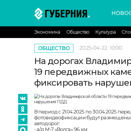
НОВО
Экономика
Общество
Культура
Спо
2025-04-22
10:00
ОБЩЕСТВО
На дорогах Владимир
19 передвижных каме
фиксировать наруш
В период с 21.04.2025 по 30.04.2025 п
фотовидеофиксации будут размещены 
автодорог:
- а/д М-7 «Волга» 96 км;