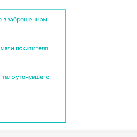
р в заброшенном
мали похитителя
и тело утонувшего