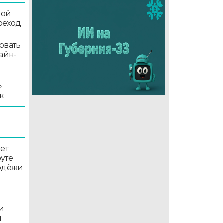
ной
реход
овать
айн-
»
к
ет
уте
лодёжи
и
и