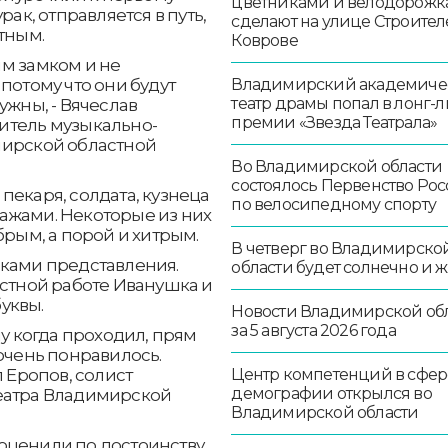
цветниками и велодорож
рак, отправляется в путь,
сделают на улице Строител
тным.
Коврове
м замком и не
потому что они будут
Владимирский академиче
театр драмы попал в лонг-л
ужны, - Вячеслав
премии «Звезда Театрала»
итель музыкально-
мирской областной
Во Владимирской области
состоялось Первенство Ро
пекаря, солдата, кузнеца
по велосипедному спорту
ажами. Некоторые из них
брым, а порой и хитрым.
В четверг во Владимирско
иками представления.
области будет солнечно и 
естной работе Иванушка и
уквы.
Новости Владимирской об
за 5 августа 2026 года
лу когда проходил, прям
очень понравилось.
л Еропов, солист
Центр компетенций в сфер
демографии открылся во
еатра Владимирской
Владимирской области
оценили по достоинству.