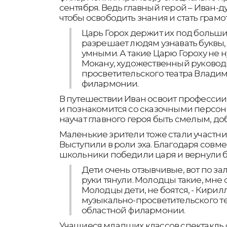
сентября. Ведь главный герой – Иван-ду
чтобы освободить знания и стать грамо
Царь Горох держит их под больши
разрешает людям узнавать буквы, 
умными. А такие Царю Гороху не н
Мокану, художественный руковод
просветительского театра Влади
филармонии.
В путешествии Иван освоит профессии 
и познакомится со сказочными персон
научат главного героя быть смелым, до
Маленькие зрители тоже стали участн
Выступили в роли эха. Благодаря совм
школьники победили царя и вернули б
Дети очень отзывчивые, вот по за
руки тянули. Молодцы такие, мне 
Молодцы дети, не боятся, - Кирил
музыкально-просветительского т
областной филармонии.
Учащиеся младших классов спектакль 