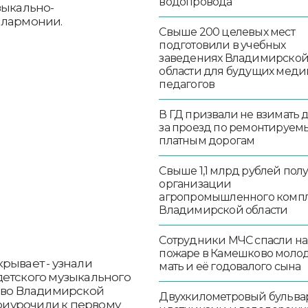
водопровода
зыкально-
илармонии.
Свыше 200 целевых мест
подготовили в учебных
заведениях Владимирско
области для будущих меди
педагогов
В ГД призвали не взимать 
за проезд по ремонтируем
платным дорогам
Свыше 1,1 млрд рублей пол
организации
агропромышленного комп
Владимирской области
Сотрудники МЧС спасли на
пожаре в Камешково моло
скрывает - узнали
мать и её годовалого сына
детского музыкального
л во Владимирской
Двухкилометровый бульвар
иурочили к первому