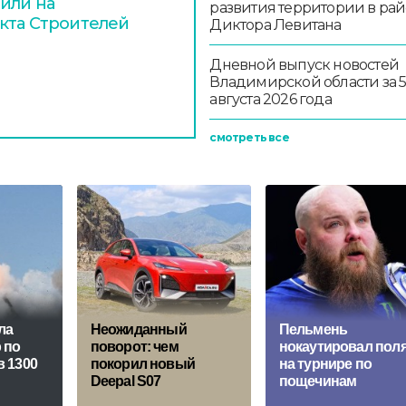
или на
развития территории в ра
кта Строителей
Диктора Левитана
Дневной выпуск новостей
Владимирской области за 
августа 2026 года
смотреть все
ла
Неожиданный
Пельмень
 по
поворот: чем
нокаутировал пол
 1300
покорил новый
на турнире по
Deepal S07
пощечинам