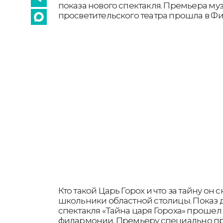
показа нового спектакля. Премьера му
просветительского театра прошла в Ф
Кто такой Царь Горох и что за тайну он 
школьники областной столицы. Показ 
спектакля «Тайна царя Гороха» проше
филармонии. Премьеру специально пр