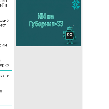
ками
ей в
ский
ист
ссии
й
жарко
ласти
е