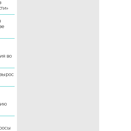
в
сти»
я
зе
ия во
 вырос
цию
росы