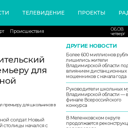
СТИ
ТЕЛЕВИДЕНИЕ
ПРОЕКТЫ
РА
06.08
рт
Происшествия
четверг
ДРУГИЕ НОВОСТИ
Более 600 миллионов рубл
ительский
лишились жители
Владимирской области по
емьеру для
влиянием дистанционных
мошенников с начала года
тной
Руководители школьных м
Владимирской области — 
финале Всероссийского
конкурса
В Меленковском округе
вной солдат. Новый
продолжается реконструк
й столицы начался с