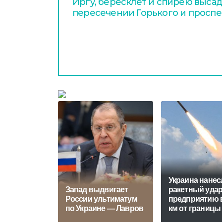
Иргу, бересклет и спирею высад
пересечении Горького и проспе
Украина нанес
Запад выдвигает
ракетный удар
России ультиматум
предприятию в
по Украине — Лавров
км от границы