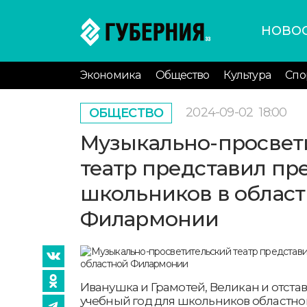
НОВО
Экономика
Общество
Культура
Спо
2024-09-02
18:00
ОБЩЕСТВО
Музыкально-просвет
театр представил пр
школьников в облас
Филармонии
Иванушка и Грамотей, Великан и отста
учебный год для школьников областно