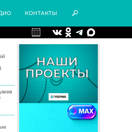
ДИО
КОНТАКТЫ
ей
д
узеев
в
ция