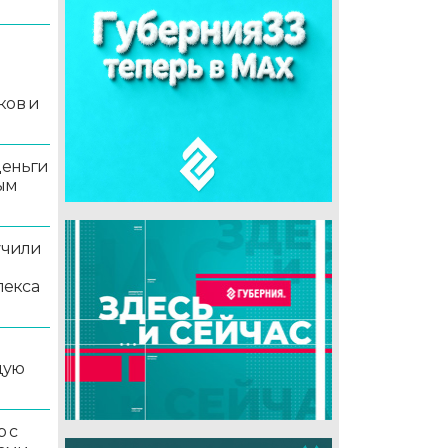
й
ков и
деньги
ым
учили
лекса
дую
 с