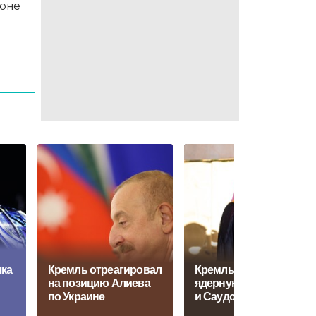
йоне
5
яка
Кремль отреагировал
Кремль ответил на
на позицию Алиева
ядерную сделку США
по Украине
и Саудовской Аравии