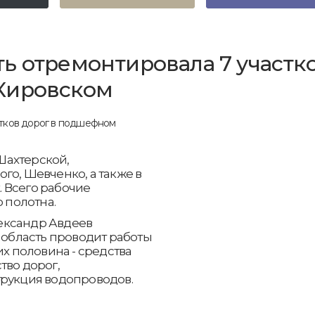
ь отремонтировала 7 участк
Кировском
Шахтерской,
го, Шевченко, а также в
 Всего рабочие
о полотна.
ександр Авдеев
я область проводит работы
их половина - средства
тво дорог,
трукция водопроводов.