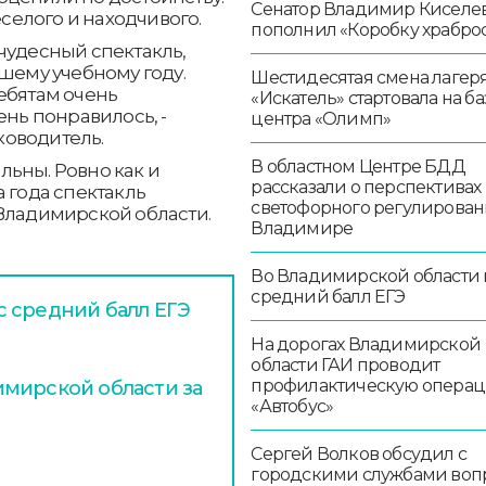
Сенатор Владимир Киселе
еселого и находчивого.
пополнил «Коробку храбро
чудесный спектакль,
шему учебному году.
Шестидесятая смена лагер
ебятам очень
«Искатель» стартовала на ба
ень понравилось, -
центра «Олимп»
оводитель.
В областном Центре БДД
ьны. Ровно как и
рассказали о перспективах
 года спектакль
светофорного регулирован
 Владимирской области.
Владимире
Во Владимирской области
средний балл ЕГЭ
 средний балл ЕГЭ
На дорогах Владимирской
области ГАИ проводит
профилактическую опера
мирской области за
«Автобус»
Сергей Волков обсудил с
городскими службами воп