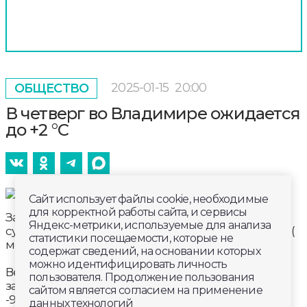
2025-01-15
20:00
ОБЩЕСТВО
В четверг во Владимире ожидается
до +2 °С
Сайт использует файлы cookie, необходимые
для корректной работы сайта, и сервисы
Завтра, 16 января во Владимире ночью без
Яндекс-метрики, используемые для анализа
существенных осадков. Днём небольшие осадки (
статистики посещаемости, которые не
мокрый снег, снег). На дорогах гололедица.
содержат сведений, на основании которых
можно идентифицировать личность
Ветер ночью северо- западный, днём юго-
пользователя. Продолжение пользования
западный 5 – 10 м/с. Температура воздуха ночью
сайтом является согласием на применение
-9…-4 °С, днём -3…+2 °С.
данных технологий