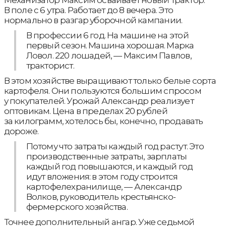
Механизатор Максим осваивает новый трактор.
В поле с 6 утра. Работает до 8 вечера. Это
нормально в разгар уборочной кампании.
В профессии 6 год. На машине на этой
первый сезон. Машина хорошая. Марка
Ловол. 220 лошадей, — Максим Павлов,
тракторист.
В этом хозяйстве выращивают только белые сорта
картофеля. Они пользуются большим спросом
у покупателей. Урожай Александр реализует
оптовикам. Цена в пределах 20 рублей
за килограмм, хотелось бы, конечно, продавать
дороже.
Потому что затраты каждый год растут. Это
производственные затраты, зарплаты
каждый год повышаются, и каждый год
идут вложения: в этом году строится
картофелехранилище, — Александр
Волков, руководитель крестьянско-
фермерского хозяйства.
Точнее дополнительный ангар. Уже седьмой