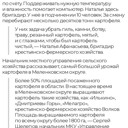
по счёту. Поддерживать нужную температуру
и влажность помогает компьютер. Наталья здесь
бригадир. У неё в подчинении 10 человек. За смену
перебирают несколько десятков тонн картофеля.
У них задача убрать гиль, камни, ботву,
траву, резанный картофель, мятый,
и с глазками, чтобы был картофель
чистый, — Наталья Афанасьева, бригадир
крестьянско-фермерского хозяйства.
Начальник местного управления сельского
хозяйства рассказывает, самый большой урожай
картофеля в Меленковском округе.
Более 50% площадей посаженного
картофеля в области. В настоящее время
в Меленковском округе выращивают
картофель такие хозяйства, как «Илькино»,
«Дмитриевы Горы», «Мелагро»,
крестьянско-фермерское хозяйство Волков.
Площадь выращиваемого картофеля
по всему округу более 1 800 га, — Сергей
Шелепов, начальник МКУ «Управление