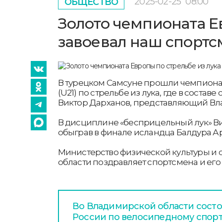
2025-02-25
08:00
ОБЩЕСТВО
Золото чемпионата Е
завоевал наш спортс
В турецком Самсуне прошли чемпиона
(U21) по стрельбе из лука, где в соста
Виктор Дарханов, представляющий Вл
В дисциплине «бесприцельный лук» Ви
обыграв в финале исландца Балдура Арн
Министерство физической культуры и
области поздравляет спортсмена и его
Во Владимирской области сост
России по велосипедному спор