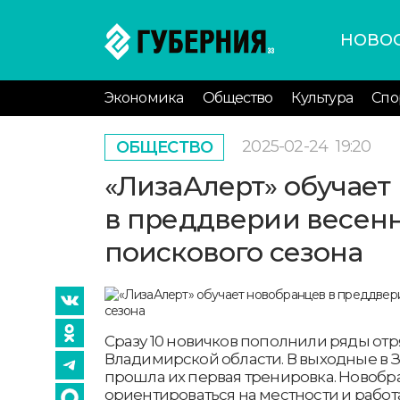
НОВО
Экономика
Общество
Культура
Спо
2025-02-24
19:20
ОБЩЕСТВО
«ЛизаАлерт» обучает
в преддверии весенн
поискового сезона
Сразу 10 новичков пополнили ряды отр
Владимирской области. В выходные в 
прошла их первая тренировка. Новобр
ориентироваться на местности и работ