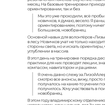
месяц. На базовые тренировки приходя
ориентировании, так и без.
Мы это уже проходили, всё пробыв
новичков, я думаю, весело. Я ран
ориентированием, поэтому ничего
Большаков, новобранец.
Основной навык для волонтёров «Лизы
в лесу. Новичков учат не только находи
стороны света, но и искать ориентиры,
углублении в массив.
В этот день на тренировке порядка де
практики для них проводят лекции, зн
компасом, навигатором и рациями.
Я очень давно слежу за ЛизойАле
смотрю все анонсы, вижу, просто
получалось на какие-то учении поп
получилось. Хочу участвовать в пои
новобранец.
В этом году владимирскому отделению
исполнилось одиннадцать лет. За это 