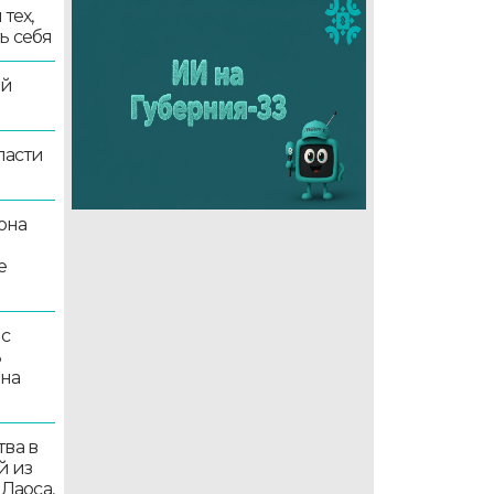
тех,
ь себя
ой
ласти
она
е
 с
ь
 на
ва в
й из
 Лаоса,