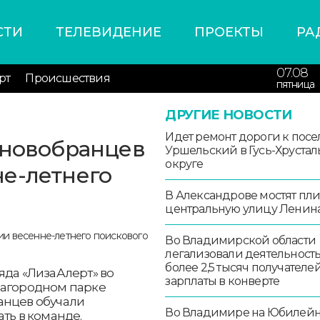
СТИ
ТЕЛЕВИДЕНИЕ
ПРОЕКТЫ
РА
07.08
рт
Происшествия
пятница
ДРУГИЕ НОВОСТИ
Идет ремонт дороги к посе
 новобранцев
Уршельский в Гусь-Хруста
округе
е-летнего
В Александрове мостят пл
центральную улицу Ленин
Во Владимирской области
легализовали деятельност
более 2,5 тысяч получателе
яда «ЛизаАлерт» во
зарплаты в конверте
Загородном парке
анцев обучали
Во Владимире на Юбилей
ать в команде.