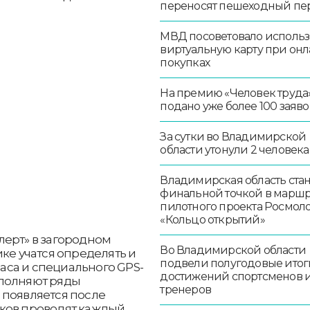
переносят пешеходный пе
МВД посоветовало использ
виртуальную карту при онл
покупках
На премию «Человек труда
подано уже более 100 заяво
За сутки во Владимирской
области утонули 2 человека
Владимирская область стан
финальной точкой в маршр
пилотного проекта Росмо
«Кольцо открытий»
лерт» в загородном
Во Владимирской области
ке учатся определять и
подвели полугодовые итог
са и специального GPS-
достижений спортсменов 
ополняют ряды
тренеров
 появляется после
чков проводят каждый