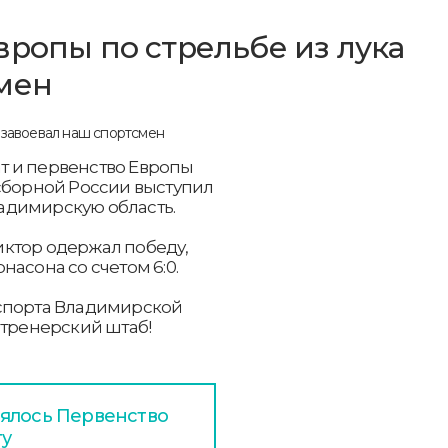
вропы по стрельбе из лука
мен
т и первенство Европы
ве сборной России выступил
адимирскую область.
ктор одержал победу,
асона со счетом 6:0.
 спорта Владимирской
 тренерский штаб!
оялось Первенство
ту