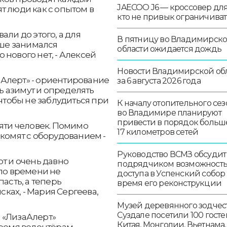
JAECOO J6 — кроссовер для 
т люди как с опытом в
кто не привык ограничиват
али до этого, а для
В пятницу во Владимирск
ьше занимался
области ожидается дождь
 нового нет, - Алексей
Новости Владимирской об
Алерт» - ориентирование
за 6 августа 2026 года
ть азимут и определять
 чтобы не заблудиться при
К началу отопительного сез
во Владимире планируют
привести в порядок больш
сяти человек. Помимо
17 километров сетей
акомят с оборудованием -
Руководство ВСМЗ обсудит
рт и очень давно
подрядчиком возможност
 по времени не
доступа в Успенский собор
асть, а теперь
время его реконструкции
сках, - Мария Сергеева,
Музей деревянного зодчест
Суздале посетили 100 госте
 «ЛизаАлерт»
Китая, Монголии, Вьетнама,
время волонтёрам