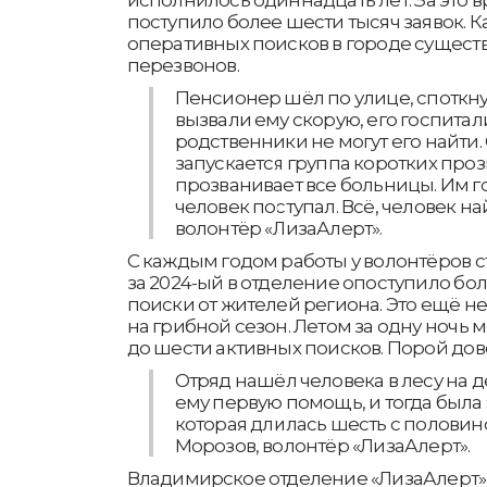
поступило более шести тысяч заявок. К
оперативных поисков в городе существ
перезвонов.
Пенсионер шёл по улице, споткну
вызвали ему скорую, его госпитал
родственники не могут его найти.
запускается группа коротких проз
прозванивает все больницы. Им го
человек поступал. Всё, человек н
волонтёр «ЛизаАлерт».
С каждым годом работы у волонтёров с
за 2024-ый в отделение опоступило бол
поиски от жителей региона. Это ещё н
на грибной сезон. Летом за одну ночь
до шести активных поисков. Порой до
Отряд нашёл человека в лесу на д
ему первую помощь, и тогда была 
которая длилась шесть с половино
Морозов, волонтёр «ЛизаАлерт».
Владимирское отделение «ЛизаАлерт» 