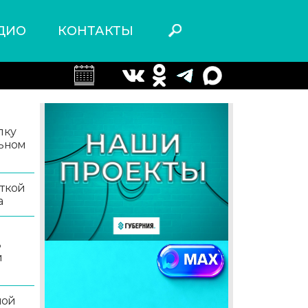
ДИО
КОНТАКТЫ
лку
льном
иткой
а
ь
й
ной