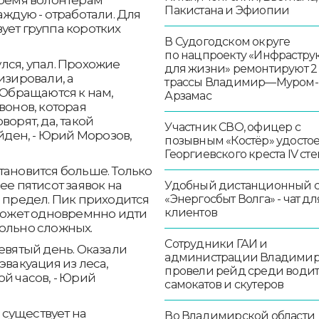
Пакистана и Эфиопии
аждую - отработали. Для
ует группа коротких
В Судогодском округе
по нацпроекту «Инфрастру
лся, упал. Прохожие
для жизни» ремонтируют 2
изировали, а
трассы Владимир—Муром-
 Обращаются к нам,
Арзамас
вонов, которая
ворят, да, такой
Участник СВО, офицер с
айден, - Юрий Морозов,
позывным «Костёр» удосто
Георгиевского креста IV ст
тановится больше. Только
ее пятисот заявок на
Удобный дистанционный 
е предел. Пик приходится
«Энергосбыт Волга» - чат дл
клиентов
 может одновремнно идти
вольно сложных.
Сотрудники ГАИ и
евятый день. Оказали
администрации Владими
эвакуация из леса,
провели рейд среди води
й часов, - Юрий
самокатов и скутеров
существует на
Во Владимирской области