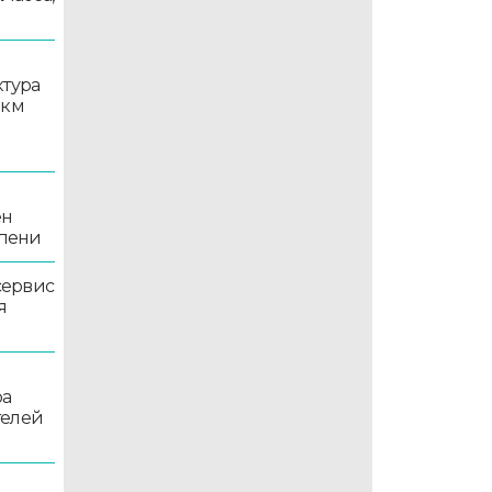
ктура
 км
ен
епени
сервис
я
ра
телей