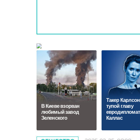
Такер Карлсон
В Киеве взорван
тупой главу
любимый завод
евродипломат
Зеленского
Каллас