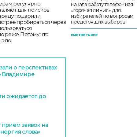
ерам регулярно
начала работу телефонная
вляют для поисков
«горячая линия» для
отряду подарили
избирателей по вопросам
ыстрее пробираться через
предстоящих выборов
пользоваться
о реже. Потому что
смотреть все
надо.
зали о перспективах
о Владимире
ти ожидается до
 приём заявок на
Энергия слова»