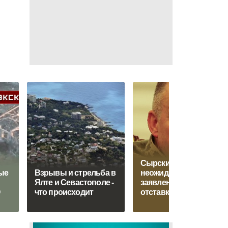
Сырский cделал
ые
Взрывы и стрельба в
неожиданное
Ялте и Севастополе -
заявление после
О
что происходит
отставки