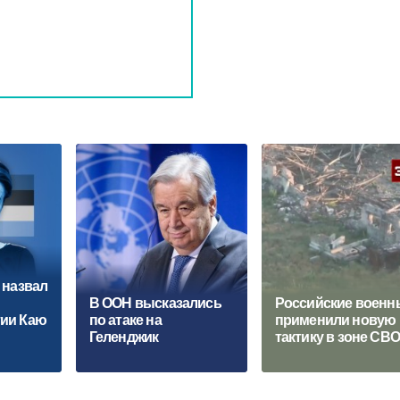
 назвал
В ООН высказались
Российские военн
ии Каю
по атаке на
применили новую
Геленджик
тактику в зоне СВ