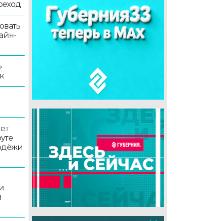
реход
овать
айн-
»
к
ет
уте
лодёжи
и
и