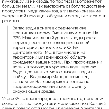
пунктов. 37 из них вода, по прогнозам, отрежет от
большой земли. Как выстроить работу по доставке
продуктов и медикаментов, а главное - оказание
экстренной помощи - обсудили сегодня спасатели
региона.
Запас воды в снеге в среднем также
превышает норму. Очень значительно. На
72%. Максимальный уровень воды рек за
период весеннего половодья на всей
территории деятельности ФГБУ
Центрального ГМС, в том числе и на
территории Владимирской области
ожидается выше нормы. При прохождении
волны в половодья уровень воды в реках
будет достигать отметок выходы воды на
пойму, - Владимир Малороссиянцев,
начальник Владимирского центра по
гидрометеорологии и мониторингу
окружающей среды.
Уже сейчас в зоне предполагаемого подтопления
создают запас продуктов и медикаментов. Каждый
день проверяются мосты и переезды. А жителям