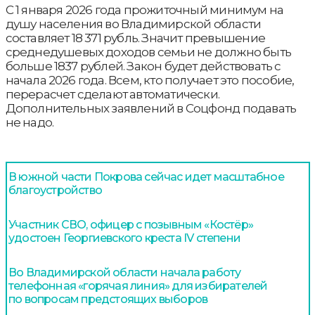
С 1 января 2026 года прожиточный минимум на
душу населения во Владимирской области
составляет 18 371 рубль. Значит превышение
среднедушевых доходов семьи не должно быть
больше 1837 рублей. Закон будет действовать с
начала 2026 года. Всем, кто получает это пособие,
перерасчет сделают автоматически.
Дополнительных заявлений в Соцфонд подавать
не надо.
В южной части Покрова сейчас идет масштабное
благоустройство
Участник СВО, офицер с позывным «Костёр»
удостоен Георгиевского креста IV степени
Во Владимирской области начала работу
телефонная «горячая линия» для избирателей
по вопросам предстоящих выборов