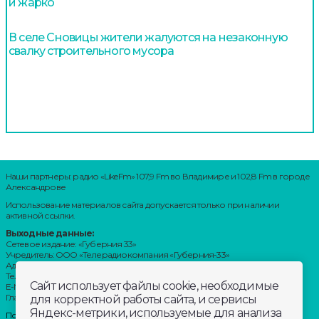
и жарко
В селе Сновицы жители жалуются на незаконную
свалку строительного мусора
Наши партнеры: радио «LikeFm» 107,9 Fm во Владимире и 102,8 Fm в городе
Александрове
Использование материалов сайта допускается только при наличии
активной ссылки.
Выходные данные:
Сетевое издание: «Губерния 33»
Учредитель: ООО «Телерадиокомпания «Губерния-33»
Адрес: Воронцовский переулок, д.4.г. Владимир, 600000
Телефон: 8 (4922) 36-20-36.
Сайт использует файлы cookie, необходимые
E-Mail: news@trc33.ru
Главный редактор: Шилова Анастасия Олеговна.
для корректной работы сайта, и сервисы
Яндекс-метрики, используемые для анализа
Политика обработки Персональных данных