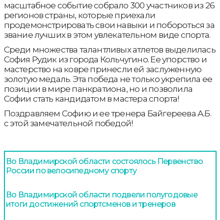
масштабное событие собрало 300 участников из 26
регионов страны, которые приехали
продемонстрировать свои навыки и побороться за
звание лучших в этом увлекательном виде спорта.
Среди множества талантливых атлетов выделилась
София Рудик из города Кольчугино. Ее упорство и
мастерство на ковре принесли ей заслуженную
золотую медаль. Эта победа не только укрепила ее
позиции в мире панкратиона, но и позволила
Софии стать кандидатом в мастера спорта!
Поздравляем Софию и ее тренера Байгереева А.Б.
с этой замечательной победой!
Во Владимирской области состоялось Первенство
России по велосипедному спорту
Во Владимирской области подвели полугодовые
итоги достижений спортсменов и тренеров