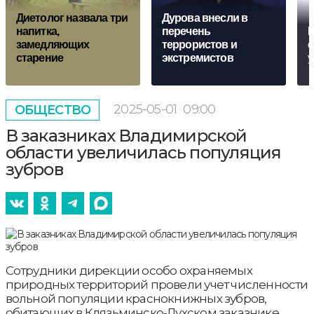
Диетолог назвала три
Дурова внесли в
напитка,
перечень
М
замедляющих
террористов и
с
старение
экстремистов
у
2025-05-01
09:00
ОБЩЕСТВО
В заказниках Владимирской
области увеличилась популяция
зубров
Сотрудники дирекции особо охраняемых
природных территорий провели учет численности
вольной популяции краснокнижных зубров,
обитающих в Клязьминско-Лухском заказнике.