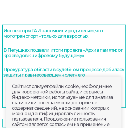
Инспекторы ГАИ напомнили родителям, что
мототранспорт - только для взрослых
В Петушках подвели итоги проекта «Архив памяти: от
краеведов к цифровому будущему»
Прокуратура области в судебном процессе добилась
защиты прав несовершеннолетнего
Сайт использует файлы cookie, необходимые
для корректной работы сайта, и сервисы
Яндекс-метрики, используемые для анализа
статистики посещаемости, которые не
содержат сведений, на основании которых
можно идентифицировать личность
пользователя. Продолжение пользования
2025-04-29
19:50
ОБЩЕСТВО
сайтом является согласием на применение