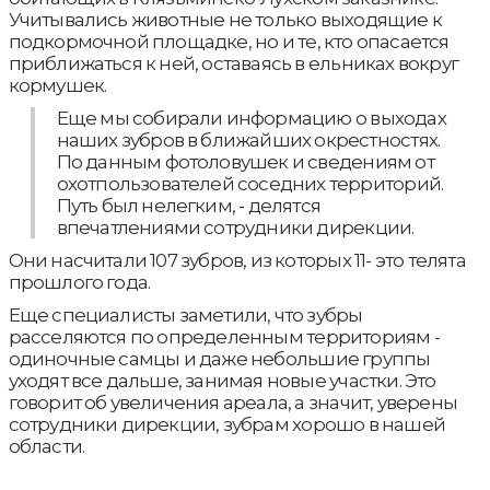
Учитывались животные не только выходящие к
подкормочной площадке, но и те, кто опасается
приближаться к ней, оставаясь в ельниках вокруг
кормушек.
Еще мы собирали информацию о выходах
наших зубров в ближайших окрестностях.
По данным фотоловушек и сведениям от
охотпользователей соседних территорий.
Путь был нелегким, - делятся
впечатлениями сотрудники дирекции.
Они насчитали 107 зубров, из которых 11- это телята
прошлого года.
Еще специалисты заметили, что зубры
расселяются по определенным территориям -
одиночные самцы и даже небольшие группы
уходят все дальше, занимая новые участки. Это
говорит об увеличения ареала, а значит, уверены
сотрудники дирекции, зубрам хорошо в нашей
области.