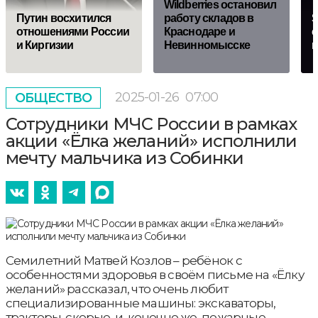
Wildberries остановил
Путин восхитился
работу складов в
S
отношениями России
Краснодаре и
с
и Киргизии
Невинномысске
к
2025-01-26
07:00
ОБЩЕСТВО
Сотрудники МЧС России в рамках
акции «Ёлка желаний» исполнили
мечту мальчика из Собинки
Семилетний Матвей Козлов – ребёнок с
особенностями здоровья в своём письме на «Ёлку
желаний» рассказал, что очень любит
специализированные машины: экскаваторы,
тракторы, скорые, и, конечно же, пожарные.